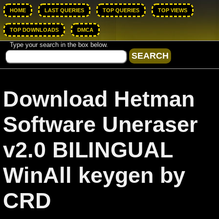
HOME
LAST QUERIES
TOP QUERIES
TOP VIEWS
TOP DOWNLOADS
DMCA
Type your search in the box below.
Download Hetman
Software Uneraser
v2.0 BILINGUAL
WinAll keygen by
CRD