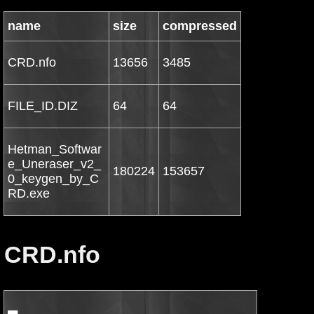
name
size
compressed
CRD.nfo
13656
3485
FILE_ID.DIZ
64
64
Hetman_Softwar
e_Uneraser_v2_
180224
153657
0_keygen_by_C
RD.exe
CRD.nfo
▄▄           
                                                                  ▀▀▄        
                                                                     █       
                                                                     ▐█      
                      REAL LEGENDS NEVER DIE!                       ▄███     
     ▄▄▄█▀▀                                                      ▄▄█▀███▌    
  ▄███▀                                                     ▄▄▄██▀██████▌    
 ██▓█                                             ▄▄▄▄▄███▀▀▀▀▄▄███████▓▌    
▐█▓▐▌ ░                                      ▄▄███▀▀▀░░░▄▄▓▓██████████▓▓     
███░█▄                           ▄▄      ▄▄██▀▀  ░░░▒▒▓▓▓▓██████████▓▓▓      
▐███▒▀█▄▄                     ▄█▀     ░▄███▀░░░▒▒▒▓▓▓▓████████████▓▓▒▀       
 ████▓▓▄▄▀▀▀█▄▄▄            ▄▀▀█▄▄  ▄▄██▀  ░░▒▒▓▓███████████████▓▒▒▒         
  █▓███████░░▒█▀███▄▄▄     ▐▄▀▀▄▄▀█████ ░░▒▒▓▓▓████████████████▓▓▓▒▌         
   █▓█████████▓▓▒▒░░▀▀▀██▄▄▀▀██ ██▄▀██ ░▒▓▓███████▓▓▓▓▀▀███▀█▀███▓▓▓         
    █▓▓███████████▓▓▓▒▒░  ▀▀█▄▄████▌▐▌▒▓▓███▓▒░▀██▄██████▀▀▀▀▀▀▀█████▄▄      
    ▐█▓▓▓▓▓█████████████▓▓▓▒░ ▀▀████ ▌░▓▓▓░▄▄█████▀▀░░░▓▓███▓▓▒▒░░░███▀▀▀▀   
    ▐█▓▓▓▓▓▓▓▓▓▓▓██████████▓▓▒░░ ▐██▌▐▄▒░█████▀▀░░▒▒▓▓████████████▀▀         
    █▓▓▀▄▄▄███▄▄▄▄▄░░▒▓▓█████▓▓▒░ ██▌░██████▀▒▒▓▓▓█████████████▀   ▀█▄▄▄▄▄▀  
  ▄████▀▀▄▄▄▄▄  ▀▀▀███▄▄▀▀░▒▓▓▓▒░▐██ █████▀▒▓▓▓███████████████▌ ▄▄▀▀███▀▀    
 ▀▀▀███████▓▓▓▓▒▒░ ░ ▀▀███▄░▒▓▒░░██▓▐███▌░▒▓▓▓████████████████ ▐█  ▐▀        
      ▀▀█████▓▓▓▓▒▒░░░░ ▀████▄▄███▒  ▀███▄░▒▒▓▓▓▓▓████████████  ▀█▄▄         
         ▀██████▓▓▓▓▒▒░░ ▀███████▀     ▓███▄░▒▒▓▓▓▓▓▓▓▓███████▌    ▀▓█▄▄     
           ███████▓▓▓▓▒░░ ▐█████░        ▓███ ░▒▒░▄▄▄▄████▄▄▄█▀▄      ▀███▄  
           ▐█████▓▓▓▓▒░░░ ▐███▀           ▐███▄█████▀▀▀ ▄▄▄▄██████▄▄    ▀██▓ 
           ███▀░▒▄▄▄▄▄░  ▄███▌        ▄    ██████░░▄▓███▓▓▓▓▀▀▀          ▓██▌
          ███▄█▀▀▀▀▀▀▀████▀██     ▄▌  ▐▄   ████ ░▓▓██▓▓▓▀                ▐███
         ▐██▀▀▀▀██▓▓▒▒▒░▀▌▌▓█▌   ███▄  █▌ ▄███ ░▒▓██▓▀                  ▄▓██▓
         ▀        ▀▀▓▓▒░░▌█ ▓█  ▐██▀▀█▄██▐███░▒▒▓███                 ▄▄▓▓███▌
                     ▓▓▓░░█▌▀█▓▄█▀▄▓▓▒░▐█▌▐█▓▓▒▓███▌           ▄▄▓▒▒▓▓▓████▓ 
                     ▐█▓▓ ██ ▄▓▓▌░▓▓▒░░▐██ ████▓▓██       ░▄▒▒▓▓▓▓██████▓▓▓  
                      ▄█▄ ██▌▒▓▒█▌▓▒▒░ ▐██ ░▓███▄▄▀▌    ▄▒▓▓▓███████▓▓▓▓▓▀   
                   ▄█▓▓▓▒░▐██ ░▓▀█▓░░  ▌██▌▐█████████▄▄░▒▓▓██████▓▓▓▓▓▀▀     
                  █▓▓██▒▒░▐░██ ░░▐ ░   ▒▓█▌ ░▓▓▓▓████████▄▀▓███▓▓▓▓▀         
       CRUDE.o8  ▓▓██▓▒░░ ▐▓███ ░   ▄▄ ▀▀██   ░░▓▓▓█████▓███▄▓▓▓▓▀           
        ▄       ▓███▓▒░░   █████▄▄██████▄▄▄▌   ▄ ░▓▓▓█████████▄░▌            
       ▀▓▀     ▐███▓▒░░  ▐▒▐██▀▀▄█████▌███░▓▓▐█   ░▒▓██████████▄ <___Z>  ▄   
        ░ ▐   ░ ██▓▒▄   ▄▄▓▒▄▄▓▒░▀█████▄██▐▓▌█   ░░▒▓▓▓▓███████▓        ▀▓▀  
          ▐▌ ▄▓▄▀██░ ▀███▓█▀▓████▒░ ▀▀██▄█▌█▀ ▌█▀ ░▓▓▒████████▓▓▌  ░   ▌ ░   
          ▐█▌ ▀ ▐██▓▒░ ▀████▄ ▀▀█████▓▄▀███▐▐▌▐ ▄  ▐░▓██████▓███▓ ▄▓▄ ▐▌     
           ▓██▄ ▀▀██▓ ▄██▓███▓ ▐▄▄░▀▀▀█▌▀██▀█░█▌    ░▓█████████▓▒  ▀ ▐█▌     
           ▐▓█████▄▄▀░░  ▄████▓ ▀██▄▐█▄ ░▓██▄▓▓▀     ▓▓████████░▐ ▄▄██▓      
            ░▓▓▓████▌▒  ▄█▀▀▓██▓▄▄ ▀▀▀   ▒▓█▓▓▌ ░     ░▓▓████░ ▄▓▓███▓░      
             ▀░▓▓▓▓█ ▓░▀    ▀██████▓▒▒░░  ▓▓█▓▒▄        ▀▄██▓▒▐████▓▒░       
               ▀▀▒▀▄███▓▒░░░   ▀▀▄▀▀███▓▒░ ▓███▀▌   ▄▄▓██████▓░█▓▓▒▒▀        
                   ▀██████▓▒░░ ░  ▀▌▐▓███▀▀ ▓█▌▄█ █▓▓████████▓▓▄▀▀           
             ▄        ▀▀███▓▓▓▒░░░ ▀▄▐▓█▄█▀█▄██▄█ ▓████████▓▓▓▀  ▄           
            ▐  ▄▒▄ ▀    ▄ ▀▀▀█▓▓▓░░▄▄▀▀▓▓██▀▄███▌░█████▓▓▀▀       ▌          
            █▌  ▀ ▐     ▌   ▄  ▄▄█▓▓▓▒░   ▀▀▀▀▀▄▄▀▀▀▀    ▌▄░▄    ▐█          
   ▄        ▐█▄▄   ▀▄▄▄ ▀▄  ▄▓▓▀█▓█▀▀█▓▓▒░░▒▀▀▀▄ ▄▄▀ ▄▄▄▀  ▀  ▄▄██▌        ▄ 
  ▀░▀        ▀█████▄▄░▀█▀▄▓▓▒░▄▓▓▒░██████▓▀ ░░░░▓▄▀█▀▀▄▄▄▄███████▀        ▀░▀
    ▄▄▄  ▄▓▄    ▀▀▀███▀▄▀▒░▄█▀██▀▄████▓▓▀▄░▓▓▒▒▓▓█▓▄▀█████▀▀▀▀▀    ▄▓▄  ▄▄▄  
   █▀ ▀▓  ▀   ▄▄▄███▓▌▐█▀▄████░ █▄▄▓▀▀     ██▓▓██████▐█▀▓█████▄▄▄   ▀  ▓▀ ▀█▌
  ▐▌      ▄▄████▀▀▀▀█ ▀  ▄▀▀▌ ▄███▀         ████▓███▀▌▓███▀▀▀▀▀▀███▄▄      ▐█
   ▀█▄▄▄██▀▀▄▄▄▓▓█▀▀▄▄  ▐██▌ ▌▄▄█▀           ███▌░▓█▐█▐▀░▄▓▓██▓▓▄▄░▀▀██▄  ▄█ 
      ▀   █████▀▄▄█████▄ █▀  ▐██      ░     ▐▓▀▄▌▒█▄▌█▌▐████████████▓░ ▀▀▀▀  
        ██████░▐▓▓████░▀▀▐    █ ░   ░▄████▄░ ███ ▐▀▀▌▄█▐▒█████████████▓      
       ███████▐███▓▓▀▄▄██▄    ▌▐▓   ▐▓▀   ▀▌ ▐▄▄  ▀█▌ ▀▌░▓██████████████     
      ████▀░██████▓▌███████    █▀▄  ▐▌     ░  █▌  ░▐   ▄ ▀▀▓▓████████████    
     ▐██▒▌██████▒▓█▀▀▀▀▀████   █░ ▀▄ ▀▄ ▄▄░   ▐  ░░▌   █▐▒▓▄▄▀▀█████▓████▌   
     ██▒▀▄███▒░█▀ ▄▀░▀▀▓▄ ▀█▌ ▐█▒░ ▐          ░▒▓▓▀    ▐█▓▓█    ████▀████▌   
     ███████▓░█         ░▓▌ █ ▐█▒   ░        ▓▓█▀      ▐▌▓██     ████▄▐███   
     ██████▓░█▌          ░▐ ▐ ▐█▓░       ░ ░▒█▌         ▌██▓▌    ▐████▄▀█▌   
     ▐████▓░▓▀                ██▓░    ░░▒▌░░▓█          ███▓▌    ███████▄    
      ██▓██▒▌▐▌▐        ▄▀    ███▒░  ▄▓▀▀  ░▒█▌         ▀▐███▄▄▄█▀██████▓    
       ██▓█▀▄▓█ ▀░     ▐▄    ▐███▓▒░▓█      ░▓█▄       ▀▀▄▀██████▒▐█████     
        ▀▄▄▓▓▓▓█▄▄▀▀▄▄  ▀█▄▄▄██████▓█▌  ░▒░  ░▒▓█▄      ▐▐▌▒████░▄█████      
          ▀▀▀███████▄▄▄▄▀ ▀▀▓████████▌▀▓▓█▓░  ░▓▓██▄▄   ▄█ ▀▓███▐██▀▀▀       
               ▄▄▄▀▀▀         ▀▀▓▓████ ▐███▓▒░▄█████████▀   ▄▄▄▄             
            ▄█▀     ▀▓▄           ▀▓██▌ ████████▓▀▀▀    ▄▓▀    ▀▀█▄          
           ▐▓▌ ░▄█▀▓▄ █░           ▐█▀  ▐▓██▓▀         ░█ ▄▓▀█▄░ ▐▓▌         
            █░ ▐    ▐▓▐▌        ▄▄▀▀     ▀██▌          ▐▌▓▌   ▐▌ ░█          
             ▀▓▄█▀ ▄▓▄▀                    ▀▀▄▄         ▀▄▓▄ ▀█▄▄▀           
                ▄██▀▀             C.R.U.D.E               ▀▀██▄              
               ▐██▌░    P.R.O.U.D.L.Y   P.R.E.S.E.N.T.S    ░▐▓█▌             
                ▓██▄     ▄                           ▄     ▄▓██              
                 ▀▀███▄█▀                             ▀█▄███▀▀               
                                                                             
                    Hetman Software Uneraser v2.0 BILINGUAL                  
                                                                             
                  ▄  ▀▄                                 ▄▀  ▄                
                 ▀▓▀  ▓▌  PROTECTION...: Serial        ▐▓  ▀▓▀               
                    ▄█▀   RELEASE TYPE.: Keygen.Only    ▀█▄                  
               ▄▄▀▀▀      RELEASE DATE.: 27/09/2008        ▀▀▀▄▄             
            ▄█▀   ▄       RELEASE SIZE.: 01x2.92MB          ▄   ▀█           
            ▓▌░    ▀▀▄                                   ▄▀▀    ░▐▌          
             ▀▄▄    ░▐▓                                 ▓▌░    ▄▄▀           
                ▀▀  ▄█▀                                 ▀█▄  ▀▀              
               ▄▄▄█▀▀                                     ▀▀█▄▄▄             
            ▄██▀▀                                             ▀▀██▄          
           ▐▓▌  ░                                             ░  ▐▓▌         
            ▀▄ ░░                                             ░░ ▄▀          
               ░▒                                             ▒░             
               ▒▓                                             ▓▒             
               ▓█▐             * RELEASE NOTES *             ▌█▓             
               ▓█▐                                           ▌█▓             
              ▌██▐  Restore your lost data with Hetman       ▌██▐            
              ▌██▐  Uneraser. This software will restore     ▌██▐            
              ▌██▐  deleted data or data lost after HDD      ▌██▐            
              ▌██▐  formatting or virus attacks. You         ▌██▐            
              ▌██▐  will also be able to recover files       ▌██▐            
              ▌██▐  if you purged your Recycle Bin or        ▌██▐            
              ▌██▐  deleted files without placing them       ▌██▐            
              ▌██▐  into the Bin.                            ▌██▐            
              ▌██▐                                           ▌██▐            
              ▌██▐  The program was designed as an           ▌██▐            
              ▌██▐  explorer showing deleted files,          ▌██▐            
              ▌██▐  which makes the process of searching     ▌██▐            
              ▌██▐  and recovering data extremely            ▌██▐            
              ▌██▐  intuitive. The tool allows you to        ▌██▐            
              ▌██▐  search and filter deleted files.         ▌██▐            
              ▌██▐                                           ▌██▐            
              ▌██▐                                           ▌██▐            
              ▌██▐  URL: http://www.hetmanrecovery.com       ▌██▐            
              ▌██▐                                           ▌██▐            
              ▌██▐                                           ▌██▐            
              ▌██▐                                           ▌██▐            
              ▌██▐             * iNSTALL NOTES *             ▌██▐            
              ▌██▐                                           ▌██▐            
              ▌██▐  1.) Unpack and install                   ▌██▐            
              ▌██▐  2.) Use our keygen to register           ▌██▐            
              ▌██▐  3.) Enjoy!                               ▌██▐            
              ▌██▐                                           ▌██▐            
              ▌█▓                                             ▓█▐            
              ▌█▓                                             ▓█▐            
               ▓▒                                             ▒▓             
               ▒░ ▄▄                                       ▄▄ ░▒             
               ░░   ▀▀▄                                 ▄▀▀   ░░             
               ░      ▓▌                               ▐▓      ░             
                    ▄█▀                                 ▀█▄                  
  