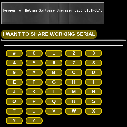
keygen for Hetman Software Uneraser v2.0 BILINGUAL WinAll by C
#
0
1
2
3
4
5
6
7
8
9
A
B
C
D
E
F
G
H
I
J
K
L
M
N
O
P
Q
R
S
T
U
V
W
X
Y
Z