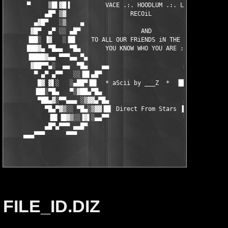
 *  ▐█▌▀██▄░   ░▐▓ 
        ▐██░▀█▄   ▀░▓██▄▀█▄                         ▄█▀▄██▓░▀  
         ▀██▄▓░▀▀▄▄▄ ░▒▓▓▄▀█▄                     ▄█▀▄▓▓▒░ ▄▄▄▀
           ▀█▄▀▓▒░░ ▀█▄░▒▓▓▐█▌ Direct From Stars ▐█▌▓▓▒░▄█▀ ░░▒
            ▐█▌▐█▓▒░░▐▓▌░▄▄▀▀                     ▀▀▄▄░▐▓▌░░▒▓█
           ▄█▀▄▀▀▀ ▄▄█▀                                 ▀█▄▄ ▀▀
     ▄▄▄▀▀▀      ▀▀▀                                       ▀▀▀ 
                                                              
FILE_ID.DIZ