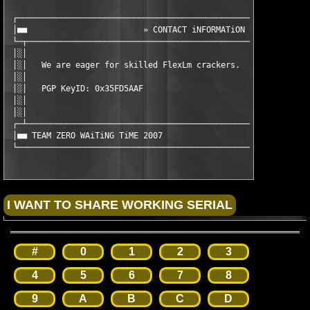
 ┌─────────────────────────────────────────────────────────────
 │■■                        » CONTACT iNFORMATiON «            
 └─┬───────────────────────────────────────────────────────────
 │░│                                                           
 │░│   We are eager for skilled FlexLm crackers.               
 │░│                                                           
 │░│   PGP KeyID: 0x35FD5AAF                                   
 │░│                                                           
 │░│                                                           
 ┌─┴───────────────────────────────────────────────────────────
 │■■ TEAM ZERO WAiTiNG TiME 2007                               
 └────────────────────────────────────────────────────────────
#
0
1
2
3
4
5
6
7
8
9
A
B
C
D