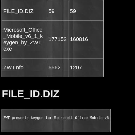
FILE_ID.DIZ
59
59
Microsoft_Office
_Mobile_v6_1_k
177152
160816
eygen_by_ZWT.
exe
ZWT.nfo
5562
1207
FILE_ID.DIZ
ZWT presents keygen for Microsoft Office Mobile v6.1 Polish