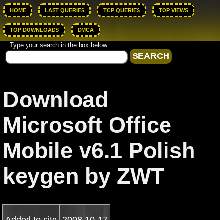
HOME
LAST QUERIES
TOP QUERIES
TOP VIEWS
TOP DOWNLOADS
DMCA
Type your search in the box below.
Download
Microsoft Office
Mobile v6.1 Polish
keygen by ZWT
Added to site
2008-10-17