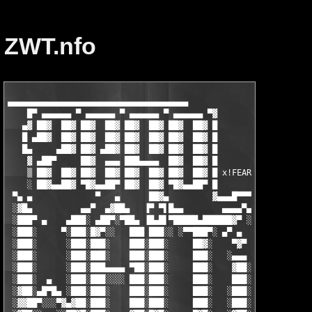
ZWT.nfo
▄▄▄▄▄▄▄▄▄▄▄▄▄▄▄▄▄▄▄▄▄▄▄▄▄▄▄▄▄▄▄▄▄▄▄▄▄

    █▀ ▄▄▄▄▄▄ ▀ ▄▄▄▄▄▄ ▀ ▄▄▄▄▄▄ ▀ ▄▄▄▄▄▄ ▀▓

   ▄▓ ██▓  ██▓ ██▓  ██▓ ██▓  ██▓ ██▓  ██▓ █

   █ ▄██▓  ██▓ ██▓  ██▓ ██▓  ██▓ ██▓  ██▓ █

   █▄     ▄██▓ ██▓ ▄██▓ ██▓  ██▓ ██▓  ██▓ █

    ▓ ▄██▀     ██▓  ▄▄▄ ███▄▄▄▄  ██▓  ██▓ █

    ▒ ██▓  ██▓ ██▓  ██▓ ██▓  ██▓ ██▓  ██▓ █ x!FEAR

    ░ ██▓▄▄██▓ ▀█▓▄▄██▀ ██▓  ██▓ ▀█▓▄▄██▀ █

 ▀▄ ▄             ▀   ▄      ██▓▄         ▓▄▄▄█▀▀▀ ▀

 ░▓█▄          ▄▄▀  ▄▓██▄   ▐▀ ▀▌█▄▄        ▄▄▄▄▀▄

 ░███▀ ▄    ▄███░ ▄██▀░▀██▄ ▐█▄█▌▀█████▄██████▓▀ ░█▄        ░  
 ░███░     ▀░███░█▓▀░░   ███ ███░░ ░▀▀███▀░ ▄▀ ▄  ▐█▓        ▄▓
 ░███░      ░███░███░    ███░███░     ██▓░    ▀▓▀ ░███▄     ░▐█
 ░███░      ░███░███░    ███░███░     ███░   ░▄▄▄  ████▓▄   ░▐█
 ░███░      ░███░███▄▄▄▄ ▀██░███░     ███░    ▓██░ ███░▀██▄ ░▐█
 ░███░  ▄   ░███░███░░░░ ███░███░     ███░    ███░ ███░ ░▀█▓▄▐█
 ░▓██░▄█▀█▄ ░███░███░    ███░███░     ███░   ░███░ ███░  ░ ▀███
 ░▓▓██▀░░░▀▓▄▓██░███░    ███░███░     ███░   ░███░ █▓█░    ░░██