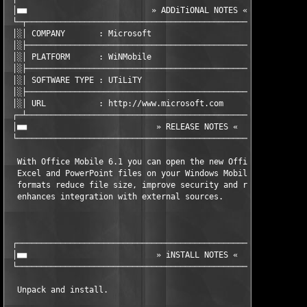
 │■■                          » ADDiTiONAL NOTES «             
 └─┬───────────────────────────────────────────────────────────
 │░│ COMPANY       : Microsoft                                 
 │░├───────────────────────────────────────────────────────────
 │░│ PLATFORM      : WiNMobile                                 
 │░├───────────────────────────────────────────────────────────
 │░│ SOFTWARE TYPE : UTiLiTY                                   
 │░├───────────────────────────────────────────────────────────
 │░│ URL           : http://www.microsoft.com                  
 ┌─┴───────────────────────────────────────────────────────────
 │■■                           » RELEASE NOTES «               
 └─────────────────────────────────────────────────────────────
  With Office Mobile 6.1 you can open the new Office 2007 XML-b
  Excel and PowerPoint files on your Windows Mobile device. The
  formats reduce file size, improve security and reliability as
  enhances integration with external sources.

 ┌─────────────────────────────────────────────────────────────
 │■■                           » iNSTALL NOTES «               
 └─────────────────────────────────────────────────────────────
  Unpack and install.
