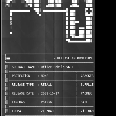
 ░▓█▀░░   ░░▀█▓█░███░    ▓██░█▓█░     █▓█░   ░▓██░ ▓██░     ░▐▓
 ░▀░░       ░░▀█░▓██░   ▄▓▓█░▓██░    ▄▓██▄    █▓█░ █▓█░░    ░▐█
  ░ ▄▄▄▄▄▄▄▄▄▄▄  ▀██░ ▄▄▄▄▄▄▄▄▄▄▄▄▄▓ ▄▄▄     ▐▀ ▀▌ ▄▄▄▄▄ ▄▄▄▄▄ 
    █              ▀▄              █ ██▓     ▐█▄▓▌██▓  ██▓  ██▓
    ▓                              █ ██▓      ██▓ ██▓  ██▓  ██▓
    ▒                              █ ██▓▀▀    ██▓ ██▓  ██▓  ██▓
    ░                              █ ██▓  ▄▄▄ ██▓ ██▓  ██▓  ██▓
    ▄                              █ ██▓  ██▓ ██▓ ██▓  ██▓  ██▓
                                   ▓ ▀█▓▄▄██▓ ██▓ ██▓  ██▓  ███
                                   ▀█▄▄▄▄▄▄▄▄▄██▓ ▄▄▄▄▄▄▄▄▄▄▄▄▄
 ┌─────────────────────────────────────────────────────────────
 │■■                        » RELEASE iNFORMATiON «            
 └─┬───────────────────────────────────────────────────────────
 │░│ SOFTWARE NAME : Office Mobile v6.1                        
 │░├────────────────────────────────────┬──────────────────────
 │░│ PROTECTiON    : NONE               │  CRACKER       : TEAM
 │░├────────────────────────────────────┼──────────────────────
 │░│ RELEASE TYPE  : RETAiL             │  SUPPLiER      : TEAM
 │░├────────────────────────────────────┼──────────────────────
 │░│ RELEASE DATE  : 2008-10-17         │  PACKER        : TEAM
 │░├────────────────────────────────────┼──────────────────────
 │░│ LANGUAGE      : Polish             │  SiZE          : 3  x
 │░├────────────────────────────────────┼──────────────────────
 │░│ FORMAT        : ZIP/RAR            │  ZiP NAME      : zmom
 ┌─┴────────────────────────────────────┴──────────────────────