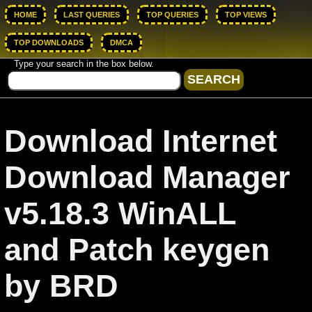
HOME
LAST QUERIES
TOP QUERIES
TOP VIEWS
TOP DOWNLOADS
DMCA
Type your search in the box below.
Download Internet
Download Manager
v5.18.3 WinALL
and Patch keygen
by BRD