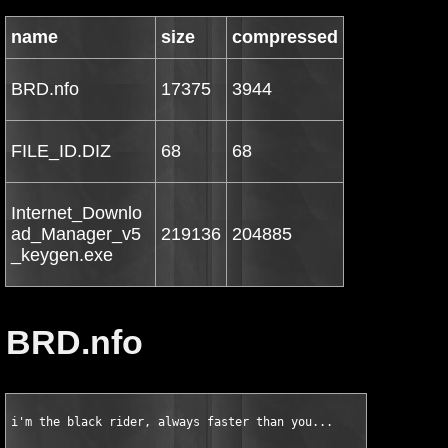
name
size
compressed
BRD.nfo
17375
3944
FILE_ID.DIZ
68
68
Internet_Downlo
ad_Manager_v5
219136
204885
_keygen.exe
BRD.nfo
i'm the black rider, always faster than you...

				▄▄▄▄▄▄▄▄▄░░░░▄▄▄▄▄                              
                    ▄▄██████████████████░ ░░▒▓██▓▒▓█▓░▄                         
               ▄▄▄████   ▒░░░░          ██▒    ░░     ███▒▄                     
            ░▄█████▓    █      █ ▒▒   █   ██░░   █░██     ▓█▒▄                  
          ▄████▒  ▒▓ ▓█▓   █ ▒▒▒  █ ▓ ▓█▓    ▓████ ▓██████░ ███▄▄               
        ▄█████░ ██▒ ▒█░ ██████▓ ████░░████████████▓ ██████████████▄             
      ▄█▓████▒███████████████████████████████████████████████▓▓█████░           
     ░█░█████████████████████████████████████████████████████████████           
     ██████████████████████████████▓░██▓██████░██████▓█████████████▓█           
     ██████████████▀ ▒▓▀██▀█▀░▒ ▒███████████           ▀▀██▀█████████▓          
     ████████████▀░             █████████████▄               ▓████████          
     ████████▀░▓              ▄████████████████▓              ░▓██▓▓██          
     █████████▒             ▄████████████████████▄░             ▓████           
     ████████           ▄▄████████████████████████▓░           ▓██████          
     ██████▓           ░████████████████████████████░           ██████          
    ░██████           ▒████████████████████████████▓            █████▓          
     █████░            ████████████████████████████▄░▓▓▓▒       ▀████░          
     ██████          ░ ░█▓████████████████████████████░          ███▒           
     ██████            ░▓▓▓███████████████████████░              ░██            
    ██████         ▄███▄ ▓███████████████████████▓ ▄██████▄▄      ▒█▒           
    █  ███▒     ▄██████████████████████▓█████████████████████     █████▄        
   ██  ░░▀    ▄███████████████████████████████████████████████▄   ▓█ ░███▄      
   ▓▒█  ░█  ▓███████████  ▓███████████████████████ ░▀███████████ ░█░ ░██▒█      
   █ ██  █  ░█▒███████████████████▓██████████████████████████▀▀▒ ▒█ ▒█▒███      
  ░█ ██  █        ▀▀██████████████████████████████████▀▀         ░█ ██ █        
   ▒ ███ █            ▀▀██████████████████████████▀              ▓█ ████        
   █░█▓███                ░▓███████████████████████▄▄           ▓█ ░█░█         
    ▀██▓███              █▓▓████████████████████████████▓      ███ ███▒         
      ▓█▓░▓▄           ▄███████████▒█████ ▒██████████████      ▒▒███            
        ▒███         ▓█████▓██████▓ █████  ▓███████████ ▒█      ███             
          ▀██      ░▄███████████▓  ▓██████  ░▄████████▒██▓▒█░  ▒█▒█▒            
           ██▒  ░▄█ ███  ███████▄▓▒████████  ▓█████▓█░   ███▒   ███░            
           ░██    ░     █████████████████████████▓████▓  ░     ▒███             
            ██        ██████████████████████████████████        ███▓            
            ▓█▒      ▓██████████████████████████████████        ███▓▄           
             ██      ████████████████████████████▓███████       █████████▓▄░░   
       ▄▄██████░     ████▓▓███▓█████████████████████▓ ██░       ████ ░█████▓█░  
    ▒████▀    █▓         ░█████████████████████▓▓███▒          ████▒     ▀██▒   
   ▓██     ▄▓███▄          ███████████████████████████       ░█████████   ▓█▓   
    █    ██████▓██▄▒     ░████████████████████████████     ▓▄█████████    ██  ▒ 
   ░██▄    ██████████▄    ▓███████████████████████████░▄▄████████████▒    ██  █ 
   ▓███     █████████████▓█████████████████████████████████████████▓     ▒██ ▒▒ 
   ▓██▀          ████████████████████████████████████████████▓▒           ████  
   ██               ▓████████████████████████████████████████▄            ██    
  ██▀         █▓▒████████████████████████████████████████████████▄        ██    
░██▒          █████████████████████████████████████████████████████▓      ███   
██▒        ▒███████████████████████████████████████████▓▓█████████▒ █░    ░███▒ 
██▄        ███████████████████████████████████████████████████████▓ █     ▄█████
 ▀██▄░▓▒▓██████████████████████████▓█████████████████████████████████ █  ▒█ ░  █
    ███ ▒█████████████████████████▓████████████████████▓████████████ ▓░▄██     ▀
  ░▒█ ▓█▓ ░███████████████████████▓███████████████████████████████████████      
  ▄█ ████████████████████████████████████████████████████████████████████  ▓    
 ▄██████████████████████████████████████████████████████████████████████ ███   ▀
██████████████████████████████████████████████████████████████████████████▓█░  █
███████████████████████████████████████████████████████████████████████████████▓
████████████████████████████████████████████████████████████████████████████████
███████████▄██████████████▀▀▀████████▀▄███████████████████████████████████▀  ▀▓█
███▀ ▄ ▀███████████████▀ ▄▄▓ ████▓▀  ▀██████████████████████▄█████▀░█████▓    ▓
░██ ▀▓▀ █▓▀▀▀▀██▀▀▓██▀ ▄████  ███           ░▀██▓▀▀███▀▀▀███▀▀▀▀▓█  ░████░     █
 █░      ▀■.       ▀   █████   █▓            ░█▓░   ▀         .■▀    ░██▀
         ▄▄▄       ▓   █████   ▓               ■                ▄▄█   ▄         
       ▄████           █████   █                             ░▄████             
       █████           █████                                 ▄████▓             
       █████           █████            ▄                    █████░             
       █████▓ ██▒      █████       ▄██▄▄         ▄██████▄    █████    ▄█░       
       ███████████▓    █████      ████████▄     ▄█████████   █████  ▄███        
       ██████ █████    ████▓     ███▓███████   ███████████▒  █████  ████        
       █████░ ▒████    ████▒    ████   █████   █████  ███▓   █████  ██▒         
       █████   ████    ████     ████   █████   █████         █████ ███          
       █████   ████    ████     ████  ██████   █████         █████ █████▄       
       ██████▄░████    ████▓▄   ████▄██ ████   ██████▄  ▄█   █████████████      
       ███████████     ███████  █████▀  ████    █████████    █████▓  █████      
       ████▀  ▀██       ▀███▀   ████   █████     ▀█████▓     █████    ███       
       █▀                 █       ▀    ▓▀                    █▀▀       █        
                ▄██▓              ▄▓█                                           
               ▄█████           ▄████                                           
▓█ ▓████████▓  ▓█████  ▓█████▓  █████  ▓████████████████████████████████████▓ █▓
                ████            █████                                           
                                █████                                           
   ████ ▄████    ▄▄██      ▄████████▓    ▄████████    ████ ░▄███   ▄▄████████▄  
   ████ ████  ▄██████     ██████████▓   ▓██████████   ████▄▄███   ████▓██████▀  
   ████████▀  ███████    ████   ████▒   ████  ████▓   ███████▀   ▄████▀         
   █████   ░    █████    ████  █████▒   ████▄  ███░   █████   ░  ▒█████████▄▄▄  
   ████▓        █████   ▒████ ▓█████▒   ████▓█████    ████▓     ▒ █████████████ 
   █████    ▒   █████ ▓ ▒████ █ ████▓   ████▓       ▓ █████        ▀▀▀█████████ 
▒  ███████  ▓▒  █████ █ ░█████  █████ ▄ █████▄  ▄█  █ ███████   ▓ ▄      ▀████▀ 
█  ██████▀  ▓▓▓ █████ █  ████   █████ ▓ ▓████████  ██ ██████▒  ▓▓ ███████████▀  
██  ▀████   ███ █████ ██ ██▀  █ ▀████ █▄ ░▀████▀  ███  ▀████   ██ ░▀███████▀    
████▄▄▄▄▄▄█████▄▄▄▄▄▄▄██▄▄▄▄████▄▄▄▄▄▄██▓ ▄▄▄▄▄▄▄██████▄▄▄▄▄▄████▓▄▄▄▄▄▄▄▄▄▄▄▄▓
████████████████████████████████████████████████████████████████████████████████
▀██████████████████████████████████████████████████████████████████████████▀▀▀▀█
   ▀███████████████████████████████████████████████████████████████████▀
    ██▀▄███████████████████▀▀▀▀▀▀███▀▀  ▀▀▀▀███████▀▀█████████████████▀|
     ▄ ▀ ▀▀▀▀▀██████▀▀▀▀          ▀▌          ▀█▀▀        ▀▀▀████▀▀▀   ▀
                ▀█▀                            ▀              ██    jer^dfs     
                 ▀                             ▀              ▐▌       
               ▀                                                   ▄      
       Internet.Download.Manager.v5.18.3.WinALL.Incl.Keygen.and.Patch-BRD       
                                
 
           Cracked by...: BRD Cult              Size.....: 2                     
           Suplied......: BRD Cult              Date.....: 09/26/2009           
           Packaged.....: BRD Cult              Type.....: Keygen & Patch       
           Protection...: Serial                Os.......: WinALL               
           
                                                      
 
      ▄▄              ▄   ▄▄▄▄     ▄                       ▄
  ▄██████▄▄▄▄▄ ▀▀   ▄███ ▀▀████▄▄▄███▄▄▄▄▄▄▄   ▀ ▄    ▄▄▄ ██▄▄   ▄▓█████▄██████▀
   ▀█████████▀██▄█▄██████▓█████████████▓▓████ ████▄▀████████████▀▀█████████▓██▀
▀██████████████████████████████████████████████████████████████████████████▀▀▀▀█
   ▀███████████████████████████████████████████████████████████████████▀
    ██▀▄███████████████████▀▀▀▀▀▀███▀▀  ▀▀▀▀███████▀▀█████████████████▀|
     ▄ ▀ ▀▀▀▀▀██████▀▀▀▀          ▀▌          ▀█▀▀        ▀▀▀████▀▀▀   ▀
                ▀█▀                            ▀              ██         
                 ▀                             ▀              ▐▌       
               ▀                  DESCRiPTiON                  ▄        
                                  
           Internet Download Manager (IDM) is a tool to increase           
          download speeds by up to 5 times, resume and schedule           
          downloads. Comprehensive error recovery and resume capability           
          will restart broken or interrupted downloads due to lost           
          connections, network problems, computer shutdowns, or           
          unexpected power outages. Simple graphic user interface makes           
          IDM user friendly and easy to use.Internet Download Manager           
          has a smart download logic accelerator that features           
          intelligent dynamic file segmentation and safe multipart           
          downloading technology to accelerate your downloads. Unlike           
          other download managers and accelerators Internet Download           
          Manager seg