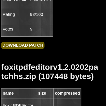
Rating
93/100
Votes
9
foxitpdfeditorv1.2.0202pa
tchhs.zip (107448 bytes)
name
size
compressed
Foxit.PDF.Editor.