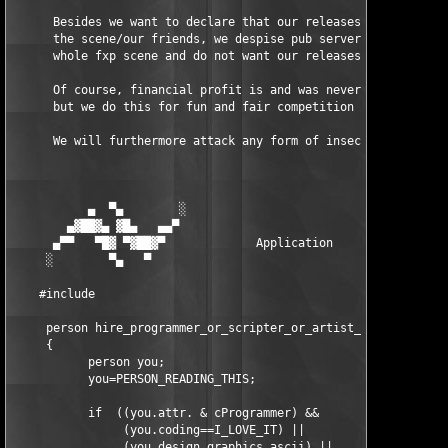
     person hire_programmer_or_scripter_or_artist_or_supplier()
     {

           person you;

           you=PERSON_READING_THIS;

           if  ((you.attr. & cProgrammer) &&

                (you.coding==I_LOVE_IT) ||

                (you.design_graphics_ascii) ||
