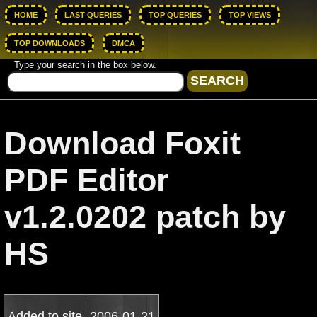
HOME
LAST QUERIES
TOP QUERIES
TOP VIEWS
TOP DOWNLOADS
DMCA
Type your search in the box below.
Download Foxit
PDF Editor
v1.2.0202 patch by
HS
Added to site
2006-01-21