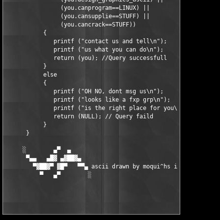
                (you.canprogram==LINUX) ||

                (you.cansupplie==STUFF) ||

                (you.cancrack==STUFF))

           {

              printf ("contact us and tell\n");

              printf ("us what you can do\n");

              return (you); //Query successfull

           }

           else

           {

              printf ("OH NO, dont msg us\n");

              printf ("looks like a fxp grp\n");

              printf ("is the right place for you\n");

              return (NULL); // Query faild

           }

      }

     ░        ▄▀  ▄                                           ▄
      ▀▄▄   ▄█▓ ▄▓██▓▄                                     ▄▓██
        ▀▓██▓▀ ▓█▀   ▀▀▄ ascii drawn by moqui^hs in 2003 ▄▀▀   
          ▀   ▄▀        ░                               ░      