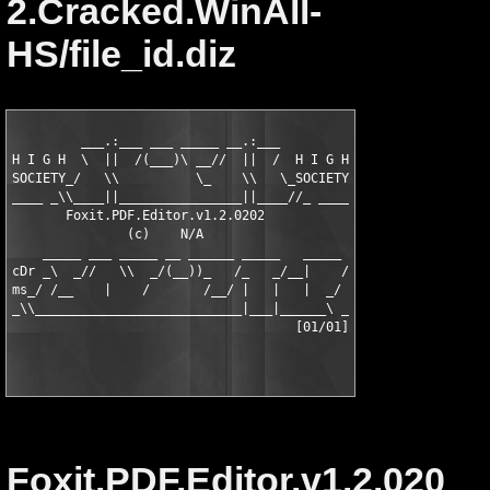
2.Cracked.WinAll-
HS/file_id.diz
         ___.:___ ___ _____ __.:___

H I G H  \  ||  /(___)\ __//  ||  /  H I G H

SOCIETY_/   \\          \_    \\   \_SOCIETY

____ _\\____||________________||____//_ ____

       Foxit.PDF.Editor.v1.2.0202 

               (c)    N/A 

    _____ ___ _____ __ ______ _____   _____

cDr _\  _//   \\  _/(__))_   /_   _/__|    /

ms_/ /__    |    /       /__/ |   |   |  _/

_\\___________________________|___|______\ _

Foxit.PDF.Editor.v1.2.020