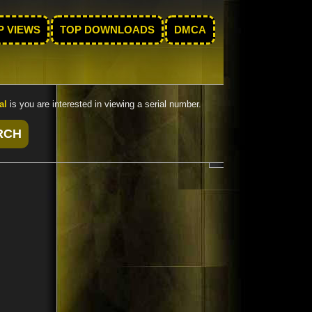
P VIEWS
TOP DOWNLOADS
DMCA
al
is you are interested in viewing a serial number.