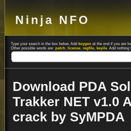
Ninja NFO
Type your search in the box below. Add
keygen
at the end if you are lo
Other possible words are:
patch
,
license
,
regfile
,
keyile
. Add nothing 
Download PDA Solu
Trakker NET v1.0
crack by SyMPDA