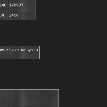
240
178987
84
2456
RM PPC2002 by SyMPDA
▓                      ░███▓                    ▀▀▀▀▀▀▀▀▀▀▀▀▀▀▀█ ███
███ █      ▓                      ░███▓                                    █ ███
███ █                             ░██▓                                     █ ███
███ █                             ░█▓                                      █ ███
███ █                              ▓                                       █ ███
███ █                                                                      █ ███
███ █     PDA Solutions 4U Fuel Trakker .NET v1.0 ARM PPC2002 *Cracked*    █ ███
███ █                                                                      █ ███
███ █                                                                      █ ███
███ █            Version .......................: v1.0                     █ ███
███ █            Operating System ..............: ARM:PPC2002              █ ███
███ █            Releasename ...................: sym-1146                 █ ███
███ █            Releasetype ...................: Cracked                  █ ███
███ █            Releasedate ...................: 08-02-07                 █ ███
███ █            Disks .........................: 1                        █ ███
███ █                                                                      █ ███
███ █                                                                      █ ███
███ ▓                                                                      ▓ ███
███ ▓           ░                      ░                      ░            ▓ ███
███ ▒           █                      █                      █            ▒ ███
███ ▒          ░█░                    ░█░                    ░█░           ▒ ███
███ ░          █░█                    █░█                    █░█           ░ ███
███ ░         ░█ █░                  ░█ █░                  ░█ █░          ░ ███
███         ░░█░  █                ░░█░ ░█░░              ░░█░ ░█            ███
███ ██████████░   █░ ░███████████████░   ░██████████████████░   █░ ░████████ ███
███               ░█ █░░                                        ░█ █░░       ███
███ █              █░█         ▄▄▄▄▄▄▄▄▄▄▄▄▄▄▄▄▄                 █░█       █ ███
███ █              ░█░         █  Description  █                 ░█░       █ ███
███ █               █          ▀▀▀▀▀▀▀▀▀▀▀▀▀▀▀▀▀    