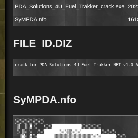
PDA_Solutions_4U_Fuel_Trakker_crack.exe
202
SyMPDA.nfo
161
FILE_ID.DIZ
crack for PDA Solutions 4U Fuel Trakker NET v1.0 A
SyMPDA.nfo
░░░░░░░░░░░░                                                     
 ▒  ▒ ▓ ░   ░░░████████████░░░░░░░░                                             
 ░ ▒░ ░  ░░░██████▓▓▓▒▒▓▓▓▓████████░░░░░░                                       
  ▒▓░ ▓░░███████▒▒▒▒▒▒▒▒▒▒▒▒▒▒▒▓▓▓▓██████░░░░                                   
 ▒▒▒▓ ░█████████▒▒▒▒▒▒▒▒▒▒▒▒▒▒▒▒▒▒▒▒▒▓▓▓▓▓███░░░                                
█▓▒▓ ░██████████▒▒▒▒▒▒▒▒▒▒▒▒▒▒▒▒▒▒▒▒▒▒▒▒▒▒▒▓▓███▓░                              
▓▒▓ ▒▒██████████▒▒▒▒▒▒▒▒▒▒▒▒▒▒▒▒▒▒▒▒▒▒▒▒▒▒▒▒▒▒▒▓███░░                           
█▓█░ ███████████░▒▒▒▒▒▒▒▒▒▒▒▒▒▒▒▒▒▒▒▒▒▒▒▒▒▒▒▒▒▒▒▒▒▓██▓                          
██░ ░███████████░▒▒▒▒▒▒▒▒▒▒▒▒▒▒▒▒▒▒▒▒▒▒▒▒▒▒▒▒▒▒▒▒▒▒▒▒█▓                         
██▓░████████████░▒▒▒▒▒▒▒▒▒▒▒▒▒▒▒▒▒▒▒▒▒▒▒▒▒▒▒▒▒▒▒▒▒▒▒▒▒█▓                        
██▓░████████████▓▒████████████████▒▒▒▒▒▒▒▒▒▒▒▒▒▒▒▒▒▒▒▒▒█▓                       
██░░████████████▒▒███████████████████████░▒▒▒▒▒▒▒▒▒▒▒▒▒▒█▓                      
██░░█████████████▒█▓▓▓▓████████████████████████▒▒▒▒▒▒▒▒▒▒█▓                     
██░░█████████████▓█▓░░░░░░░░░░░▓█████████████████▒▒▒▒▒▒▒▒▒█▓                    
██▒░█████████████▓▒█▓░░░░░░░░░░░░░░░░░░░░▒▒████████████▒▒▒█▓                    
██▒░█████████████▓░█▓░░░░░░░░░░░░░░░░░░░░░░░░░░░░░░░███▓▒▒▒█▓                   
██▒░█████████████▓░█▓░░░░░░░░░░░░░░░░░░░░░░░░░░░░░░░░░██▓▒▒█▓                   
███░█████████████▓▒█▓░░░░░░░░░░░░░░░░░░░░░░░░░░░░░░░░░███▒▒▒█▓                  
███░██████████████▒█▓░░░░░░░░░░░░░░░░░░░░░░░░░░░░░░░░░░██▓▒▒█▓                  
███░██████████████▒██▓░░░░░░░░░░░░░░░░░░░░░░░░░░░░░░░░░██▓▒▒▒█▓                 
███░██████████████▓▒█▓░░░░░░░░░░░░░░░░░░░░░░░░░░░░░░░░░▓██▒▒▒█▓                 
███░██████████████▓▒█▓░░░░░░░░░░░░░░░░░░░░░░░░░░░░░░░░░░██▓▒▒█▓                 
███░██████████████▓▒█▓░░░░░░░░░░░░░░░░░░░░░░░░░░░░░░░░░░██▓▒▒▒█▓                
███░███████████████▒██▓░░░░░░░░░░░░░░░░░░░░░░░░░░░░░░░░░░██▓▒▒█▓                
███░███████████████▓▒█▓░░░░░░░░░░░░░░░░░░░░░░░░░░░░░░░░░░██▓▒▒▒█▓               
███░███████████████▓▒█▓░░░░░░░░░░░░░░░░░░░░░░░░░░░░░░░░░░███▒▒▒█▓               
███▒▓██████████████▓▒█▓░░░░░░░░░░░░░░░░░░░░░░░░░░░░░░░░░░░██▓▒▒█▓               
███▒░███████████████▒██░░░░░░░░░░░░░░░░░░░░░░░░░░░░░░░░░░░██▓▒▒▒█▓              
███▓░███████████████▒░█▓░░░░░░░░░░░░░░░░░░░░░░░░░░░░░░░░░░███▒▒▒█▓              
███▓░███████████████▓░█▓░░░░░░░░░░░░░░░░░░░░░░░░░░░░░░░░░░░██▓▒▒▒█▓             
███▓░████████████████▒█▓▒░░░░░░░░░░░░░░░░░░░░░░░░░░░░░░░░░░██▓▒▒▒█▓             
███▓░████████████████▒▒█▓░░░░░░░░░░░░░░░░░░░░░░░░░░░░░░░░░░██▓▒▒▒█▓             
███▓▒░███████████████▓▒█▓▒░░░░░░░░░░░░░░░░░░░░░░░░░░░░░░░░░██▓▒▒▒██▓            
████▓░████████████████▒█▓▒▒░░░░░░░░░░░░░░░░░░░░░░░░░░░░░░░░░█▓▒▒▒██▓            
████▓░████████████████▓░█▓▒░░░░░░░░░░░░░░░░░░░░░░░░░░░░░░░░░██▒▒▒██▓            
████▓░████████████████▓░████▒░░░░░░░░░░░░░░░░░░░░░░░░░░░░░░░▓█▓▒▒██▓            
████▓░█████████████████▓▒████████████████▓▓▒░░░░░░░░░░░░░░░░░█▓▒░███▓           
████▓░██████████████████▓███████████████████████████████▒▒▒▒▒█▓▒▒███▓           
█████▒░█████████████████▓▓▓▓▓███████████████████████████████▓█▓▒████▓           
█████▓░██████████████████▓▒▒▒▒▓▓▓▓▓███████████████████████████▓▒█████▓          
█████▓░██████████████████▓▒▒▒▒▒▒▒▒▒▒▒▓▓▓▓▓▓▓▓▓▓▓▓▓▓▓▓▓▓▓▓▓▓▓▓▓▓▒█████▓          
██████▒░██████████████████▓▒▒▒▒▒▒▒▒▒▒▒▒▒▒▒▒▒▒▒▒▒▒▒▒▒▒▒▒▒▒▒▒▒▒▒░▒█████▓          
██████▒░██████████████████▓░░░▒▒▒▒▒▒▒▒▒▒▒▒▒▒▒▒▒▒▒▒▒▒▒▒▒▒▒▒▒▒▒▒▒▒█████▓          
██████▓▒░█████████████████████▓░░░░░░░▒▒▒▒▒▒▒░░░▒▒▒▒▒▒▒▒▒░░░░░░░██████▓         
███████▓░███████████████████░░████████▓▒▒▒▒░░███▓▒▒▒▒▒▒▒░███████░█████▓         
███████▓░███████████████████░░░░░░░░░░█▓▒▒░███████▓▒▒▒▒░█░░░░░░░░█████▓         
███████▓░███████████████████░░░░▒▒▒▒░░█▓▒▒░███████▓▒▒▒░█░░░▒▒▒░░░█████▓         
███████▓▓░█████████████████████░░░░░░░░█▓▒░███████▓▒▒▓█░░▒▒▒░░░░░█████▓         
████████▓░███████████████████░██▓▓████▓█▓▒▒░█████▓▒▒▒▓█░░░░░░░████████▓         
████████▓░███████████████████░░░░░░░░░░░█▓▒▒▓▓▓▓▓▒▒▒▒▓█▓██████░░░█████▓         
████████▓▒░███████████████████░░░░▒▒▒▒░░█▓▒▒▒▒▒▒▒▒▒▒▒▓█░░░░░░▒░░░██████▓        
█████████▓░█████████████████████░░░░░░░░░█▓▒▒▒▒▒▒▒▒▒▒▓▓░░░▒▒▒▒░░░██████▓        
█████████▓▒░███████████████████▓███▓██▓░░█▓▓▓▓▓▓▓▓▓▓▓▓█░░░░░░░█▓███████▓ ▒   ▓  
██████████▓░███████████████████░░░░░░░▓████████████████▓█▓████░░░██████▓   ░    
██████████▓░████████████████████░░░▒▒▒░░░█░░░░░░░░░░░░▓▓░░░░░░░░░██████▓ ░ ░  ░ 
██████████▓▒░████████████████████░░░░░▒▒░░█░░░░▒▒▒░▒░░▒█░░░▒▒▒░░░██████▓  ░  ░ ▒
███████████▓░███████████████████▒████░░░░░█░░░░░▒░▒▒░░░█░░░░░░█████████▓  ░▓ ▒  
███████████▓▒░███████████████████░░░░████▓███░░░░░░░░░░█░█████░░░██████▓ ░▒ ░ ░▒
████████████▓░███████████████████░░░░░░░░░░█░████████████░░░░░▒░░██████▓ ░  █▒▓ 
████████████▓▒░███████████████████░░░▒▒▒░░░█░░░░░░░░░░░█░░░▒▒▒░░░██████▓░▒█░█░ ▄
█████████████▓░█████████████████████░░░░▒▒░░█░░░▒▒▒▒▒░░█░░▒░░░░████████▓░█▒░██░█
█████████████▓▒░██████████████████▒▒███░░░░░█░░░░░░░░░░█░░░░███░░██████▓░█▓▒▒███
██████████████▓░███████████████████▓░░░███▓▓██▓█████████████░░░░░██████▓░██▓▓███
██████████████▓▒░███████████████████░░░░░░░░░█░░░░░░░░░█░░░░▒▒░░░██████▓░██▓████
███████████████▓░████████████████████░░░░▒▒░░█░░▒▒▒▒▒▒░█░░▒▒░░█████████▓░███████
███████████████▓▒░██████████████████████░░░░░█░░░▒▒▒▒░░█░░░░░█████████▒▒░███████
████████████████▓░█████████████████████████████░░░░░░░████████████████▓▒░███████
████████████████▓▒░███████████████████████████████████████████████████▓░████████
█████████████████▓▒▒█████████████████████████████████████████████████▓▒░████████
██████████████████▓░█████████████████████████████████████████████████▓░█████████
██████████████████▓▒░███████████████████████████████████████████████▓░██████████
███████████████████▓▒░█████████████████████████████████████████████▓▒░██████████
████████████████████▓▒░███████████████████████████████████████████▓░░███████████
█████████████████████▓▓▒░██████████████████████████████████████▓▓░░█████████████
███████████████████████▓▓▒░██████████████████████████████████▓▒░████████████████
█████████████████████████▓▓▓▒░████████████████████████████▓▓▒░░█████████████████
████████████████████████████▓▒░▓▓▓▓▓▓▓▓▓▓▓▓▓▓▓▓▓▓▓▓▓▓▓▓▓▓▒▒▒████████████████████
█████████▓▓▓▓▓██████████████████████████████████████████████████████████████████
████████▓▒░░░▒▓████████████▒░░░░▓█▓░░░░░███░░░░░███████░░░░░░▒███████░░░░▒▓▓████
██████▓▓▒░███▓▒▓██████████░██████▓██████▓░░█████▓█████░░██████▓████▒▒███████▓███
████▓▓▒░██████▓▒▓█████████▒░████▓▒░████▓░████░░██▓███░█████▓███▓▓▓░▒░██▓███▓▒███
███▓▒░███▓░████▓▒▓▓▓▓▓▓▓▓▓▒░████▓░████▓░░███▓░▒███▓██░███▓▒░████▓░▓░██▓░███▓▒███
██▓▒░███▓▒░██▓▒░░░░▒▒░░░░▒░█████▓█████▓▒░███▓▒▒░███▓▒░███▓░▒░███▓▒▓░██▓░███▓░███
█▒▒░███▓▒▒▒▒▒▒░████▓░████▓░█████▓█████▓▒░███▓▒░████▓▒░███▓▒░████▓▒░██▓░███▓▓░███
█▓▒░████▓░░░██▓░███▓░███▓░███████████▓▒░███▓▒▒░████▓░███▓▒▒░████▓▒░███████▓░░███
██▓░██████████▓░███▓███▓▒░███████▓███▓▒░███▓▒▒░████▓░███▓▒▒░████▓░████████▓░ ███
██▓▒▒▒▒▒░█████▓░██▓░███▓▒░██▓███▓░███▓▒░███▓▒░████▓ ░███▓▒░████▓░███▒▒░███▓░ ███
██▓▒░░▒▒▒░████▓███▓░██▓▒░██▓░███▓███▓▒░███▓▒▒░███▓ ░███▓▒▒░███▓░███▓▒░████▓░ ███
█▓▒░██▓▒▒░███▓░███▓██▓▒▒░██▓░██▓░███▓▒░███▓░░███▓  ░███▓▒░███▓░███▓▒▒░███▓▒  ███
█░████▓▒▒░██▓  ░████▓ ▒░██▓░██▓░████▓▒░███▓████▓  ░████▓████▓████▓░░░████▓▒  ███
█▒░████▓░██▓  ░████▓  ░████▓██░█████▓░███████▓░  ░███████▓   ░██▓░████████▓  ███
██░░██████▓   ░███▓    ▓▓▓▓    ▓▓▓▓▓▒░███▓▓▓▓     ▓▓▓▓▓▓▓     ▓▓  ▓▓▓▓▓▓▓▓   ███
███░▓▓▓▓▓▓   ░███▓                  ░███▓                                    ███
███ ██████  ░██▓  ████████████████  ░███▓ ██████████████████████████████████ ███
███ █      ░██▓                    ░███▓                    █ General info █ ███
███ █     ░█