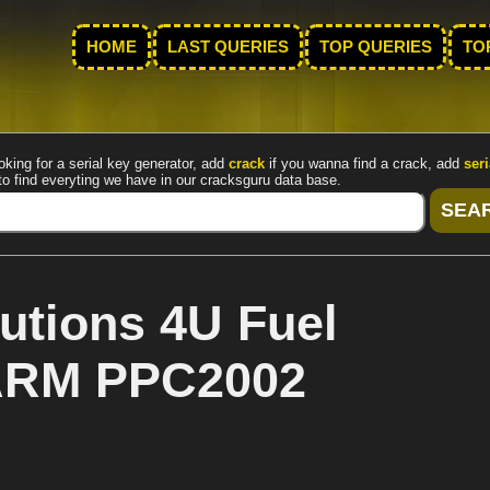
HOME
LAST QUERIES
TOP QUERIES
TO
oking for a serial key generator, add
crack
if you wanna find a crack, add
seri
to find everyting we have in our cracksguru data base.
tions 4U Fuel
 ARM PPC2002