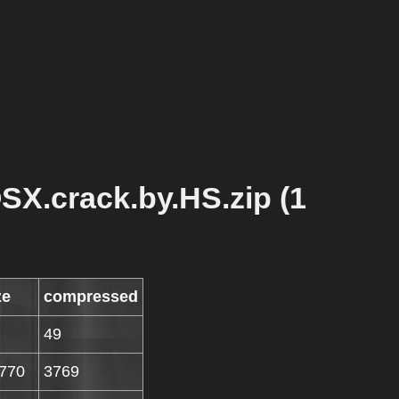
OSX.crack.by.HS.zip (1
ze
compressed
49
770
3769