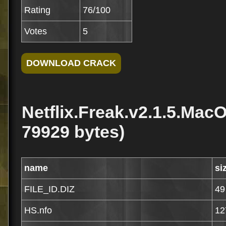
Rating
76/100
Votes
5
Netflix.Freak.v2.1.5.Mac
79929 bytes)
name
si
FILE_ID.DIZ
49
HS.nfo
12