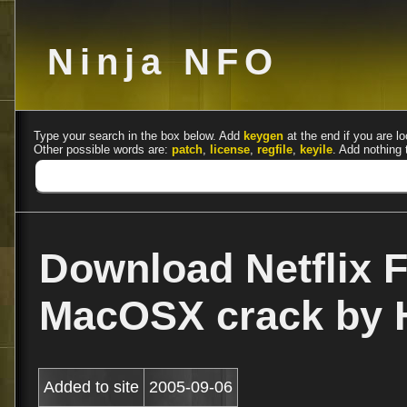
Ninja NFO
Type your search in the box below. Add
keygen
at the end if you are lo
Other possible words are:
patch
,
license
,
regfile
,
keyile
. Add nothing 
Download Netflix F
MacOSX crack by 
Added to site
2005-09-06