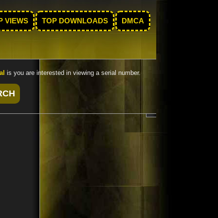
P VIEWS
TOP DOWNLOADS
DMCA
al
is you are interested in viewing a serial number.