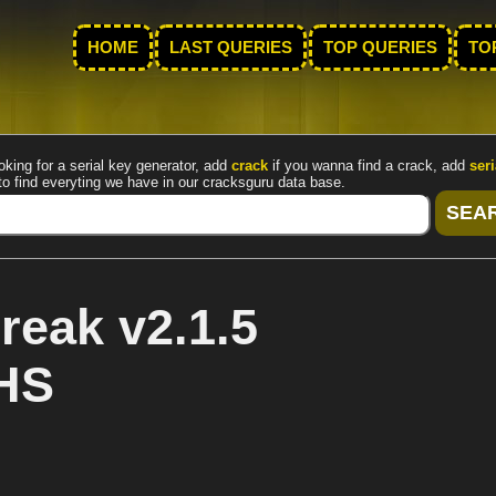
HOME
LAST QUERIES
TOP QUERIES
TO
oking for a serial key generator, add
crack
if you wanna find a crack, add
seri
to find everyting we have in our cracksguru data base.
reak v2.1.5
HS