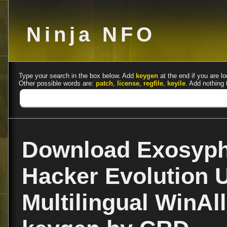
Ninja NFO
Type your search in the box below. Add
keygen
at the end if you are lo
Other possible words are:
patch
,
license
,
regfile
,
keyile
. Add nothing 
Download Exosyph
Hacker Evolution U
Multilingual WinAl