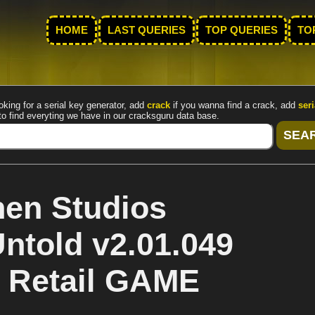
HOME
LAST QUERIES
TOP QUERIES
TO
oking for a serial key generator, add
crack
if you wanna find a crack, add
seri
to find everyting we have in our cracksguru data base.
en Studios
ntold v2.01.049
l Retail GAME