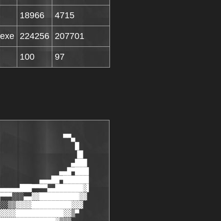
18966
4715
.exe
224256
207701
100
97