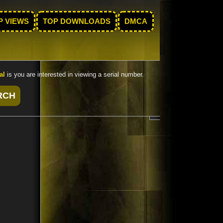
P VIEWS
TOP DOWNLOADS
DMCA
al
is you are interested in viewing a serial number.