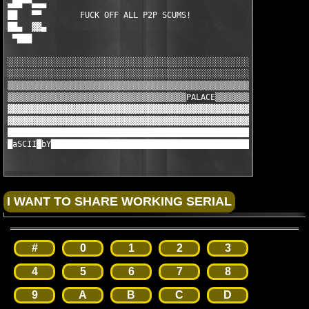
#
0
1
2
3
4
5
6
7
8
9
A
B
C
D