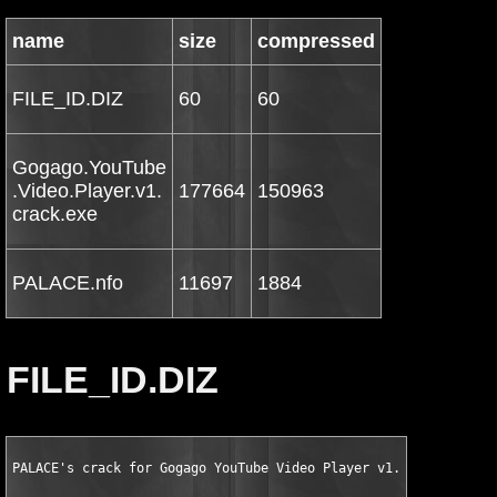
name
size
compressed
FILE_ID.DIZ
60
60
Gogago.YouTube
.Video.Player.v1.
177664
150963
crack.exe
PALACE.nfo
11697
1884
FILE_ID.DIZ
PALACE's crack for Gogago YouTube Video Player v1.1.0 WinAll