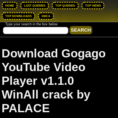
HOME
LAST QUERIES
TOP QUERIES
TOP VIEWS
TOP DOWNLOADS
DMCA
Type your search in the box below.
Download Gogago
YouTube Video
Player v1.1.0
WinAll crack by
PALACE