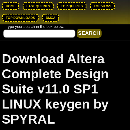
HOME
LAST QUERIES
TOP QUERIES
TOP VIEWS
TOP DOWNLOADS
DMCA
Type your search in the box below.
Download Altera
Complete Design
Suite v11.0 SP1
LINUX keygen by
SPYRAL