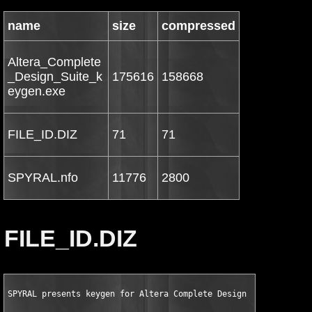
name
size
compressed
Altera_Complete
_Design_Suite_k
175616
158668
eygen.exe
FILE_ID.DIZ
71
71
SPYRAL.nfo
11776
2800
FILE_ID.DIZ
SPYRAL presents keygen for Altera Complete Design Suite v11.0 