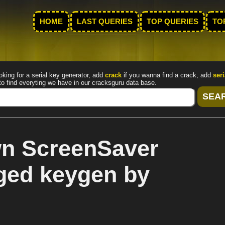
HOME
LAST QUERIES
TOP QUERIES
TO
oking for a serial key generator, add
crack
if you wanna find a crack, add
seri
to find everyting we have in our cracksguru data base.
n ScreenSaver
ged keygen by