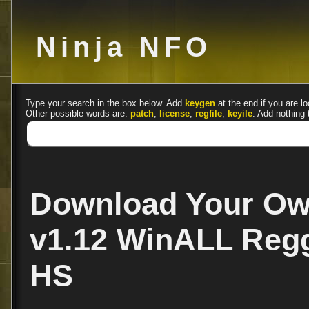
Ninja NFO
Type your search in the box below. Add
keygen
at the end if you are lo
Other possible words are:
patch
,
license
,
regfile
,
keyile
. Add nothing 
Download Your Ow
v1.12 WinALL Reg
HS