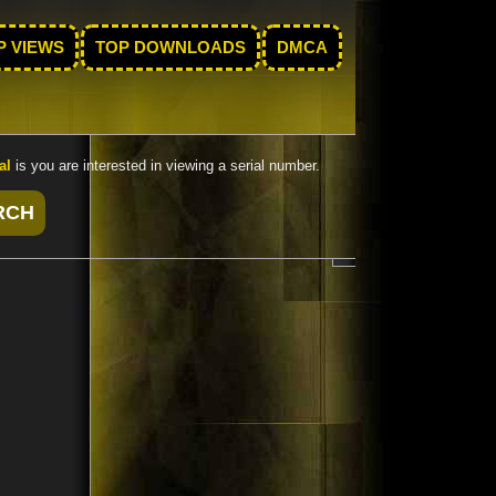
P VIEWS
TOP DOWNLOADS
DMCA
al
is you are interested in viewing a serial number.