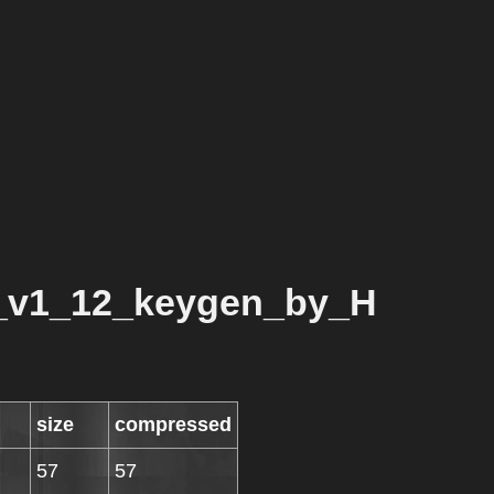
_v1_12_keygen_by_H
size
compressed
57
57