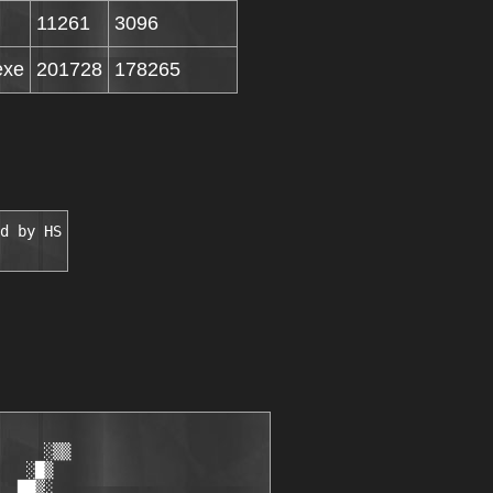
11261
3096
exe
201728
178265
d by HS