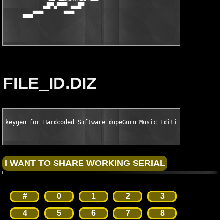
           ▄█▀▄▀▀▀ ▄▄█▀                                 ▀█▄▄ ▀▀
     ▄▄▄▀▀▀      ▀▀▀                                       ▀▀▀ 
                                                              
FILE_ID.DIZ
keygen for Hardcoded Software dupeGuru Music Edition v5.4.0 Wi
#
0
1
2
3
4
5
6
7
8