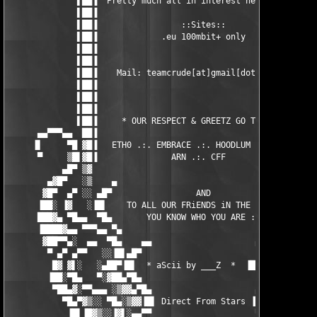
 *  ▐█▌▀██▄░   ░▐▓ 
        ▐██░▀█▄   ▀░▓██▄▀█▄                         ▄█▀▄██▓░▀  
         ▀██▄▓░▀▀▄▄▄ ░▒▓▓▄▀█▄                     ▄█▀▄▓▓▒░ ▄▄▄▀
           ▀█▄▀▓▒░░ ▀█▄░▒▓▓▐█▌ Direct From Stars ▐█▌▓▓▒░▄█▀ ░░▒
            ▐█▌▐█▓▒░░▐▓▌░▄▄▀▀                     ▀▀▄▄░▐▓▌░░▒▓█