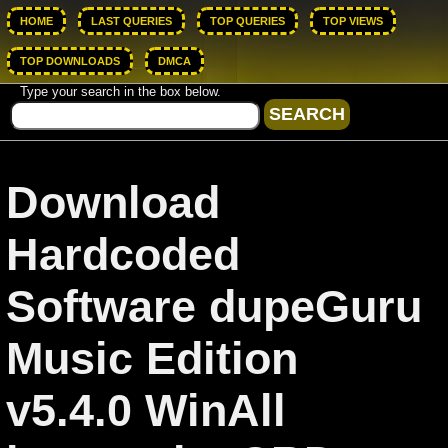
HOME
LAST QUERIES
TOP QUERIES
TOP VIEWS
TOP DOWNLOADS
DMCA
Type your search in the box below.
Download
Hardcoded
Software dupeGuru
Music Edition
v5.4.0 WinAll