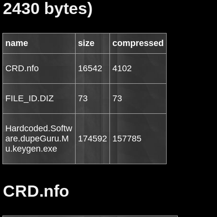
2430 bytes)
name
size
compressed
CRD.nfo
16542
4102
FILE_ID.DIZ
73
73
Hardcoded.Softw
are.dupeGuru.M
174592
157785
u.keygen.exe
CRD.nfo