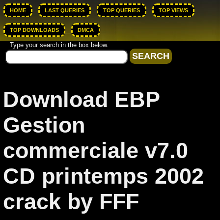
HOME
LAST QUERIES
TOP QUERIES
TOP VIEWS
TOP DOWNLOADS
DMCA
Type your search in the box below.
Download EBP
Gestion
commerciale v7.0
CD printemps 2002
crack by FFF