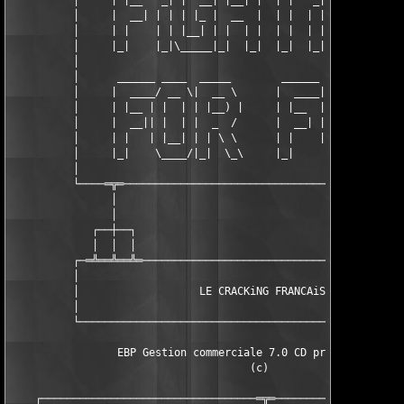
          │     | |__   _| |  __| |__| |  | |   _|  \| | |  __ 
          │     |  __| | | | |_ |  __  |  | |  | | . ` | | |_ |
          │     | |    | | |__| | |  | |  | |  | | |\  | |__| |
          │     |_|    |_|\_____|_|  |_|  |_|  |_|_| \_|\_____|
          │                                                    
          │      ______ ____  _____        ______ _    _ _   _ 
          │     |  ____/ __ \|  __ \      |  ____| |  | | \ | |
          │     | |__ | |  | | |__) |     | |__  | |  | |  \| |
          │     |  __|| |  | |  _  /      |  __| | |  | | . ` |
          │     | |   | |__| | | \ \      | |    | |__| | |\  |
          │     |_|    \____/|_|  \_\     |_|     \____/|_| \_|
          │                                                    
          └────═╦═───────────────────────────────────────────═╦
                │                                             │
                │                                             │
             ┌──┼──┐                                       ┌──┼
             │  │  │                                       │  │
          ┌─═╩══╩══╩═─────────────────────────────────────═╩══╩
          │                                                    
          │                   LE CRACKiNG FRANCAiS             
          │                                                    
          └────────────────────────────────────────────────────
                 EBP Gestion commerciale 7.0 CD printemps 2002 
                                      (c)                      
    ┌──────────────────────────────────═╦═─────────────────────