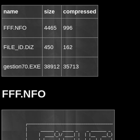
name
size
compressed
FFF.NFO
4465
996
FiLE_iD.DiZ
450
162
gestion70.EXE
38912
35713
FFF.NFO
          ┌────────────────────────────────────────────────────
          │      ______ _  _____ _    _ _______ _ _   _  _____ 
          │     |  ____(_)/ ____| |  | |__   __(_) \ | |/ ____|