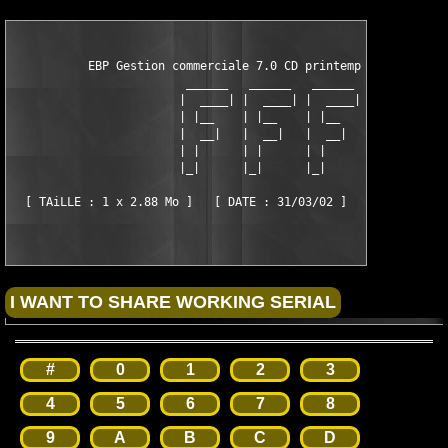
           EBP Gestion commerciale 7.0 CD printemps 2002 (c)   
                         ______   ______   ______

                        |  ____| |  ____| |  ____|

                        | |__    | |__    | |__

                        |  __|   |  __|   |  __|

                        | |      | |      | |

                        |_|      |_|      |_|

#
0
1
2
3
4
5
6
7
8
9
A
B
C
D