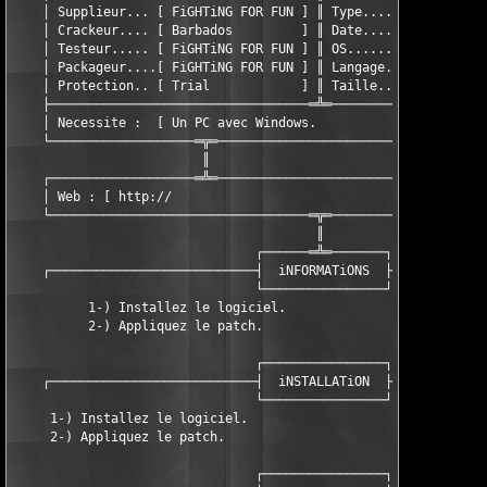
    │ Supplieur... [ FiGHTiNG FOR FUN ] ║ Type....... [ Crack  
    │ Crackeur.... [ Barbados         ] ║ Date....... [ 31/03/0
    │ Testeur..... [ FiGHTiNG FOR FUN ] ║ OS......... [ Windows
    │ Packageur....[ FiGHTiNG FOR FUN ] ║ Langage.... [ Franτai
    │ Protection.. [ Trial            ] ║ Taille..... [ 1 x 2.8
    ├──────────────────────────────────═╩═─────────────────────
    │ Necessite :  [ Un PC avec Windows.                       
    └───────────────────═╦═───────────────────────────═╦═──────
                         ║                             ║

    ┌───────────────────═╩═───────────────────────────═╩═──────
    │ Web : [ http://                                          
    └──────────────────────────────────═╦═─────────────────────
                                        ║

                                ┌──────═╩═───────┐

    ┌───────────────────────────┤  iNFORMATiONS  ├─────────────
                                └────────────────┘

          1-) Installez le logiciel.

          2-) Appliquez le patch.

                                ┌────────────────┐

    ┌───────────────────────────┤  iNSTALLATiON  ├─────────────
                                └────────────────┘

     1-) Installez le logiciel.

     2-) Appliquez le patch.

                                ┌────────────────┐
