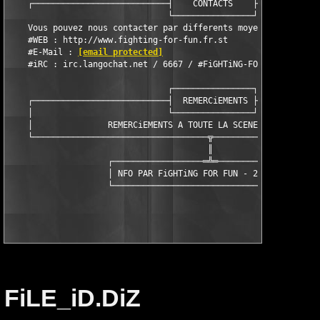
    ┌───────────────────────────┤    CONTACTS    ├─────────────
                                └────────────────┘

    Vous pouvez nous contacter par differents moyens que voici 
    #WEB : http://www.fighting-for-fun.fr.st

    #E-Mail : 
[email protected]
    #iRC : irc.langochat.net / 6667 / #FiGHTiNG-FOR-FUN

                                ┌────────────────┐

    ┌───────────────────────────┤  REMERCiEMENTS ├─────────────
    │                           └────────────────┘             
    │               REMERCiEMENTS A TOUTE LA SCENE FRANCAiSE   
    └───────────────────────────────────╦──────────────────────
                                        ║

                    ┌──────────────────═╩═──────────────────┐

                    │ NFO PAR FiGHTiNG FOR FUN - 22/03/2002 │

                    └───────────────────────────────────────┘

FiLE_iD.DiZ