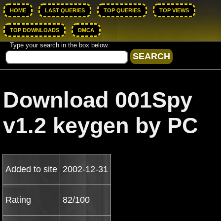
HOME
LAST QUERIES
TOP QUERIES
TOP VIEWS
TOP DOWNLOADS
DMCA
Type your search in the box below.
Download 001Spy
v1.2 keygen by PC
Added to site
2002-12-31
Rating
82/100