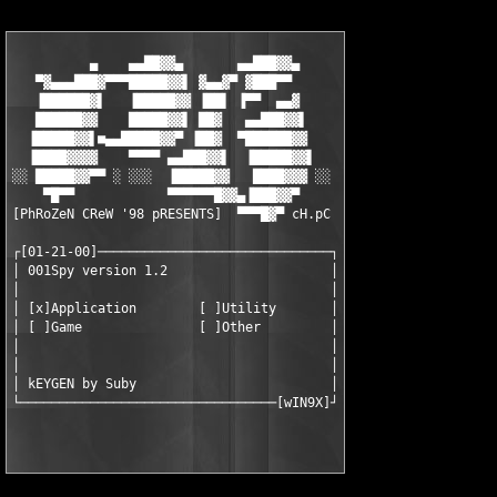
          ▄    ▄▄██▓▓▄       ▄▄███▓▓▄

   ▀▓▄▄▄███▓▀▀▀█████▓▓▌ ▓▄▄▓▀ ▓███▀▀

   ▐██████▓▌   ▐█████▓▓ ▐██▌ ▐▀▀  ▄▄▓

   ██████▓▓    █████▓▓▌ ██▓   ▄▄███▓▓▌

  ▐█████▓▓▌■▄▄█████▓▓▀ ▐██▓  ▀██████▓▓

  ▐████▓▓▓▓    ▀▀▀▀ ▄▄███▓▓▌  ▐█████▓▓▌

░░ █████▓▓▀▀ ░ ░░░  ▐█████▓▓   ████▓▓▓ ░░

    ▀█▀▀            ▀▀▀▀▀▀█▓▓▄▐███▓▓▀

[PhRoZeN CReW '98 pRESENTS]  ▀▀▀█▓▀ cH.pC

┌[01-21-00]──────────────────────────────┐

│ 001Spy version 1.2                     │

│                                        │

│ [x]Application        [ ]Utility       │

│ [ ]Game               [ ]Other         │

│                                        │

│                                        │

│ kEYGEN by Suby                         │
