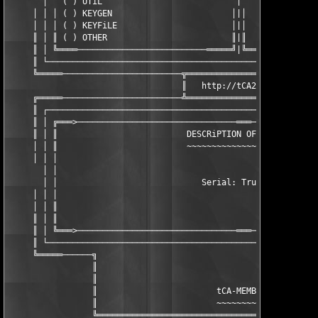
       │   ( ) UTiL                           |       ( ) SERiA
     │ │ │ ( ) KEYGEN                        │|│      ( ) TIME-
     │ │ │ ( ) KEYFiLE                       │|│      ( ) KEYFi
     ║ │ ║ ( ) OTHER                         ║|║      ( ) OTHER
     ║ │ ╚════──────────────────────────═════╝|╚════───────────
     ║ └───────────────────────────────────────────────────────
     ╚═════────────────────────────╦══════════════════════╦────
                                   ║   http://tCA2k.da.ru   ║

     ╔═════────────────────────────╩══════════════════════╩────
     ║ ┌───────────────────────────────────────────────────────
     ║ │ ╔═══>────────────────────────────────═══──────────────
     ║ │ ║                          DESCRiPTION OF RELEASE     
     │ │ ║                          ~~~~~~~~~~~~~~~~~~~~~~     
     │ │ │                                                     
       │ │                                                     
       │ │                             Serial: Trumpet         
     │ │ │                                                     
     │ │ ║                                                     
     ║ │ ║                                                     
     ║ │ ╚═══>────────────────────────────────═══──────────────
     ║ └───────────────────────────────────────────────────────
     ╚═════──────╗                                             
                 ║                                             
                 ║                                             
                 ║                        tCA-MEMBERZ          
                 ║                        ~~~~~~~~~~~          
                 ╚═════════════════════════════════════════════