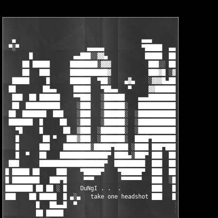
  ▄                                     ▄▄▄                    
 ▀░▀                    ▄▄▄▄▄           ▀█████  ▄▄▄▄▄          
       █            ▄▄███░░▓▓▄           █████  ██░░░    ▄     
     ██ █████      ████████░▓▓▓           ███░░ ██░▓█▄▄███▓▓▄▄ 
     ██   ███      ███████████▓           ███▓█ ░▓▓████████▓▓▓▄
  █████     █      ██████  ▀██░    ▄▓▄    ░▓▓▓█▄██████████████▓
 ██        ██▄▄     █████   ▀██▄▄   ▀     ▓▓██████████████████▓
  ███  ██ ██████    ▀▀███   ░██████    ▄▄▄████████████████████▀
  ██  ██████████     ░███   ░██████░   █████████████████▀  ▀▀  
 ██  ███████  ███    ░███   ░██████░  ░█████████████████       
 ███████  █     ██   ░███   ░██████░  ░█████████████████  ▄█▄▄ 
   ▀█     █      ██  ▒███  ░███████░  ░█████████████████  █████
   █       ██ ▀   ███▒███  ░███████░  ████▀██████████████ █████
   █      ███    ████████░█████▀████ ░████ ███▀████████████████
   █  ▀   ██    ██████████████▀ ████▄░███▀ ███  ███████████████
 ███      ███████████████████▀  █████████  ███  ███████████████
█ █████ ██     ███    ▀█████▀    ▀██████▀  ███  █████▀▀████████
█ ████████   ███▀█     ▀▀▀        ▀▀▀▀▀▀   ███  ░████      ░███
████████ ██ ██ ░ █    DuNgI . .  .         ███   ████BY RiA████
███    ██ █████  █ ▄░▄   take one headshot ███   ████   ▄  ████
         █   ██▄▄█  ▀                             ███  ▀▒▀ ███░
         ██ █████                                 ▀▀▀          