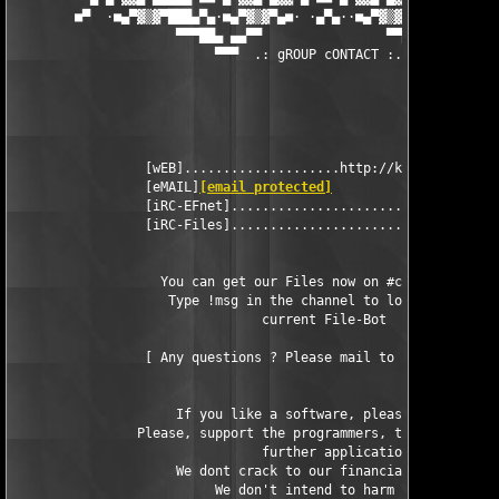
        ■▀  ·■▄▀▓▒▓▀███▄▀▄·■▄▀▓▒▓▀▄■· ·▄▀▄··■▄▀▓▒▓▀▄■·▄▀▄███▀▓▒
                     ▀▀▀██▄ ▄▄▀▀                ▀▀▄▄ ▄██▀▀▀

                          ▀▀▀  .: gROUP cONTACT :. ▀▀▀

                 [wEB]....................http://kickme.to/dbc

                 [eMAIL]
[email protected]
                 [iRC-EFnet]..............................#DBC

                 [iRC-Files]...........................#cracks

                   You can get our Files now on #cracks in EFne
                    Type !msg in the channel to look for the

                                current File-Bot

                 [ Any questions ? Please mail to 
[email prote
                     If you like a software, please buy it.

                Please, support the programmers, that they can 
                                further applications.

                     We dont crack to our financial advantage.

                          We don't intend to harm somebody.
