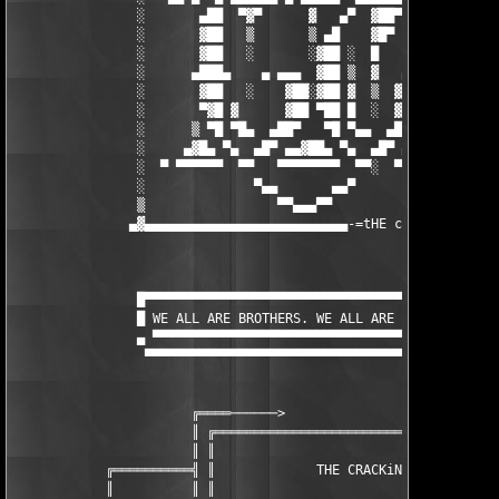
                ░       ▄██  ▀▓▀      ▓   ▄▀  ▓██▀  ▀▓  ▀▓██  ▀
                ░       ▓██   ▒       ▒ ▄█    ▓█▀    ▒   ▀██   
                ░       ▓██   ░       ░▓██ ░  █      ▒     ▀   
                ░      ▄███▄    ▄ ▄▄▄  ▓██ ▒  ▓   ▄▄   ▄▄▄▄▄▄▄▄
                ░       ▓██   ░    ▓██░▓██ ▓  ▒  ▓██ ▄███▀  ▀▓ 
                ░       ▀▓█ ▓      ▓██ ▀██ █  ░  ▓██ ▓██  ▓  ▒ 
                ░      ▒ ▀█ ▀█▄  ▄██▀   ▀█ ▀▄▄  ▄██▀  ▀██▄ ▀ ░ 
                ░     ▄▓█▄ ▀▄  ▄█▀ ▄▄▓██▄ ▀▄  ▄█▀ ▄▄▓█▄▄ ▀█▄  ▄
                ░  ▀ ▀▀▀▀▀▀  ▀▀   ▀▀▀▀▀▀▀▀  ▀▀░  ▀▀▀▀▀▀▀▀   ▀▀ 
                ░              ▀▄▄       ▄▄▀                 ░ 
                ▒                 ▀▀▄▄▄▀▀                      
               ▄▓▄▄▄▄▄▄▄▄▄▄▄▄▄▄▄▄▄▄▄▄▄▄▄▄▄▄-=tHE cRACKING aNSWE
                █▀▀▀▀▀▀▀▀▀▀▀▀▀▀▀▀▀▀▀▀▀▀▀▀▀▀▀▀▀▀▀▀▀▀▀▀▀▀▀▀▀▀▀▀▀▀
                █ WE ALL ARE BROTHERS. WE ALL ARE EQUAL. WE DO 
                ▄ ▀▀▀▀▀▀▀▀▀▀▀▀▀▀▀▀▀▀▀▀▀▀▀▀▀▀▀▀▀▀▀▀▀▀▀▀▀▀▀▀▀▀▀▀▀
                 ▀▀▀▀▀▀▀▀▀▀▀▀▀▀▀▀▀▀▀▀▀▀▀▀▀▀▀▀▀▀▀▀▀▀▀▀▀▀▀▀▀▀▀▀▀▀
                       ╔════──────>                        <───
                       ║ ╔═════════════════════════════════════
                       ║ ║                                     
            ╔══════════╣ ║             THE CRACKiNG ANSWER     
            ║          ║ ║                                     