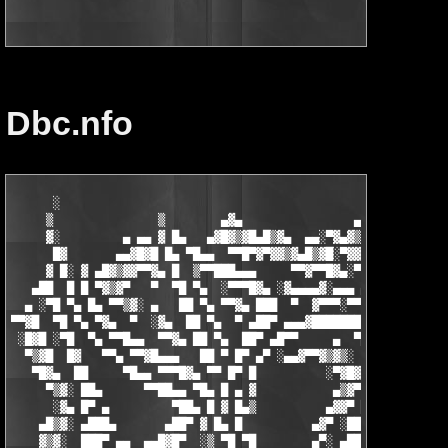
Dbc.nfo
      ░                                                   ▄   ▄
     ▒               ▒        ▄▓▄                ▄▄▓▄▄█▓▒█▀▀▓█▓
     ▓░         ▄ ▄▄ ▓ █▄   ▄▓█▓▒▓█▄█▒▓▄  ▄▄░▀▓▄▓▒▓▒▓█▓▀▀  ░ ▓▒
      █▓       ▄▄▓█▓█ █▄ ▀█▄▄  ▀▀█▀▓▀▓▓▒▓▄█▒▓█░▀▓▓█░▀▀    ▓ ▒ ▓
     ▓ █░ ▓ ▄█▓▒▓▓▀▀▓▄ █  ▒▀▀███▄▄▄     ▀▀▓▀▀█▓▄░▀  ▄▓▓▄  █ ▓ ▀
   ▄██  █ █ ▀▓▒▓▀   ▀  ▀█ ▀▄  ░▀▀▀█▓▄ ░▓▄▄▄▄▓░▄▄▄ ▄▓▀    ██ █  
  ▄ ░▀█ ▀▄ █▄ ▀▀▒▓░ ▄   ██ ▀▄ ▀▀▓▄ ███  ▀  ▓▀▀▀░▀▀▀    ░▄█▀ ██ 
▀▀▓█  ▀█ ▀▄ ▀▓▄  ▀  ░▓▄  ██ ▀▄  ▀ ▄██▀ ▄▄▄▓████████▄   ▄█▀  █▓ 
 ░█▓█ ░▀█  ▀▄ ▀▀█▄▄  ▀▀▓▄ ██ ▀▄  ██▀ ▄█▀▀     ▄  ▀███ ██▀ ░ ███
  ▀▒▓█  █▓   ▀▀▄ ▀▀▓█▄▄▄   ██ ▀ █▀ ▄▀ ░▄▄▓▀▀▓▒▓▒░  ██ █▀ ▄   ██
   ▀█▓▄  ██     ▀█▄▄ ▀▀▀█▓▄ ▀▀ █▀ █          ░▀▓█▓ ██ ▀░▓▀    █
     ▀▒▓░ ██▄      ▀▀██▄▄ ▀█▄ █ ▄ ▓           ▄▒▓▀ ██ ▄▓▀     ▀
      ░▓▄ █▀ ▄         ▀██▄ █ ▓ █▄▒          ▄▓▓▀ ██▀░▓▓▄░     
    ▄█▒▓░ ▄███▄       ▄██▀ ▓ █▄ █          ▄▓▀ ░██▀ ▄ ▀█▓▄     
    ▓▒▓░  ███▀ ▄▄  ▄▄█▓█▀  ░▒ ▀█ ▀█        ▄▀░ ▄██▀  █▄  ░▀▓▄  