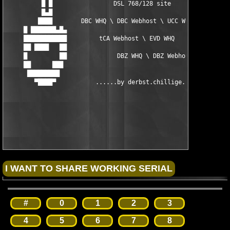
          █ █                 DSL 768/128 site                 
          █▄█                                                  
         ████        DBC WHQ \ DBC Webhost \ UCC WHQ           
     █ ███████▄█▄                                              
     ████████████         tCA Webhost \ EVD WHQ                
     ██ ████   ██                                              
     █         ██              DBZ WHQ \ DBZ Webhost           
     ██      ███                                               
      █████████                                                
        ▀████▀           ......by derbst.chillige.Kaggw0rschd  
#
0
1
2
3
4
5
6
7
8