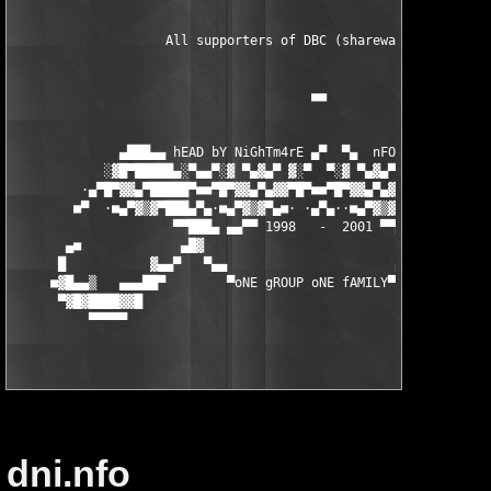
                    All supporters of DBC (shareware authors).

                                       ■■

              ▄███▄▄ hEAD bY NiGhTm4rE ▄▀  ▀▄  nFO bY NUKEM ▄▄█
            ░▓█▀█████▄░▀▄▄▀░▓ ▀▄▓▄▀ ▓░▀  ▀░▓ ▀▄▓▄▀ ▓░▀▄▄▀░▄████
         ·▄▀█▀▓▓▄▀█████▀■■▀█▀▓▓▄▀▄▓▓▀█▀■■▀█▀▓▓▄▀▄▓▓▀█▀■■▀████▄▀
        ■▀  ·■▄▀▓▒▓▀███▄▀▄·■▄▀▓▒▓▀▄■· ·▄▀▄··■▄▀▓▒▓▀▄■·▄▀▄███▀▓▒
                     ▀▀███▄ ▄▄▀▀ 1998   -  2001 ▀▀▄▄ ▄██▀▀▀

       ▄■             ▄█▓                            ▄█▓       
      █           ▓▄▄▀   ▀▄▄                      ▄▀▀   ▀▄▄▓   
     ■▓█▄▄▒   ▄▄▄██▀        ▀oNE gROUP oNE fAMILY▀        ▀██▄▄
      ▀▓█▓████▓▓█                                           █▓▓
dni.nfo