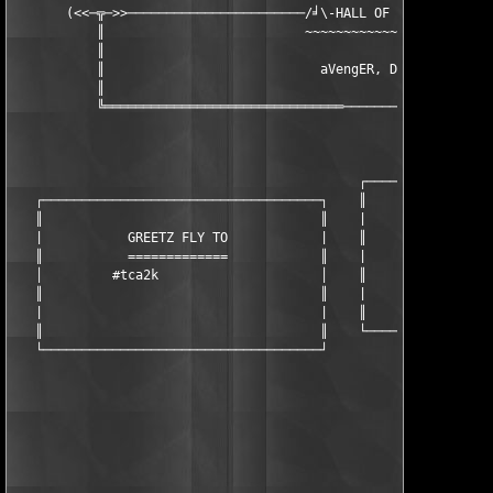
       (<<─╦─>>───────────────────────/╛\-HALL OF FAME-/╛\─────
           ║                          ~~~~~~~~~~~~~~~~~~~~     
           ║                                                   
           ║                            aVengER, DJLobo        
           ║                                                   
           ╚═══════════════════════════════─────────═══════════
                                             ┌─────────────────
   ┌────────────────────────────────────┐    ║                 
   ║                                    ║    |                 
   |           GREETZ FLY TO            |    ║              WE
   ║           =============            ║    |            SKiL
   │         #tca2k                     │    ║               GF
   ║                                    ║    |        WRiTE AN 
   |                                    |    ║            MAiL
   ║                                    ║    └─────────────────
   └────────────────────────────────────┘          
