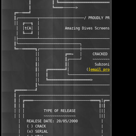
            ║          ║ ╚═════════════════════════════════════
            ║          ╚════──────>                        <───
     ╔═──═══╝                                                  
     ║┌─────────┬─────────────────────/ PROUDLY PRESENTS \─────
     ││  ╔───╗  │                                              
      │  │tCA│  │            Amazing Dives Screensaver ver 1.2 
      │  ╚───╝  │                                              
     │├─────────┴──────────────────────────────────────────────
     ║└─────────────────────────────┐                    ┌─────
     ╚═──══════╗┌───────────────────┼────────────────────┼─────
               ││            ╔══»   │     CRACKED BY     │   «═
               ││            ║┌─────┘     ~~~~~~~~~~     └─────
               ║│            ║│            Subzonic           │
               ║│   ╔════════╝│        (
[email protected]
)    
               ││   ║         └────────────────────────────────
               ││   ╚════════════════════>           <═════════
               ║└──────────────────────────────────────────────
     ╔═════────╝                                               
     ║ ┌───────────────────────────────────────────────────────
     ║ │ ╔════───────────────────────────════╗|╔════───────────
     ║ │ ║                                   ║|║               
     │ │ │         TYPE OF RELEASE           │|│            TYP
     │ │ │         ~~~~~~~~~~~~~~~           │|│            ~~~
       │   REALESE DATE: 20/05/2000           |                
       │   ( ) CRACK                          |       ( ) NAG  
       │   (x) SERiAL                         |       ( ) CD-CH