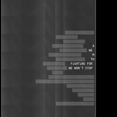
                                                          ░

                                                       ░░░░░░░

                                                        ░░░░░

                                                    ░░░░░░░░░░░
                                                   ░░░   ▒░▒   
                                                  ░░░░░░ ░░░ ░░
                                  ░░░░░░░░░░░░░░░░░░░░    ░    
                             ░░░░░░░░░░░░             ░   ░   ░
                                 ░░░░░░░░░░░░          ░░░░░░░ 
                           ░░░░░░░░░░░░░░░░░     ALWAYS STANDiN
                               ░░░░░░░░░░░░░░░ WE KNOW OUR TiME
                         ░░░░░░░░░░░░░░░░░░      MARCHiNG OFF T
                             ░░░░░░░░░░░░░░░░   THE CRUSADE HAS
                      ░░░░░░░░░░░░   FiGHTiNG FOR THE RiGHT TO 
                        ░░░░░░░░░░░ WE WON`T STOP 'TiLL THEY`VE
                           ░░░░░░                              
                         ░░░░░░░░░░░░░░░░░░░░░░░░░░░░░░░░░░░░░░
                  ░░░░░░░░░░░░░░░░░░░░░░░░░░░░░░░░░░░░░░░░░░░░░
                                   ░░░░░░░░░░░░░░░░░░░░░░░░░░░░
                                      ░░░░░░░░░░░░░░░░░░░░░░░░░
                                         ░░░░░░░░░░░░░░░░░░░░░░
                                            ░░░░░░░░░░░░░░░░░░░
                             ░░░░░░░░░░░░░░░░░░░░░░░░░░░░░░░░░░
                                                       ░░░░░░
