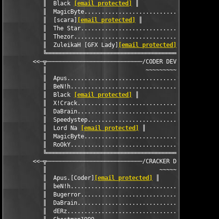
           ║  Black 
[email protected]
 ║

           ║  MagicByte........................................
           ║  [scara]
[email protected]
 ║

           ║  The Star.........................................
           ║  Thezor...........................................
           ║  ZuleikaH [GFX Lady]
[email protected]
 ║

           ╚═══════════════════════════════════════════════════
        <<─╦────────────────────────────/CODER DEVISION\───────
           ║                             ~~~~~~~~~~~~~~        
           ║  Apus.............................................
           ║  BeN!h............................................
           ║  Black 
[email protected]
 ║

           ║  X!Crack........................................cr
           ║  DaBrain..........................................
           ║  Speedystep......................................s
           ║  Lord Na 
[email protected]
 ║

           ║  MagicByte........................................
           ║  RoOkY............................................
           ╚═══════════════════════════════════════════════════
        <<─╦────────────────────────────/CRACKER DiViSiON\─────
           ║                                 ~~~~~~            
           ║  Apus.[Coder]
[email protected]
 ║

           ║  beN!h............................................
           ║  Bugerror.........................................
           ║  DaBrain..........................................
           ║  dERz.............................................