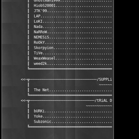
           ║  Ghostman1999.....................................
           ║  HiobS20001.......................................
           ║  JTK'99...........................................
           ║  LAP...........................................lap
           ║  LoKI.............................................
           ║  Nada.............................................
           ║  NaRRoW...........................................
           ║  NEMESiS..........................................
           ║  RoOkY............................................
           ║  Skorpyion........................................
           ║  TiVe.............................................
           ║  WeaxWeasel.......................................
           ║  weed2k...........................................
           ╚═══════════════════════════════════════════════════
        <<─╦───────────────────────────────/SUPPLiER\──────────
           ║                                ~~~~~~~~           
           ║  The Net..........................................
           ╚═══════════════════════════════════════════════════
        <<─╦──────────────────────────────/tRiAL Division\─────
           ║                          ~~~~~~~~~~~~~~~~~~~~~    
           ║  bURKi............................................
           ║  Yoke.............................................
              Subzonic.........................................
           ╚═══════════════════════════════════════════════════