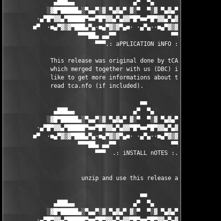
              ▄███▄▄                 ▄▀  ▀▄                 ▄▄█
            ░▓█▀█████▄░▀▄▄▀░▓ ▀▄▓▄▀ ▓░▀  ▀░▓ ▀▄▓▄▀ ▓░▀▄▄▀░▄████
         ·▄▀█▀▓▓▄▀█████▀■■▀█▀▓▓▄▀▄▓▓▀█▀■■▀█▀▓▓▄▀▄▓▓▀█▀■■▀████▄▀
        ■▀  ·■▄▀▓▒▓▀███▄▀▄·■▄▀▓▒▓▀▄■· ·▄▀▄··■▄▀▓▒▓▀▄■·▄▀▄███▀▓▒
                     ▀▀▀██▄ ▄▄▀▀                ▀▀▄▄ ▄██▀▀▀

                          ▀▀▀.: aPPLICATION iNFO :.▀▀▀

             This release was original done by tCA (The Crackin
             which merged together with us (DBC) in dec.2001. S
             like to get more informations about this release y
             read tca.nfo (if included).

                                       ■■

              ▄███▄▄                 ▄▀  ▀▄                 ▄▄█
            ░▓█▀█████▄░▀▄▄▀░▓ ▀▄▓▄▀ ▓░▀  ▀░▓ ▀▄▓▄▀ ▓░▀▄▄▀░▄████
         ·▄▀█▀▓▓▄▀█████▀■■▀█▀▓▓▄▀▄▓▓▀█▀■■▀█▀▓▓▄▀▄▓▓▀█▀■■▀████▄▀
        ■▀  ·■▄▀▓▒▓▀███▄▀▄·■▄▀▓▒▓▀▄■· ·▄▀▄··■▄▀▓▒▓▀▄■·▄▀▄███▀▓▒
                     ▀▀▀██▄ ▄▄▀▀                ▀▀▄▄ ▄██▀▀▀

                          ▀▀▀  .: iNSTALL nOTES :. ▀▀▀

                      unzip and use this release as always

                                       ■■

              ▄███▄▄                 ▄▀  ▀▄                 ▄▄█
            ░▓█▀█████▄░▀▄▄▀░▓ ▀▄▓▄▀ ▓░▀  ▀░▓ ▀▄▓▄▀ ▓░▀▄▄▀░▄████
         ·▄▀█▀▓▓▄▀█████▀■■▀█▀▓▓▄▀▄▓▓▀█▀■■▀█▀▓▓▄▀▄▓▓▀█▀■■▀████▄▀