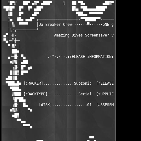
  ░█▀░   ██▀ ▄▓▀ ▄███▀     ░   ██ ▀█▄        ▄██▓▀ ▀▄ ▀▀█▄▄▄ ▀▀
▀█▓█▀  █▀  ▓▀ ▄██▀             █▓▄ ▀██▄▄▄▄████▀     ▀▓▄▄▄ ▀▀█▄▄
  ▓█   █▀    ▄█▀                 ▀██▄▄ ▀▀▀▀▀▀            ▓▀▀▄▄ 
  ░▄  ▓█▄ ▄▄█▀ ┌──────────────────·▀▀█████▀▀·──────────────────
  │ ▒  ▀▀▀▀    │Da Breaker Crew·······▀······oNE gROUP oNE fAMI
  │░·┌─────────┘                                               
▄▀│·░·                 Amazing Dives Screensaver ver 1.2       
▀▄└─░┼─┐                                                       
  ▀┌▓┘·│                                                       
   │██■│                                                       
  ▄└─█┐│▀▄          .·^·.·'·.:rELEASE iNFORMATION:.·'·.·^·.    
   ■▒▓││▄██                                                    
    ┌▓┘│█▀ ▄■                                                  
   █│█▓│█▀▀                                                    
 ▄██│█┐│                                                       
 ▀███▄█■ [cRACKER]..............Subzonic  [rELEASEDATE]......01
   ▀███▄                                                       
    ▒███ [cRACKTYPE]..............Serial  [sUPPLIER]...........
    └█▀██▄                                                     
    ┌█┘│ █▄     [dISK]................01  [aSSESSMENT].........
   ■▓▒┐│   ▀■                                                  
    ■█▓│                                                       
      ▀▀▄▄                                                     
         ▀▀▀▄                                                  
                                       ■■
