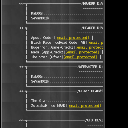
        <<─╦───────────────────────────/HEADER DiViSiON\───────
           ║                            ~~~~~~~~~~~~~~         
           ║  Kab00m...........................................
           ║  SeVanD02k........................................
           ╚═══════════════════════════════════════════════════
        <<─╦───────────────────────────/HEADER DiViSiON\───────
           ║                         ~~~~~~~~~~~~~~~~~~~~      
           ║  Apus.[Coder]
[email protected]
 ║

           ║  Black Race [coHead Coder VB]
[email protected]
 ║

           ║  Bugerror.[Game-Crackz]
[email protected]
 ║

           ║  Nada.[App-Crackz]
[email protected]
 ║

           ║  The Star.[Gfxer]
[email protected]
 ║

           ╚═══════════════════════════════════════════════════
        <<─╦─────────────────────────/WEBMASTER DiViSiON\──────
           ║                          ~~~~~~~~~~~~~~~~~~~~~    
           ║  Kab00m...........................................
           ║  SeVanD02k........................................
           ╚═══════════════════════════════════════════════════
        <<─╦─────────────────────────/GFXer HEADdiViSiON\──────
           ║                          ~~~~~~~~~~~~~~~~~~~~~    
           ║  The Star.........................................
           ║  ZuleikaH [co-hEAD]
[email protected]
 ║

           ╚═══════════════════════════════════════════════════
        <<─╦─────────────────────────────/GFX DEVISION\────────
           ║                              ~~~~~~~~~~~~         