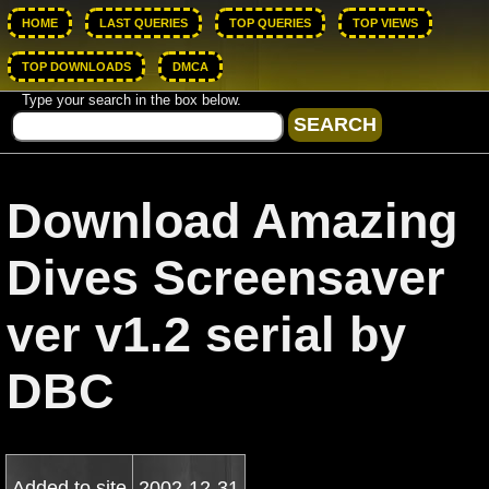
HOME
LAST QUERIES
TOP QUERIES
TOP VIEWS
TOP DOWNLOADS
DMCA
Type your search in the box below.
Download Amazing
Dives Screensaver
ver v1.2 serial by
DBC
Added to site
2002-12-31