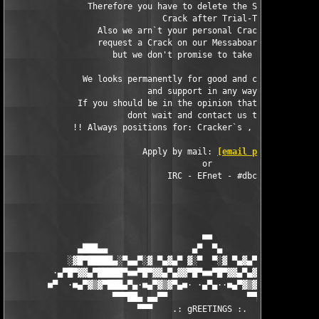
                Therefore you have to delete the Software and o
                               Crack after Trial-Time.

                  Also we arn`t your personal Crackers, so you 
                  request a Crack on our Messaboard (!NOT BY MA
                     but we don't promise to take care of it.

               We looks permanently for good and capable cracke
                            and support in any way.

              If you should be in the opinion that you can help
                        dont wait and contact us today.

             !! Always positions for: Cracker`s , SiteOps HQ , 
                           Apply by mail: 
[email protected]
                                       or

                                IRC - EFnet - #dbc

                                       ■■

              ▄███▄▄                 ▄▀  ▀▄                 ▄▄█
            ░▓█▀█████▄░▀▄▄▀░▓ ▀▄▓▄▀ ▓░▀  ▀░▓ ▀▄▓▄▀ ▓░▀▄▄▀░▄████
         ·▄▀█▀▓▓▄▀█████▀■■▀█▀▓▓▄▀▄▓▓▀█▀■■▀█▀▓▓▄▀▄▓▓▀█▀■■▀████▄▀
        ■▀  ·■▄▀▓▒▓▀███▄▀▄·■▄▀▓▒▓▀▄■· ·▄▀▄··■▄▀▓▒▓▀▄■·▄▀▄███▀▓▒
                     ▀▀▀██▄ ▄▄▀▀                ▀▀▄▄ ▄██▀▀▀

                          ▀▀▀    .: gREETINGS :.   ▀▀
