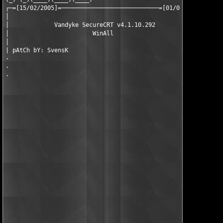
┌─=[15/02/2005]=────────────────────────────=[01/01]=─┐

│                                                     │

│             Vandyke SecureCRT v4.1.10.292           │

│                        WinAll                       │

│                                                     │

| pAtCh bY: SvensK                                    |

·                                                     ·

·                                                     ·

·
