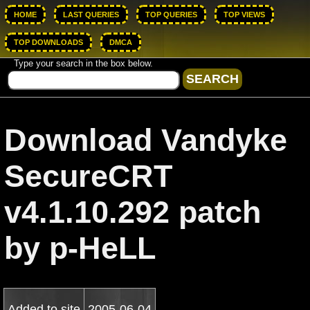
HOME
LAST QUERIES
TOP QUERIES
TOP VIEWS
TOP DOWNLOADS
DMCA
Type your search in the box below.
Download Vandyke
SecureCRT
v4.1.10.292 patch
by p-HeLL
Added to site
2005-06-04