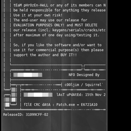
│  │                                                           
│  │ tEaM pHrOzEn-HeLL or any of its members can NOT           
│  │ be held responsible for anything they release.            
│  │ Use it at your own risk!                                  
│  │ The end-user may use our release for                      
│  │ EVALUATION PURPOSES ONLY! and MUST DELETE                 
│  │ our release (incl. keygens/serials/cracks/etc)            
│  │ after maximum of one day using/testing it.                
│  │                                                           
│  │ So, if you like the software and/or want to               
│  │ use it for commercial purpose(s) then please              
│  │ support the author and BUY IT!!                           
│  │                                                           
│  └──────────────────────────────────┐┌───────────────────────
│  ┌══════─══─═──····─···─··─══──═──══┘└══──═──══─···─···─····─
│  │ ▒▒▓▓▓████▓▓▓▒▒             NFO Designed By             ▒▒▓
│  ├───────────────────────────────────────────────────────────
│  ├══┬─┬═─═──····─···─··─══┤ c00ljim / Squirrel` ├══─···─···─·
└══┘▒▒│ ├═─══─═──····─···─··─══──═──═════──═──══─···─···─····──
┌══┐▒▒│ │ ▒▒▓▓▓████▓▓▓▒▒  lAsT uPdAtEd: 15th Nov 2004  ▒▒▓▓▓███
│▒▒│▓▓│ │                                                      
│▓▓└══┘ │ fIlE CRC dAtA : Patch.exe = E6721A10                 
└═══════╧═════════════════─══─═──····─···─··─══──═──═══════════