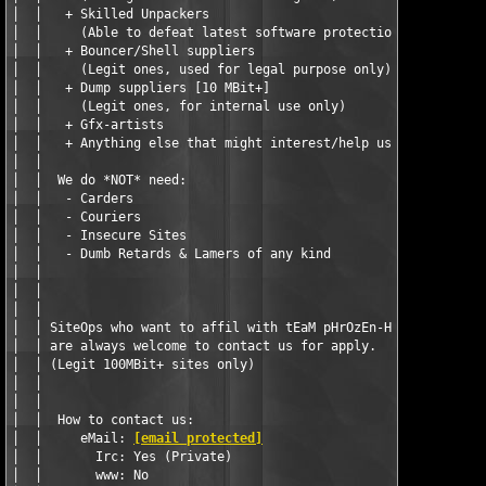
[email protected]
                              
│  │       Irc: Yes (Private)                                  
│  │       www: No                                             