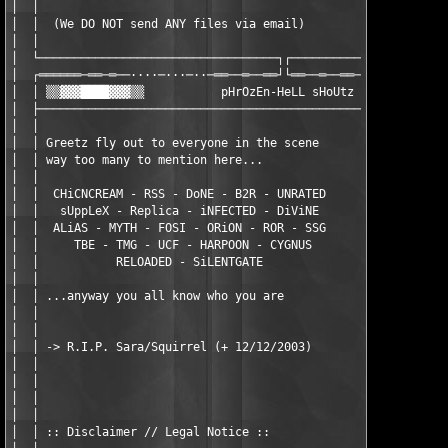
│  │                                                           
│  │  (We DO NOT send ANY files via email)                     
│  │                                                           
│  └──────────────────────────────────┐┌───────────────────────
│  ┌══════─══─═──····─···─··─══──═──══┘└══──═──══─···─···─····─
│  │ ▒▒▓▓▓████▓▓▓▒▒           pHrOzEn-HeLL sHoUtz           ▒▒▓
│  ├───────────────────────────────────────────────────────────
│  │                                                           
│  │ Greetz fly out to everyone in the scene                   
│  │ way too many to mention here...                           
│  │                                                           
│  │  CHiCNCREAM - RSS - DoNE - B2R - UNRATED                  
│  │   sUppLeX - Replica - iNFECTED - DiViNE                   
│  │  ALiAS - MYTH - FOSI - ORiON - ROR - SSG                  
│  │     TBE - TMG - UCF - HARPOON - CYGNUS                    
│  │           RELOADED - SiLENTGATE                           
│  │                                                           
│  │ ...anyway you all know who you are                        
│  │                                                           
│  │                                                           
│  │ -> R.I.P. Sara/Squirrel (+ 12/12/2003)                    
│  │                                                           
│  │                                                           
│  │                                                           
│  │                                                           
│  │ :: Disclaimer // Legal Notice ::                          