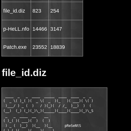
file_id.diz
823
254
p-HeLL.nfo
14466
3147
Patch.exe
23552
18839
file_id.diz
 ____  _   _  ____  _____  ____  ____  _  _

(  _ \( )_( )(  _ \(  _  )(_   )( ___)( \( )

 )___/ ) _ (  )   / )(_)(  / /_  )__)  )  (

(__)  (_) (_)(_)\_)(_____)(____)(____)(_)\_S

 _   _  ____  __    __

( )_( )( ___)(  )  (  )

 ) _ (  )__)  )(__  )(__      pReSeNtS

(_) (_)(____)(____)(____)
