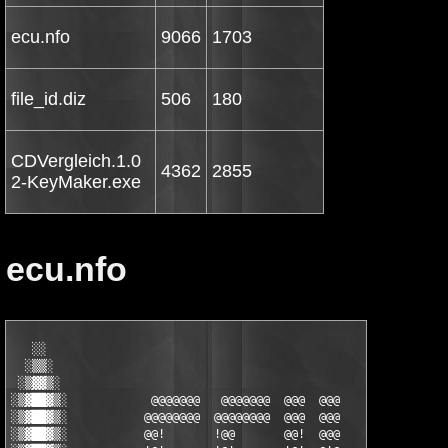
ecu.nfo
9066
1703
file_id.diz
506
180
CDVergleich.1.0
4362
2855
2-KeyMaker.exe
ecu.nfo
   ░░

  ░▒▒░ 

 ░▒▓▓▒░

░▒▓██▓▒░            @@@@@@@   @@@@@@@  @@@  @@@          ░    ░
░▒▓██▓▒░           @@@@@@@@  @@@@@@@@  @@@  @@@         ░▒    ▒
░▒▓██▓▒░           @@!       !@@       @@!  @@@         ░▒    ▒