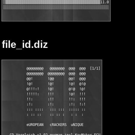
░▒▒▒▒▒▒▒▒▒▒▒▒▒▒▒▒▒▒▒▒▒▒▒▒▒▒▒▒▒▒▒▒▒▒▒▒▒▒▒▒▒▒▒▒▒11.01.00 [PhX]▒▒▒
░░░░░░░░░░░░░░░░░░░░░░░░░░░░░░░░░░░░░░░░░░░░░░░░░░░░░░░░░░░░░░
file_id.diz
           @@@@@@@@   @@@@@@@  @@@  @@@  [1/1]

           @@@@@@@@  @@@@@@@@  @@@  @@@

           @@!       !@@       @@!  @@@

           !@!       !@!       !@!  @!@

           @!!!:!    !@!       @!@  !@!

           !!!!!:    !!!       !@!  !!!

           !!:       :!!       !!:  !!!

           :!:       :!:       :!:  !:!

           ::: ::::   ::: :::  ::::: ::

           : :: ::    :: :: :   : :  :

           eUROPEAN   cRACKERS  uNIQUE
