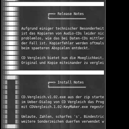
░▒▓██████████████████████████████████████████████████████████▓▒
░▒▓██▓▒░                                                ░▒▓▓▓▓▒
░▒▓██▓▒░              ╔══> Release Notes                ░▒    ▒
░▒▓██▓▒░              ╚══════════════════               ░▒    ▒
░▒▓██▓▒░                                                ░▒    ▒
░▒▓██▓▒░ Aufgrund einiger technischer Besonderheiten    ░▒    ▒
░▒▓██▓▒░ ist das Kopieren von Audio-CDs leider nicht so ░▒    ▒
░▒▓██▓▒░ problemlos, wie das bei Daten-CDs mittlerweile ░▒    ▒
░▒▓██▓▒░ der Fall ist. Kopierfehler werden oftmals erst ░▒    ▒
░▒▓██▓▒░ beim spaeteren Abspielen entdeckt.             ░▒    ▒
░▒▓██▓▒░                                                ░▒    ▒
░▒▓██▓▒░ CD Vergleich bietet nun die Moeglichkeit,      ░▒    ▒
░▒▓██▓▒░ Original und Kopie miteinander zu vergleichen. ░▒    ▒
░▒▓██▓▒░                                                ░▒▓▓▓▓▒
░▒▓██████████████████████████████████████████████████████████▓▒
░▒▓▓▓▓▒░                                                ░▒▓██▓▒
░▒    ▒░              ╔══> Install Notes                ░▒▓██▓▒
░▒    ▒░              ╚══════════════════               ░▒▓██▓▒
░▒    ▒░                                                ░▒▓██▓▒
░▒    ▒░ CD.Vergleich.v1.02.exe aus der zip starten und ░▒▓██▓▒
░▒    ▒░ im Ueber-Dialog von CD Vergleich das Programm  ░▒▓██▓▒
░▒    ▒░ mit CDVergleich.1.02-KeyMaker.exe regestrieren.░▒▓██▓▒
░▒    ▒░                                                ░▒▓██▓▒
░▒    ▒░ Umlaute, Zahlen, scharfes 's', Bindestrich und ░▒▓██▓▒
░▒    ▒░ weitere Sonderzeichen duerfen verwendet werden!░▒▓██▓▒
░▒▓▓▓▓▒░                                                ░▒▓██▓▒