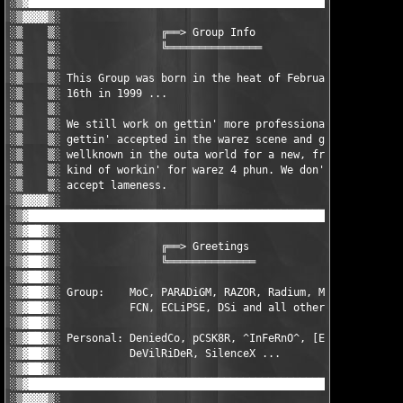
░▒▓██████████████████████████████████████████████████████████▓▒
░▒▓▓▓▓▒░                                                ░▒▓██▓▒
░▒    ▒░                ╔══> Group Info                 ░▒▓██▓▒
░▒    ▒░                ╚═══════════════                ░▒▓██▓▒
░▒    ▒░                                                ░▒▓██▓▒
░▒    ▒░ This Group was born in the heat of February    ░▒▓██▓▒
░▒    ▒░ 16th in 1999 ...                               ░▒▓██▓▒
░▒    ▒░                                                ░▒▓██▓▒
░▒    ▒░ We still work on gettin' more professional,    ░▒▓██▓▒
░▒    ▒░ gettin' accepted in the warez scene and gettin ░▒▓██▓▒
░▒    ▒░ wellknown in the outa world for a new, fresh   ░▒▓██▓▒
░▒    ▒░ kind of workin' for warez 4 phun. We don't     ░▒▓██▓▒
░▒    ▒░ accept lameness.                               ░▒▓██▓▒
░▒▓▓▓▓▒░                                                ░▒▓██▓▒
░▒▓██████████████████████████████████████████████████████████▓▒
░▒▓██▓▒░                                                ░▒▓▓▓▓▒
░▒▓██▓▒░                ╔══> Greetings                  ░▒    ▒
░▒▓██▓▒░                ╚══════════════                 ░▒    ▒
░▒▓██▓▒░                                                ░▒    ▒
░▒▓██▓▒░ Group:    MoC, PARADiGM, RAZOR, Radium, MtP,   ░▒    ▒
░▒▓██▓▒░           FCN, ECLiPSE, DSi and all others     ░▒    ▒
░▒▓██▓▒░                                                ░▒    ▒
░▒▓██▓▒░ Personal: DeniedCo, pCSK8R, ^InFeRnO^, [Eddi]  ░▒    ▒
░▒▓██▓▒░           DeVilRiDeR, SilenceX ...             ░▒    ▒
░▒▓██▓▒░                                                ░▒▓▓▓▓▒
░▒▓██████████████████████████████████████████████████████████▓▒
░▒▓▓▓▓▒░                                                ░▒▓██▓▒