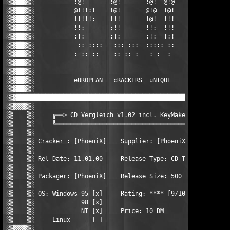
░▒▓██▓▒░           !@!       !@!       !@!  @!@         ░▒    ▒
░▒▓██▓▒░           @!!!:!    !@!       @!@  !@!         ░▒    ▒
░▒▓██▓▒░           !!!!!:    !!!       !@!  !!!         ░▒    ▒
░▒▓██▓▒░           !!:       :!!       !!:  !!!         ░▒    ▒
░▒▓██▓▒░           :!:       :!:       :!:  !:!         ░▒    ▒
░▒▓██▓▒░            :: ::::   ::: :::  ::::: ::         ░▒    ▒
░▒▓██▓▒░           : :: ::    :: :: :   : :  :          ░▒    ▒
░▒▓██▓▒░                                                ░▒    ▒
░▒▓██▓▒░                                                ░▒    ▒
░▒▓██▓▒░           eUROPEAN   cRACKERS  uNIQUE          ░▒    ▒
░▒▓██▓▒░                                                ░▒▓▓▓▓▒
░▒▓██████████████████████████████████████████████████████████▓▒
░▒▓▓▓▓▒░                                                ░▒▓██▓▒
░▒    ▒░     ╔══> CD Vergleich v1.02 incl. KeyMaker     ░▒▓██▓▒
░▒    ▒░     ╚═══════════════════════════════════════   ░▒▓██▓▒
░▒    ▒░                                                ░▒▓██▓▒
░▒    ▒░ Cracker : [PhoeniX]    Supplier: [PhoeniX]     ░▒▓██▓▒
░▒    ▒░                                                ░▒▓██▓▒
░▒    ▒░ Rel-Date: 11.01.00     Release Type: CD-Tool   ░▒▓██▓▒
░▒    ▒░                                                ░▒▓██▓▒
░▒    ▒░ Packager: [PhoeniX]    Release Size: 500 kByte ░▒▓██▓▒
░▒    ▒░                                                ░▒▓██▓▒
░▒    ▒░ OS: Windows 95 [x]     Rating: **** [9/10]     ░▒▓██▓▒
░▒    ▒░             98 [x]                             ░▒▓██▓▒
░▒    ▒░             NT [x]     Price: 10 DM            ░▒▓██▓▒
░▒    ▒░     Linux      [ ]                             ░▒▓██▓▒
░▒▓▓▓▓▒░                                                ░▒▓██▓▒