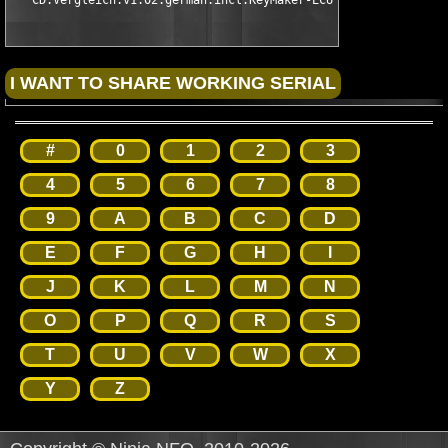
   CD.Vergleich.v1.02.german.incl.KeyMaker-ECU
#
0
1
2
3
4
5
6
7
8
9
A
B
C
D
E
F
G
H
I
J
K
L
M
N
O
P
Q
R
S
T
U
V
W
X
Y
Z