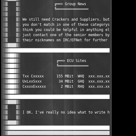
░▒    ▒░                ╔══> Group News                 ░▒▓██▓▒
░▒    ▒░                ╚═══════════════                ░▒▓██▓▒
░▒    ▒░                                                ░▒▓██▓▒
░▒    ▒░ We still need Crackers and Suppliers, but if   ░▒▓██▓▒
░▒    ▒░ you don't match in one of these categorys and  ░▒▓██▓▒
░▒    ▒░ think you could be helpful in anything else,   ░▒▓██▓▒
░▒    ▒░ just contact one of the senior members by      ░▒▓██▓▒
░▒    ▒░ their nicknames on IRC/EFNet for further iNFO. ░▒▓██▓▒
░▒▓▓▓▓▒░                                                ░▒▓██▓▒
░▒▓██████████████████████████████████████████████████████████▓▒
░▒▓██▓▒░                                                ░▒▓▓▓▓▒
░▒▓██▓▒░                 ╔══> ECU Sites                 ░▒    ▒
░▒▓██▓▒░                 ╚══════════════                ░▒    ▒
░▒▓██▓▒░                                                ░▒    ▒
░▒▓██▓▒░ Txx Cxxxxx      155 MBit  WHQ  xxx.xxx.xxx.xxx ░▒    ▒
░▒▓██▓▒░ UxLxxSxxx        34 MBit  GHQ  xxx.xxx.xxx.xxx ░▒    ▒
░▒▓██▓▒░ CxxxxExxxxx       2 MBit  RHQ  xxx.xxx.xxx.xxx ░▒    ▒
░▒▓██▓▒░                                                ░▒▓▓▓▓▒
░▒▓██████████████████████████████████████████████████████████▓▒
░▒▓▓▓▓▒░                                                ░▒▓██▓▒
░▒    ▒░                                                ░▒▓██▓▒
░▒    ▒░ [ OK, I've really no idea what to write here ] ░▒▓██▓▒
░▒    ▒░                                                ░▒▓██▓▒
░▒▓▓▓▓▒░                                                ░▒▓██▓▒
░▒▓██████████████████████████████████████████████████████████▓▒
░▒▓▓▓▓▓▓▓▓▓▓▓▓▓▓▓▓▓▓▓▓▓▓▓▓▓▓▓▓▓▓▓▓▓▓▓▓▓▓▓▓▓▓▓▓▓▓▓▓▓▓▓▓▓▓▓▓▓▓▓▓▒