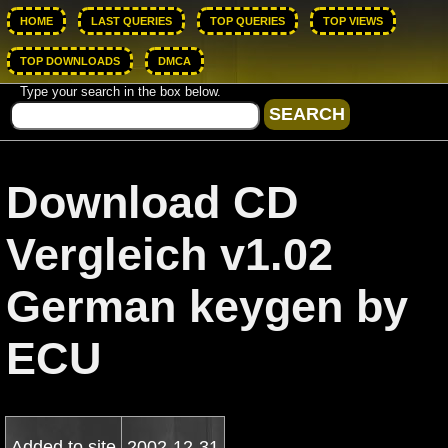
HOME
LAST QUERIES
TOP QUERIES
TOP VIEWS
TOP DOWNLOADS
DMCA
Type your search in the box below.
Download CD
Vergleich v1.02
German keygen by
ECU
Added to site
2002-12-31