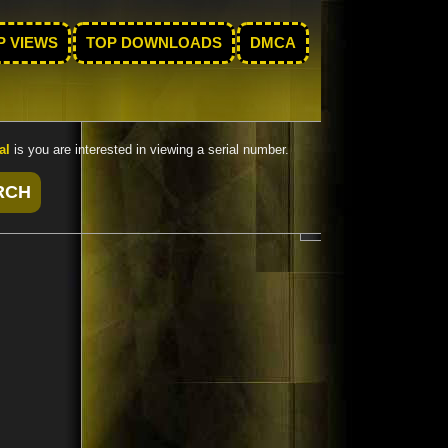
P VIEWS
TOP DOWNLOADS
DMCA
al
is you are interested in viewing a serial number.