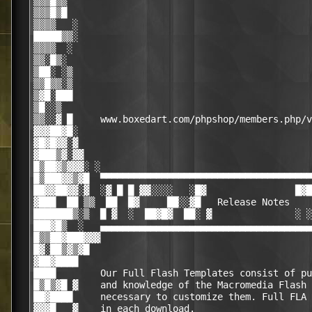
▒▒▒█▒▒                                            
▒▒▒█▒█                                            
▒▒▒▒   ░                                          
█████▒▒░                                          
▒▒▒▒  ░                                           
▒▒░█▒░                                            
▒██░ ░▒                                           
▒▒█▒▒░▒                                           
▒▓█░███                                           
▒█░░▒                                             
▒▒░░▓ █     www.boxedart.com/phpshop/members.php/v
▓▓▓██▓█░                                          
▓█▓█▓▓░▓                                          
▓███▒▓░▓▓                                         
█▒██▓▒▓▓▓░ ░                                      
█▒███▓▓▒▓█  ▀▀▀▀▀▀▀▀▀▀▀▀▀▀▀▀▀▀▀▀▀▀▀▀▀▀▀▀▀▀▀▀▀▀▀▀▀▀
██▓▓██▓▓░▓  ░▓ █ █ ▓▓░░░░   ░█▓                █▓█
▓███  ██ ▒▒  ██  █▓     ██░░▓█   Release Notes    
███████▒░▒  █ ▓  ░  ██▓█▓  ██░ ▓               ░ ░
███▓█▒  ░   ▄▄▄▄▄▄▄▄▄▄▄▄▄▄▄▄▄▄▄▄▄▄▄▄▄▄▄▄▄▄▄▄▄▄▄▄▄▄
█▒▒██▓███▓▓▓                                      
█▓░██▒▓▒▓█                                        
▓██▓████                                          
████        Our Full Flash Templates consist of pu
█▒█▒▓█ ▓    and knowledge of the Macromedia Flash 
██▓████     necessary to customize them. Full FLA 
▓▓▓█   ▓    in each download.                     