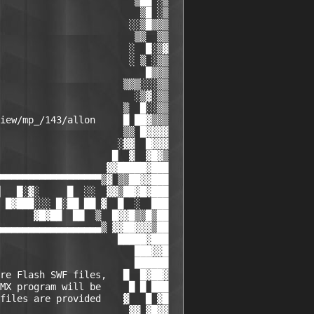
                        ▒██ ░▒

                         ▒█ ░▒

                       ░░▒█▒▒▒

                        ▒▒  ▒▒

                       ░  █░▒▓

                       ░ ▒ ░▒▒

                          █▒▒▒

                      ▒▒▒░░░▒▒

                        ░▒▓░▒▒

                      ▒  █░░▒▒

iew/mp_/143/allon     █ ██▓▒▒▒

                      ▒▒ █▓▓▓▓

                     ░▓▓  █▓▓▓

                    █  ▓  ▓█▓▒

                   ▓▓█████▓███

▀▀▀▀▀▀▀▀▀▀▀▀▀▀▀▀▀▀▒▓ ▒▒██▓▓███

   █░▓░     █  ░░  ▓▓▒██▓█▓███

 █▓███░░░ █░██ ██ ▓  █  ░  ███

      ▓█▓██  ██  ▒  █▓▓█▒▒█▒██

▄▄▄▄▄▄▄▄▄▄▄▄▄▄▄▄▄▄▒ ▓▓██▓▓▓▒██

                     █████▓███

                        ███▓▓█

                        ██████

re Flash SWF files,   █  █▓██▓

MX program will be     █ █ ███

files are provided    ▓   █ ▓█

                       ▓▓ ▓█▓▓
