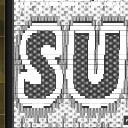
▓█▓█▓██▓▓▓▓▓█▓█▓███▓▓█████▓█▓▓▓▓▓▓████▓▓▓██▓▓█▓█▓▓
▓█▓▓▓█▓▓▒▓▓█▓▓▓▓▒▓▓▓▓▓▓▓▓▒▓█▓▓▓▒▓▓█▓▓▓▓▒▓▓▓▓██▓▓▓▓
▓▓▓▒▓▓▓▓▓▓▓▓▓▓▓▓▓▓▓▓▓▓▒▓▓▓▓▓▓▓▓▓▓▓▓▓▓▓▓▓▓▓▓▓▓▓▓▓▓▓
▓▒▓▓▓▓▓▒▒▒▒▒▒▒▒▒▒▒▒▒▓▓▓▓▓▒▒▒▒▒▒▒▒▒▒▓▓▓▒▒▒▒▒▒▒▒▒▒▒▓
▓▓▓▓▓▒▒▒▄▄▄▄▄▄▄▄▄▄▄▒▒▓▓▓▒▒▄▄▄▄▄▄▄▄▒▒▓▒▒▄▄▄▄▄▄▄▄▄▒▒
▓▓▓▒▒▒▄█████████████▌▒▓▒▐██████████▒▓▒███████████▒
▓▓▒▒▄███▀▀░░░░░░░▀███▒▒▒██▌▀▀▀▀▀▀██▌▒▐██▀▀▀▀▀▀▐██▒
▓▒▒▐██▀░░░░░░░░░░░▐██▒▒▒██▌░░░░░░██▌▒▐██░░░░░░▐██▒
▓▒▒██▌░░░░░░░░░░░░▐██▒▒▒██▌░░░░░▐██▌▒▐██░░░░░░▐██▒
▒▒▐██▌░░░░░░▄███▄▄▐██▒▒▐██▌░░░░░▐██▌▒███░░░░░░▐██▒
▒▒▐██▌░░░░░░█████████▒▒▐██▌░░░░░▐██▒▒███░░░░░░███▒
▒▒ ███░░░░░░░▀████▀▀▒▒▒▐██░░░░░░▐██▒▒██▌░░░░░░███▒
▒▒▒▐███░░░░░░░░████_▒▒▒▐██░░░░░░▐██▒▒██▌░░░░░░██▌▒
▒▒▒▒ ███▄░░░░░░░▀███▒▒▒▐██░░░░░░▐██▒▒██▌░░░░░░██▌▒
▒▒▒▄▄▄████▄░░░░░░░███▒▒███░░░░░░▐██▒▐██▌░░░░░░██▌▒
▒▒██████████░░░░░░▐██▌▒███░░░░░░▐██████░░░░░░░██▌▒
▒▒██▌▀▀█████░░░░░░▐██▌▒▐██░░░░░░░▀███▀░░░░░░░▐██▒▒
▒▒██▌░░░░░░░░░░░░░▐██▒▒▐██▌░░░░░░░░░░░░░░░░░░███▒▒
▒▒██▌░░░░░░░░░░░░▄██▌▒▒▒███▄░░░░░░░░░░░░░░░▄███▒▒▒
▒▒███▄░░░░░░░░▄▄███▀░▒▓▒▒▀███▄▄░░░░░░░░░▄▄████▒▒▓▒
▓▒▐██████████████▀░▒▒▒▓▓▒▒▒▀████████████████▀▒▒▓▓▒
▓▒▒▒▀▀▀▀█████▀▀▀░▒▒▒▓▓▓▓▓▒▒▒▒▒▀▀▀█████▀▀▀▒▒▒▒▒▓▓▓▒
▓▓▒▒▒▒▒▒▒▒▒▒▒▒▒▒▒▒▓▓▓▓▓▓▓▓▓▒▒▒▒▒▒▒▒▒▒▒▒▒▒▒▒▒▒▓▓▓▓▓
▓▓▓▓▓▒▒▒▒▒▒▒▒▒▒▓▓▓▓▓▓▓▒▓▓▓▓▓▓▒▒▓▒▒▒▒▓▒▒▒▓▓▒▓▓▓▓▓▀▀
▓▓▓▒▒▓▓▓▓▒▒▓▓▓▒▓▓▓▓▓▓▒▒▓▓▓▒▒▓▓▓▓▒▓▓▓▓▒▓▓▓▓▓▓▓▓▓▓ P
▓▓▓▒▓▒▓▒▓▓▓▓▓▓▓▒▒▓▒▒▓▒▓▓▓▓▒▓▒▓▒▓▓▓▓▓▒▓▒▒▓▒▓▓▓▓▓▒▄▄