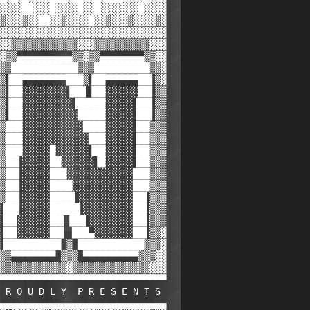
▓▓▓▓██▓▓▓█▓▓▓▓█▓▓█▓▓▓▓▓▓▓█▓▓▓▓

▒▓▓▓▒▓▓██▓▓▒▓▓▓▓█▓▓▒▓▓▓▒▓▓▓▓▒▓

▓▓▓▓▓▓▓▓▓▓▓▓▓▓▓▓▓▓▓▓▓▓▓▓▓▓▓▓▓▓

▓▓▒▒▒▒▒▒▒▒▒▒▒▒▓▓▓▒▒▒▒▒▒▒▒▒▒▓▓▓

▓▒▒▄▄▄▄▄▄▄▄▄▄▒▒▓▒▒▄▄▄▄▄▄▄▄▒▒▓▓

▒▒████████████▒▒▒██████████▒▒▓

▒▐██▀▀▀▀▀▀▀▀███▒▐██▀▀▀▀▀▀██▌▒▓

▒▐██░░░░░░░░▐██▌▐██░░░░░░██▌▒▒

▒▐██░░░░░░░░░▐█████░░░░░▐██▌▒▒

▒▐██░░░░░░░░░░█████░░░░░▐██▌▒▒

▒███░░░░░░░░░░░████░░░░░▐██▒▒▒

▒███░░░░░░░░░░░░███░░░░░▐██▒▒▒

▒███░░░░░█░░░░░░▐██░░░░░▐██▒▒▒

▒██▌░░░░░██░░░░░░▐█░░░░░▐██▒▒▒

▒██▌░░░░░███░░░░░░░░░░░░███▒▒▒

▒██▌░░░░░████░░░░░░░░░░░███▒▒▒

▒██▌░░░░░████▌░░░░░░░░░░██▌▒▒▒

▐██▌░░░░░█████▌░░░░░░░░░██▌▒▒▒

▐██░░░░░░██▌▐██▌░░░░░░░░██▌▒▒▒

▐██░░░░░░██▌ ███▄░░░░░░░██▌▒▒▓

▐██████████ ▒ ████████████▒▒▒▓

▒▒▀▀▀▀▀▀▀▀ ▒▒▒ ▀▀▀▀▀▀▀▀▀▀▒▒▒▓▓

▒▒▒▒▒▒▒▒▒▒▒▒▓▒▒▒▒▒▒▒▒▒▒▒▒▒▒▓▓▓

▀▀▀▀▀▀▀▀▀▀▀▀▀▀▀▀▀▀▀▀▀▀▀▀▀▀▀▀▀▀

 R O U D L Y  P R E S E N T S 

▄▄▄▄▄▄▄▄▄▄▄▄▄▄▄▄▄▄▄▄▄▄▄▄▄▄▄▄▄▄
