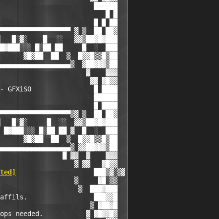
                        ██████

                           █ █

                        █ █ ██

▀▀▀▀▀▀▀▀▀▀▀▀▀▀▀▀▀▀ ▓ ▒  ██ ██▓

   █░▓░    █  ░░   ▓▓▒██▓█▓███

█▓███░░░ █░██ ██     █  ░  ███

      ▓█▓██  ██  ▒  █▓▓█▒▒█▒██

▄▄▄▄▄▄▄▄▄▄▄▄▄▄▄▄▄▄▒  ▓██▓▓▓▒██

                      ▓    ▓▓▓

                       ▓▓ ▓█▓▓

- GFXiSO                █ ████

                        ██████

                        █ ████

▀▀▀▀▀▀▀▀▀▀▀▀▀▀▀▀▀▀▒▓ ▒  ██ ██▓

   █░▓░     █  ░░  ▓▓▒██▓█▓███

 █▓███░░░ █░██ ██ ▓  █  ░  ███

      ▓█▓██  ██  ▒  █▓▓█▒▒█▒██

▄▄▄▄▄▄▄▄▄▄▄▄▄▄▄▄▄▄▒ ▓▓██▓▓▓▒██

                █ ▓▓  ▓    ▓▓▓

                   ▓ ▓▓   ▓█▓▓

ted]
                    ███▒▓░▒▓

                   ▒     ▓█░▒▒

                    ▒  ███▓███

affils.                 ███▓▓█

                       ▒ ▓██▓█

ops needed.           ▓ ▓█▓▓█▓
