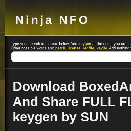
Ninja NFO
Type your search in the box below. Add
keygen
at the end if you are lo
Other possible words are:
patch
,
license
,
regfile
,
keyile
. Add nothing 
Download BoxedAr
And Share FULL F
keygen by SUN