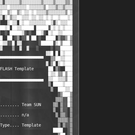
▓░▓▓▓▓▓▓▒▓▓▓▓▓▓▓▓▒▓▓▓▓▒▓▓▓▓▒▒▓

▓▓▓█▓▓▓▓▓▓▓█▓▓▓▓▓▓▒█▓▓▓▒▓▓▒▓▓▓

▓██▒▓██▒▓█▓▓█▓█▓▓▓▓▒▓▓▓▓▓▓▓▒█▓

▓ ▓█▒▓▓██▓▓▓█▓▓█▓▓█▓█▓██▓███▓█

   ▓█▓▓ █▓██▓▓▓▓▓▓▓██▓░▓█▓▓▓██

██▓█ ██▓▓█████ █████░█▓█▓█▓███

  ░ █████▓░ ░  ██▓░ █▓██▓▓████

█  ██ ░▒ ░░█ ██ ░  ████ ▒░░▒█▒

█▓▓░░█ ▓▓       ░█████░▓█▒███▒

▓    ▒  ▓  ▓   ░     ░ ░░█████

                   ▓▓█ █ █▓███

▀▀▀▀▀▀▀▀▀▀▀▀▀▀▀▀▀▀   ▒▒██▓▓███

                   ▓ ▒█ ▓█▓███

FLASH Template      ██ ▒░  ███

                    █▓▓█▒▒█▒██

▄▄▄▄▄▄▄▄▄▄▄▄▄▄▄▄▄▄  ▓▓██▓▓▓▒██

                    ▒ ████▓███

                     ▒  ███▓▓█

                        ░▒███▒

                       ▒▒▒░░█▒

........ Team SUN     ▒▒ ▒░░█▒

                      ▒  ▒░░ ▒

........ n/a           ▒ ▒▒░ ▒

                        ▒▒▒▒░▒

Type.... Template       ▒ ▒░░▒

                      ████  ░▒
