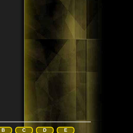
B
C
D
E