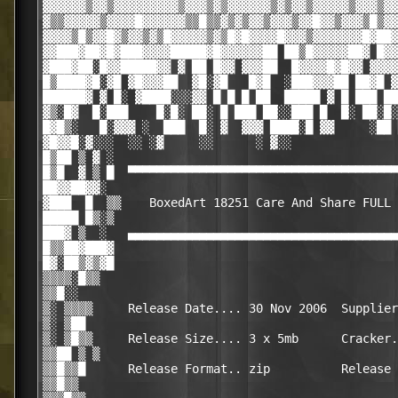
▓▓▓▓▓▓▒▓▓▒▓▓▓▓▓▓▓▓▓▒▓▓▓▒▓▒▓▓▓▓▓▓▒▓▒▓▓▒▓▓▓▓▓▒▓▓▓▒▓▓
▓▒▒▓▓▓▓▓▒▓▓▓▓█▓▓▓▓▓▓▒▒█▒▒▓▒▓▒▓▓▒▓▓▓▒▓▓█▓▓▒▓▓▓▒█▒▓▓
▓▓▓▓▒█▒▓▓█▓▒▓▓▒▓▒█▓▓▓▓▓▒▓▒█▓█▓▓▓▓█▓▓▓▒▓▓▓▓▓▓▓█▓██▓
▓▓███▓██▓█▓███▓▓▓▓█████▓█▓▓▓▓▓▓██ ██▒█▓▓▓▓▓██▓ █▓▓
▓███▓██░█▓▓█████▓▓ ▓ ██ █▓▓ ▓▓▓██  █▓▓▓▓█▓█▓▓ ▓▓▓▓
█▒████▓█░▓█ ▓█▓▓▓██  ▓█░▓█   █▓█  ░███▓▓▓██ ██▓█ ▓
██████▓ ▓ █░ ▓████░░░▓▓ █ █ █ ██  █████ ▓ █ ███ ██
▓▒░█▓  █░███    █░█░ ██░ █ ███ ██░░███ █  █░ ██░█░
█▓█▒░   █░▓▓▓ ░  ███  █░ ▓  ▓▓▓ ████░█ ▓▓     ░██ 
▓█▓▓█░▓░░░  ░░ ░▓     ░░      ░ ▓░░               
█▒██ ▒ ▓ ░                                        
█▒█  ▓ ▒ █  ▀▀▀▀▀▀▀▀▀▀▀▀▀▀▀▀▀▀▀▀▀▀▀▀▀▀▀▀▀▀▀▀▀▀▀▀▀▀
██▓▓██▓▓░                                         
▓███  █  ▒▒    BoxedArt 18251 Care And Share FULL 
█████ █▒░▒                                        
███▓ ▒  ░   ▄▄▄▄▄▄▄▄▄▄▄▄▄▄▄▄▄▄▄▄▄▄▄▄▄▄▄▄▄▄▄▄▄▄▄▄▄▄
█▒▒██▓███▓                                        
█▓░██▒▓▒▓█                                        
▒▒▒▒░█▒▒                                          
▒▒█░░                                             
▒░ ▒▒▒▒     Release Date.... 30 Nov 2006  Supplier
▒░ ▒██                                            
▒░ ▒█▒▒     Release Size.... 3 x 5mb      Cracker.
▒▒██ ▒ ▒                                          
▒▒█▒▒█      Release Format.. zip          Release 
▒▒█▒▒                                             