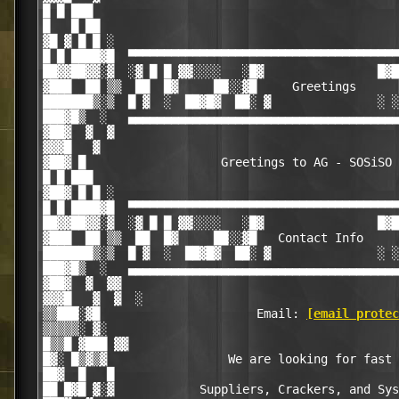
█ █ ███                                           
█   █ ██                                          
▓█ ▓ █ █ ░                                        
█ █ ████▓█  ▀▀▀▀▀▀▀▀▀▀▀▀▀▀▀▀▀▀▀▀▀▀▀▀▀▀▀▀▀▀▀▀▀▀▀▀▀▀
██▓▓██▓▓░▓  ░▓ █ █ ▓▓░░░░   ░█▓                █▓█
▓███  ██ ▒▒  ██  █▓     ██░░▓█     Greetings      
███████▒░▒  █ ▓  ░  ██▓█▓  ██░ ▓               ░ ░
███▓█▒  ░   ▄▄▄▄▄▄▄▄▄▄▄▄▄▄▄▄▄▄▄▄▄▄▄▄▄▄▄▄▄▄▄▄▄▄▄▄▄▄
▓██▓  ▓  ▓                                        
▓▓▓█   ▓                                          
▓██▓ █                   Greetings to AG - SOSiSO 
█ █ ███                                           
▓██▓ █ █ ░                                        
█ █ ████▓█  ▀▀▀▀▀▀▀▀▀▀▀▀▀▀▀▀▀▀▀▀▀▀▀▀▀▀▀▀▀▀▀▀▀▀▀▀▀▀
██▓▓██▓▓░▓  ░▓ █ █ ▓▓░░░░   ░█▓                █▓█
▓███  ██ ▒▒  ██  █▓     ██░░▓█   Contact Info     
███████▒░▒  █ ▓  ░  ██▓█▓  ██░ ▓               ░ ░
███▓█▒  ░   ▄▄▄▄▄▄▄▄▄▄▄▄▄▄▄▄▄▄▄▄▄▄▄▄▄▄▄▄▄▄▄▄▄▄▄▄▄▄
▓██▓  ▓  ▓▓                                       
▓▓▓█   ▓  ▓  ░                                    
▒▒███░▓█                      Email: 
[email protec
▒▒▒▒▒░ ▓░                                         
█▒▒█ ▓███ ▓▓                                      
█▓░ █▒▓▒▓                 We are looking for fast 
██▓  █   █                                        
██ █▓█ ▓░▓            Suppliers, Crackers, and Sys