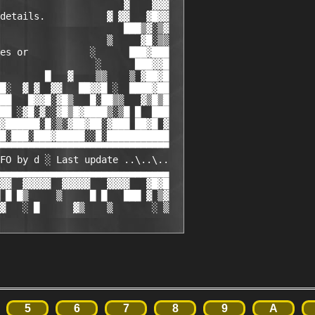
                      ▓    ▓▓▓

details.           ▓ ▓▓   ▓█▓▓

                      ███▒▓░▒▓

                   ▒     ▓█░▒▒

es or           ░      ███▓███

                 ░      ███▓▓█

        █   ▓    ▒▒    ▒ ▓██▓█

█░  ▓ ▓  ▓▓   ██▓▓█ ░  ████▓██

██   █▓▓█░▓█▒   █░██▒▒   ▓▒█▒█

██ ░▓█░▓░░▓█▒█▓████▒░▒█ █  ███

▓██████░█░▒░▓██▓██░▓███ ██▓█ ▓

█░███░███▓█████░░█░███████████

▀▀▀▀▀▀▀▀▀▀▀▀▀▀▀▀▀▀▀▀▀▀▀▀▀▀▀▀▀▀

FO by d ░ Last update ..\..\..

▄▄▄▄▄▄▄▄▄▄▄▄▄▄▄▄▄▄▄▄▄▄▄▄▄▄▄▄▄▄

▓▓  ▓▓▓▓▓  ▓▓▓▓▓   ▓▓▓▓   ▓█▓█

 █ █▒     ▒     █ █   ███ ▓ ▒▓

▓   ░ █      ▓▒    ▒       ░ ▒
5
6
7
8
9
A