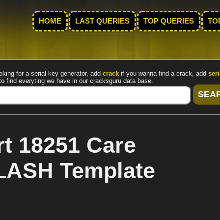
HOME
LAST QUERIES
TOP QUERIES
TO
oking for a serial key generator, add
crack
if you wanna find a crack, add
seri
to find everyting we have in our cracksguru data base.
t 18251 Care
LASH Template