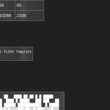
66
65
10286
2338
L FLASH Template
  ██   ████ ██ ██ █ █ █████   

█  ████ █ █████   ███ ███   ██

█ ██████ ████████████  █ █████

█▓█▓█▓▓▓▓███▓██▓▓█▓███▓▓▓▓█▓▓▓
