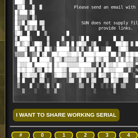
███▓  ▓                                           
 ▓▓█   ▓  ▓             Please send an email with 
█▒███░▓█                                          
█▒▒▒▒░ ▓░                                         
█▒▒█ ▓███ ▓▓               SUN does not supply fil
█▓░ █▒▓▒▓  ▓                      provide links.  
▓█▓  █   █  ▒        █                            
▓ ████░      ▓     ▓   ░  ░█ █    █     █  ▓      
▓█▒▓█▓ ░██▓  ▓   █ ░░█ █ ▓█▓▓  ▒▓    ░   ██▓█▓ ▓ █
 ███▓ ██░█▓ ██▒ ░█████░▒░█░▓ ░▓░██ ░░██   ▓██▓    
▒▒▒▒█ ░▒▒█ ▓█░░██▓███▓▓██▓█░████▓█████░██░▓░░█▓█▓█
 █████░██ ████▒░██▓░▓▓▓▓▓▒██░███▒█▓▒██░░░█▒█▒█▓█░▒
 █▓▓▓██░█████▓█░█▓███▓▓▓▓▓█████░░▓ ▓░█▓▓█▓███▓▓▓░▀
 █▓█▓██▓░▓▓ █▓█░███▓▓░████▓█▓▓▓▓▓ █░██▓▓▓███░░▓░ N
 █ ▓▓█▓▓▓ ▓█░  ░▓██▓▓░▓░░▓▓█▓░░▓░ █▓▓░░█▓█▓▓██  ░▄
 ▓ █   ▓  ▓▓ ░ ░░    ░▓▓  ▓  ▓ ▓▓   ▓▓ █▓▓  ▓▓   ░
 ▒    ▓  ░  ░▓ ░ █░       ▒▒   ▓   ░ ░ ░▓  ▒▒    █
   ▒    ░    ░  ▒               ░       ▒         
#
0
1
2
3
4