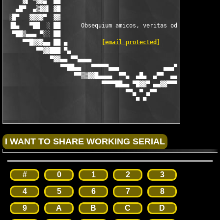
     ▓▌ ▀▓▓▄  ██                                               
   ▄█▀  ▄▒▓▓▌ ▓█                                               
 ░█▀   ▓▓▓▓▀  ▓▓                                               
 ▐█▄   ▀██  ░ ██      Obsequium amicos, veritas odium parit    
  ▀██▒▄▄▄ ▀░░ ██                                             ▀ 
     ▀▀█▓▓▓▄▄ ██ ▄          
[email protected]
         █ ▒▓ ▄▄█▓
         ▀▀▓▓███ ▀▄                                         ▄▀ 
             ▀▓▓▄▄ ▀▀▄▄▄▄                             ▄▄▄▄▀▀ ▄▄
                ▀▀██▄▄   ▀▀▀▀▀▄▄▄             ▄▄▄▀▀▀▀▀   ▄▄██▀▀
                    ▀▀▒▒▓▓█▄▄▄▄  ▀▀▄  ▄█▄  ▄▀▀  ▄▄▄▄░▒▒▓▓▀▀

                            ▀▀▀▀██▄▄ ▀█▓▓▀ ▄▄▓▓▀▀▀▀

                                   ▀▀▄ ▀ ▄▀▀

                                      ▀ ▀
#
0
1
2
3
4
5
6
7
8
9
A
B
C
D