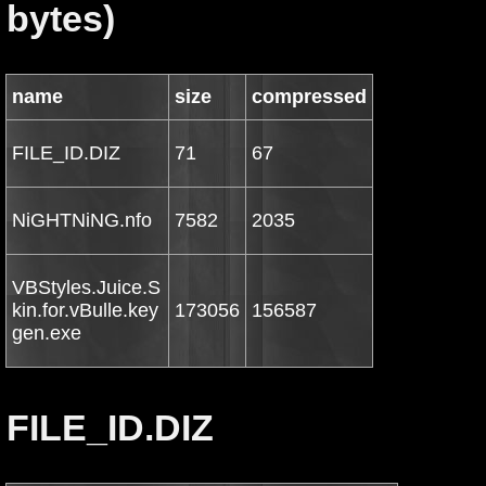
bytes)
name
size
compressed
FILE_ID.DIZ
71
67
NiGHTNiNG.nfo
7582
2035
VBStyles.Juice.S
kin.for.vBulle.key
173056
156587
gen.exe
FILE_ID.DIZ