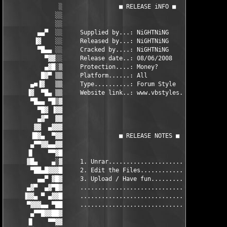
               ░                ■ RELEASE iNFO ■               
              ░░                                               
              ░░                                               
         ▄▄▀  ░░     Supplied by...: NiGHTNiNG                 
        ▐▓    ░░     Released by...: NiGHTNiNG                 
         ▀█▄▄ ░░     Cracked by....: NiGHTNiNG                 
           ▀▓▓░░     Release date..: 08/06/2008                
           ▄▓█░▒     Protection....: Money?                    
          █▓▀ ▒▒     Platform......: All                       
       ▄■▐▓   ▒▒     Type..........: Forum Style               
      ▐▓  ▀█▄ ▒▒     Website link..: www.vbstyles.com          
       ▀█▄▄ ▀█▒▓                                               
         ▀█▓ ▐▓▓                                               
         ▄▓▀  ▓▓                                               
        ▓▓  ▄▓▓▓                                               
       ▐█▓▄  ▀▓▓                ■ RELEASE NOTES ■              
       ▄▀▀▓▓▄▄▓▓                                               
      ▐▌    ▀▀▓█                                               
      ▓█▄    ▄░▓     1. Unrar.............................     
       ▀██▄█▓▓▓█     2. Edit the Files....................     
         ▄▄▀ ▓█▓     3. Upload / Have fun.................     
      ▄▓▀  ▄▓▀█▓     .....................................     
     ▐▓▓▄ ▀ ▄▓▓█     .....................................     
      ▀▓▓▓▄▄ ▀██     .....................................     
       ▄▀▀█▓▓██▓                                               
      ▐▌    ▀▀▓▓                                               