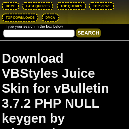
HOME
LAST QUERIES
TOP QUERIES
TOP VIEWS
TOP DOWNLOADS
DMCA
Type your search in the box below.
Download
VBStyles Juice
Skin for vBulletin
3.7.2 PHP NULL
keygen by