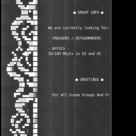
      ▓▓▄   ▄▄█▓                                               
       ▀▓▓▄█▓▓▓░                                               
        ▐▓▓▌▀ █▓                 ■ GROUP iNFO ■                
      ▄▄▓▓▓▓▄ ██                                               
    ▄█▓▓▀░ ▀▀█▓█                                               
   ▐▓▓▀  ▄▄▀  ░▓     We are currently looking for:             
    ▓▓▄ ▐▓  ▄▀▓█                                               
     ▀▓▄ ▀█▄▄ ██     - CRACKERS / KEYGENMAKERS                 
       ▓▌  ▀▓▓██                                               
      ▄▀▄  ▄▓█▓▓     - AFFILS -                                
    ▀▄   ■█▓▀ ██     10/100 Mbit+ in EU and US                 
    ▄▓▌▄▀ ▐▌  ██                                               
  ▄▓▓▀▐▓▄  ▀▄ ██                                               
 ▐█▓░  ▀▓▓▄▄  █▓                                               
  ▀█▓▓▄▄  ▀▀███▓                                               
     ▀▀▓▓▌ ▄  ▓▓                  ■ GREETiNGS ■                
       ▐▓█ ▀██▓▓                                               
      ▄▓▓▌    ▓▒                                               
     █▀▀ ▄▄▄▓▓▒░       For All Scene Groups And Friends        
      ▄▓▓▓▓█▀▀░█                                               
     ▐▓▓▓▀░   ██                                               
      ▀▓▓▄ ░  ██                                               
    ▄▄▀ ▀▀▓▄  █▓                                               
   ▐▓ ▄▄▀  ▓▌ ▓▒                                               
    ▀▐▓  ▄▀▀  ▓█                                               
   ▀▄▄▀▓▄▄ ░  ██                                               