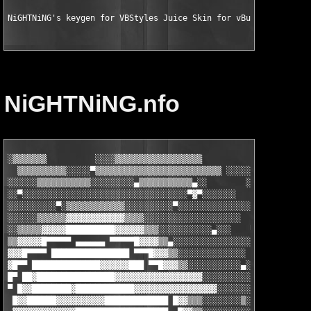
NiGHTNiNG's keygen for VBStyles Juice Skin for vBulletin 3.7.2
NiGHTNiNG.nfo
░▒▒▒▒▒▒▒          ░░░░▒▒▒▒▒▒▒▒▒▒▒▒▒▒▒▒▒▒          ░░░░ ▄█▀▀▀█▄ 
  ▒▒▒▒▒▒▒▒▒▒░░░░░▀▒▒▒▒▒▒▒▒▒▒▒▒▒▒▒▒▒▒▒▒▒▒▒▒▒▒ ░░░░░░░░ ▀ ░░   ▄█
░░░░░░▒▒▒▒▒▒▒▒▒▒▒░░░░░░░░░▄▒▒▒▒▒▒▒▒▒▒▒▄░░        ░░░░░░  ▄▄█▀▀ 
░░▀░░░░░░░░░░░░░░░░░░░░░░░░░░░░░░░░░░▀▓▀░░░░░░░         █▀ ▄▄▓▒
░░░░░░░░░░▀░▒▒▒▒▒▒▒▒▒▒▒▒░░░░░░░░░░▀░░░░░░░░░░░░░░░░░   ▐▌▐▓▓▓▓▒
░░░░░░▒▒▒▒▒▒▓▓▓▓▓▓▓▓▓▓▓▓▒▒▒▒░░░░░░░░░░░░░░░░░░░░       █ ▓▓▓▒▒▒
░░▒▒▒▒▒▓▓▓▓▓██████████▓▓▓▓▓▓▒▒▒░░░░░░░░░░░▄░░░    ▀   ▐▌▐▓▓▒▒▒▀
▒▒▓▓▓▓▓█▀▀▀▀▀ ▄▄▄▄▄▄ ▀▀▀▀▀█▓▓▓▓▒▒▄░░░░░░░░░░░░░░░░░   █ █▀▀ ▄▄▄
▓▓▓█▀▀▀▀ ████████████████ ▀▀▀█▓▓▓▒▒░░░░░░░░░░░░░░     ▀▄▄ ▀▓▌ ▌
▓█▀▀ ██████████████▓▓▓▓▓▓███ ▀▀█▓▓▓▒▒░░░░░░░░░░░▄░░     ▀█▄ █▀▐
█▀ ██▓████████████████▓▓▓▓▓▓▓▓▓▓▓▓▓▓▓▓▓▓░░░░░░░░░░░░░     █▄ ██
▀ █▓▓████████▓████████████▓▓▓▓▓▓▓▓▓▓▓▓▓▓▓▓▓░░░░░░░░░░░     █ ▐█
 █▓▓██████▓▓▓▓▓▓▓▓▓▓█████████████ █▓▓▒▒▒░░░░░░░░▒░░░▄      ▐▌ █