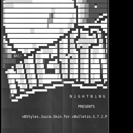
▄▓▓▓▓▓▓▓▓▓▓▓▓▓███████████████████▄ █▓▓▒▒░░░░░░░░░░░░░░░░   ▄█ ▀
▓▓▓▓▓█████████████████████████████ ▀█▓▓▒▒░░░▄░░░░░░░░░▄▄▀▀▀ ▄▄▓
▓██████████████████████▓▓██████████ █▓▓▒▒░░░░░░░░░▄▄▀▀ ▄▄█▓▓▓▀▀
▓█████████████████████▒░▓████████▓█ █▓▓▒▒░░░░░▄▄▀▀ ▄▄██▓▓▓▀    
▓████████████████████▒▒▒████████▓▓█ █▓▒▒░░░░▄▀ ▄▄███▓▓▓▓▒     ▒
▀████████████████████▒█████████▓▓█  ▀▀▀██▀▀▀▀▀▀████▓▓▓▓▒▌     ▐
 ████████████▓▓████████████▓▓██▀ ▄▄█ █▄▄▄ █▀▀▓▄ ▀███▓▓▓▓▒      
▄ █████████████████████████▀▀ ▄ ▓▓█▀ ▓▓▓█▄▄▓▌▐▓░ ▄▄ ▀▀█▓▓▒▄    
▓▄ █████████████████████▀▀ ▄▓██ ▓▓ ▄▓▓▓▓▓▓▓▓█ ▓▓ ▐▓██▄ ▀▀█▓▓▒▄▄
▒▓▄▄ █████████▓▓█▀▀▀▀ ▄▄▄▓ ▓▓██ ▓▓▌▐▓▀▓▓▓▀ ▄▄▄█▓░▐▓█▓▌▐▓▄▄ ▀▀█▓
░▒▓▓▄▄ ▀▀█▓▓█▀▀ ▄▄█▓▓▓▓▓██ ▓▓██ ▓▓█▄ ▓▓▓█ █▓▓▓██▓▐▓█▓▌▐▓▓███ ▄▄
░░▒▒ Bhl! ▀ ▄▄▌▐▓▓████ █▀▀ ▓▓▓▄▓▀▓▓█ ▓▓▓█ █▓▓███▓░▓█▓▌▐▓▓██ ▄▓▓
░░░░░░  ▄ ▓▓██▌▐▓▓█░  ▄▄▄█ ▀▓▓█ ▓▓▓█ ▓▓██ █▓██░██▓▓█▓░▐▓▓██ ▓▓█
░   ▄ ▓▓▓▌▐▓▓██ ▓▓█▌ ███▓▓▓ ▓▓█ ▓▓██ ▓▓██ ████▌▒██▓█▓ █▓▓█▌▐▓▓█
 ▄▓██▄▐▓▓█ ▓▓██ ▓▓▓█     █▓ ▓▓█ ▓▓██ ▓▓██ ████▌░██▓█▓ █▓▓▓▌▐▓▓▌
  ▓█████▓▓▌▐▓▓█▌▐▓▓███████▓▌▐▓▓ █▓██ ▓▓▓█ █▓██▌ █████▄ ▓▓▓ ▓▓█▌
  ▐▓█▌▀█▓▓█ ▓▓██ ▓▓████▀▀▀▀▀░▄▄▄▄▄ ▀ ▀▀▓█ ▓▓▀▀▀ ▐▀▀▀▀ ▄▓▓▓ ▓▓█ 
   ▓██ ▀█▓▓▌▐▓▀▀ ▀▀ ▄▄▄▄█▀▀▀▀    ▀▀▀▀█▄▄▄▄▄▄▄▀▀▀▄▄▀▀▀▄▄▄▄▄▄▄ ▀ 
   ▐▓█▌ ▀▀░▄▄▄█▀▀▀▀▀▀                                      ▀▀▀█
   ░▀ ▄▄█▀▀▀                    N i G H T N i N G              
    ▀▀▀                                                        
                                    PRESENTS

         vBStyles.Juice.Skin.for.vBulletin.3.7.2.PHP.NULL-NiGHT
                                                               
                                                               