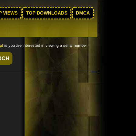
P VIEWS
TOP DOWNLOADS
DMCA
al
is you are interested in viewing a serial number.