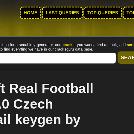
HOME
LAST QUERIES
TOP QUERIES
TO
oking for a serial key generator, add
crack
if you wanna find a crack, add
seri
to find everyting we have in our cracksguru data base.
 Real Football
.0 Czech
il keygen by