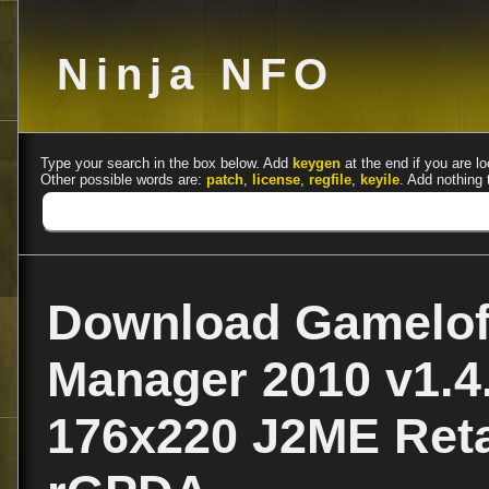
Ninja NFO
Type your search in the box below. Add
keygen
at the end if you are lo
Other possible words are:
patch
,
license
,
regfile
,
keyile
. Add nothing 
Download Gameloft
Manager 2010 v1.4
176x220 J2ME Reta