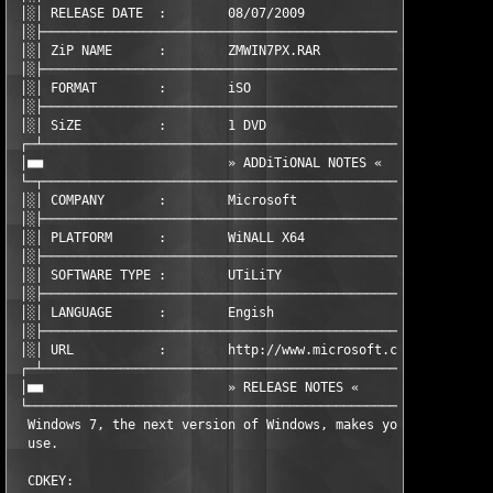
 │░│ RELEASE DATE  :        08/07/2009

 │░├───────────────────────────────────────────────────────────
 │░│ ZiP NAME      :        ZMWIN7PX.RAR

 │░├───────────────────────────────────────────────────────────
 │░│ FORMAT        :        iSO

 │░├───────────────────────────────────────────────────────────
 │░│ SiZE          :        1 DVD

 ┌─┴───────────────────────────────────────────────────────────
 │■■                        » ADDiTiONAL NOTES «               
 └─┬───────────────────────────────────────────────────────────
 │░│ COMPANY       :        Microsoft

 │░├───────────────────────────────────────────────────────────
 │░│ PLATFORM      :        WiNALL X64

 │░├───────────────────────────────────────────────────────────
 │░│ SOFTWARE TYPE :        UTiLiTY

 │░├───────────────────────────────────────────────────────────
 │░│ LANGUAGE      :        Engish

 │░├───────────────────────────────────────────────────────────
 │░│ URL           :        http://www.microsoft.com

 ┌─┴───────────────────────────────────────────────────────────
 │■■                        » RELEASE NOTES «                  
 └─────────────────────────────────────────────────────────────
  Windows 7, the next version of Windows, makes your PC simpler
  use.  

  CDKEY:                                  
