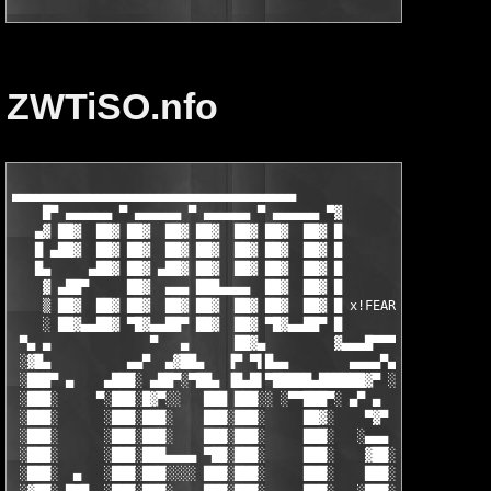
ZWTiSO.nfo
▄▄▄▄▄▄▄▄▄▄▄▄▄▄▄▄▄▄▄▄▄▄▄▄▄▄▄▄▄▄▄▄▄▄▄▄▄

    █▀ ▄▄▄▄▄▄ ▀ ▄▄▄▄▄▄ ▀ ▄▄▄▄▄▄ ▀ ▄▄▄▄▄▄ ▀▓

   ▄▓ ██▓  ██▓ ██▓  ██▓ ██▓  ██▓ ██▓  ██▓ █

   █ ▄██▓  ██▓ ██▓  ██▓ ██▓  ██▓ ██▓  ██▓ █

   █▄     ▄██▓ ██▓ ▄██▓ ██▓  ██▓ ██▓  ██▓ █

    ▓ ▄██▀     ██▓  ▄▄▄ ███▄▄▄▄  ██▓  ██▓ █

    ▒ ██▓  ██▓ ██▓  ██▓ ██▓  ██▓ ██▓  ██▓ █ x!FEAR

    ░ ██▓▄▄██▓ ▀█▓▄▄██▀ ██▓  ██▓ ▀█▓▄▄██▀ █

 ▀▄ ▄             ▀   ▄      ██▓▄         ▓▄▄▄█▀▀▀ ▀

 ░▓█▄          ▄▄▀  ▄▓██▄   ▐▀ ▀▌█▄▄        ▄▄▄▄▀▄

 ░███▀ ▄    ▄███░ ▄██▀░▀██▄ ▐█▄█▌▀█████▄██████▓▀ ░█▄        ░  
 ░███░     ▀░███░█▓▀░░   ███ ███░░ ░▀▀███▀░ ▄▀ ▄  ▐█▓        ▄▓
 ░███░      ░███░███░    ███░███░     ██▓░    ▀▓▀ ░███▄     ░▐█
 ░███░      ░███░███░    ███░███░     ███░   ░▄▄▄  ████▓▄   ░▐█
 ░███░      ░███░███▄▄▄▄ ▀██░███░     ███░    ▓██░ ███░▀██▄ ░▐█
 ░███░  ▄   ░███░███░░░░ ███░███░     ███░    ███░ ███░ ░▀█▓▄▐█