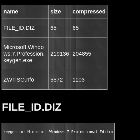
name
size
compressed
FILE_ID.DIZ
65
65
Microsoft.Windo
ws.7.Profession.
219136
204855
keygen.exe
ZWTiSO.nfo
5572
1103
FILE_ID.DIZ
keygen for Microsoft Windows 7 Professional Edition x64 by ZWT