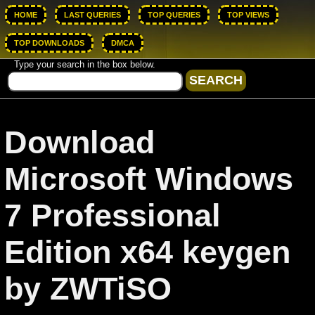
HOME
LAST QUERIES
TOP QUERIES
TOP VIEWS
TOP DOWNLOADS
DMCA
Type your search in the box below.
Download
Microsoft Windows
7 Professional
Edition x64 keygen
by ZWTiSO