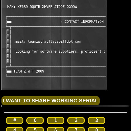
  MAK: XF6B9-DQGTB-XHVPR-JTD9F-QGDDW    

 ┌─────────────────────────────────────────────────────────────
 │■■                        » CONTACT iNFORMATiON «            
 └─┬───────────────────────────────────────────────────────────
 │░│                                                           
 │░│                                                           
 │░│  mail: teamzwt[at]lavabit[dot]com                         
 │░│                                                           
 │░│  Looking for software suppliers, proficient crackers & per
 │░│                                                           
 │░│                                                           
 ┌─┴───────────────────────────────────────────────────────────
 │■■ TEAM Z.W.T 2009                                           
 └────────────────────────────────────────────────────────────
#
0
1
2
3
4
5
6
7
8