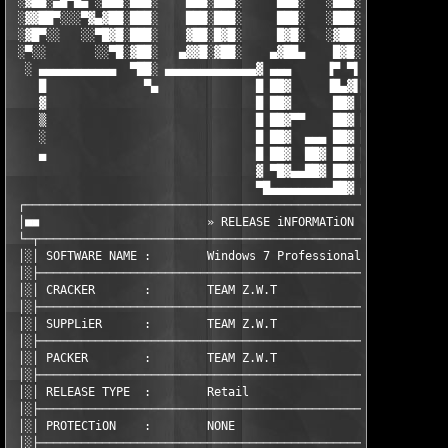
 ░▓██░▄█▀█▄ ░███░███░    ███░███░     ███░   ░███░ ███░  ░ ▀███
 ░▓▓██▀░░░▀▓▄▓██░███░    ███░███░     ███░   ░███░ █▓█░    ░░██
 ░▓█▀░░   ░░▀█▓█░███░    ▓██░█▓█░     █▓█░   ░▓██░ ▓██░     ░▐▓
 ░▀░░       ░░▀█░▓██░   ▄▓▓█░▓██░    ▄▓██▄    █▓█░ █▓█░░    ░▐█
  ░ ▄▄▄▄▄▄▄▄▄▄▄  ▀██░ ▄▄▄▄▄▄▄▄▄▄▄▄▄▓ ▄▄▄     ▐▀ ▀▌ ▄▄▄▄▄ ▄▄▄▄▄ 
    █              ▀▄              █ ██▓     ▐█▄▓▌██▓  ██▓  ██▓
    ▓                              █ ██▓      ██▓ ██▓  ██▓  ██▓
    ▒                              █ ██▓▀▀    ██▓ ██▓  ██▓  ██▓
    ░                              █ ██▓  ▄▄▄ ██▓ ██▓  ██▓  ██▓
    ▄                              █ ██▓  ██▓ ██▓ ██▓  ██▓  ██▓
                                   ▓ ▀█▓▄▄██▓ ██▓ ██▓  ██▓  ███
                                   ▀█▄▄▄▄▄▄▄▄▄██▓ ▄▄▄▄▄▄▄▄▄▄▄▄▄
 ┌─────────────────────────────────────────────────────────────
 │■■                        » RELEASE iNFORMATiON «            
 └─┬───────────────────────────────────────────────────────────
 │░│ SOFTWARE NAME :        Windows 7 Professional

 │░├───────────────────────────────────────────────────────────
 │░│ CRACKER       :        TEAM Z.W.T

 │░├───────────────────────────────────────────────────────────
 │░│ SUPPLiER      :        TEAM Z.W.T

 │░├───────────────────────────────────────────────────────────
 │░│ PACKER        :        TEAM Z.W.T

 │░├───────────────────────────────────────────────────────────
 │░│ RELEASE TYPE  :        Retail  

 │░├───────────────────────────────────────────────────────────
 │░│ PROTECTiON    :        NONE

 │░├───────────────────────────────────────────────────────────