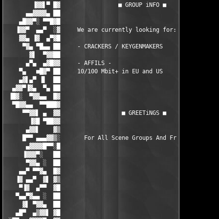
        ▐▓▓▌▀ █▓                 ■ GROUP iNFO ■                
      ▄▄▓▓▓▓▄ ██                                               
    ▄█▓▓▀░ ▀▀█▓█                                               
   ▐▓▓▀  ▄▄▀  ░▓     We are currently looking for:             
    ▓▓▄ ▐▓  ▄▀▓█                                               
     ▀▓▄ ▀█▄▄ ██     - CRACKERS / KEYGENMAKERS                 
       ▓▌  ▀▓▓██                                               
      ▄▀▄  ▄▓█▓▓     - AFFILS -                                
    ▀▄   ■█▓▀ ██     10/100 Mbit+ in EU and US                 
    ▄▓▌▄▀ ▐▌  ██                                               
  ▄▓▓▀▐▓▄  ▀▄ ██                                               
 ▐█▓░  ▀▓▓▄▄  █▓                                               
  ▀█▓▓▄▄  ▀▀███▓                                               
     ▀▀▓▓▌ ▄  ▓▓                  ■ GREETiNGS ■                
       ▐▓█ ▀██▓▓                                               
      ▄▓▓▌    ▓▒                                               
     █▀▀ ▄▄▄▓▓▒░       For All Scene Groups And Friends        
      ▄▓▓▓▓█▀▀░█                                               
     ▐▓▓▓▀░   ██                                               
      ▀▓▓▄ ░  ██                                               
    ▄▄▀ ▀▀▓▄  █▓                                               
   ▐▓ ▄▄▀  ▓▌ ▓▒                                               
    ▀▐▓  ▄▀▀  ▓█                                               
   ▀▄▄▀▓▄▄ ░  ██                                               
     ▓▌ ▀▓▓▄  ██                                               
   ▄█▀  ▄▒▓▓▌ ▓█                                               