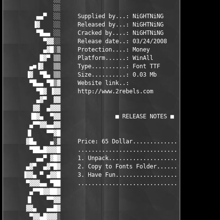
              ░░                                               
         ▄▄▀  ░░     Supplied by...: NiGHTNiNG                 
        ▐▓    ░░     Released by...: NiGHTNiNG                 
         ▀█▄▄ ░░     Cracked by....: NiGHTNiNG                 
           ▀▓▓░░     Release date..: 03/24/2008                
           ▄▓█░▒     Protection....: Money                     
          █▓▀ ▒▒     Platform......: WinAll                    
       ▄■▐▓   ▒▒     Type..........: Font TTF                  
      ▐▓  ▀█▄ ▒▒     Size..........: 0.03 Mb                   
       ▀█▄▄ ▀█▒▓     Website link..:                           
         ▀█▓ ▐▓▓     http://www.2rebels.com                    
         ▄▓▀  ▓▓                                               
        ▓▓  ▄▓▓▓                                               
       ▐█▓▄  ▀▓▓                ■ RELEASE NOTES ■              
       ▄▀▀▓▓▄▄▓▓                                               
      ▐▌    ▀▀▓█                                               
      ▓█▄    ▄░▓     Price: 65 Dollar.....................     
       ▀██▄█▓▓▓█     .....................................     
         ▄▄▀ ▓█▓     1. Unpack............................     
      ▄▓▀  ▄▓▀█▓     2. Copy to Fonts Folder..............     
     ▐▓▓▄ ▀ ▄▓▓█     3. Have Fun..........................     
      ▀▓▓▓▄▄ ▀██     .....................................     
       ▄▀▀█▓▓██▓                                               
      ▐▌    ▀▀▓▓                                               
      ▓▓▄   ▄▄█▓                                               
       ▀▓▓▄█▓▓▓░                                               