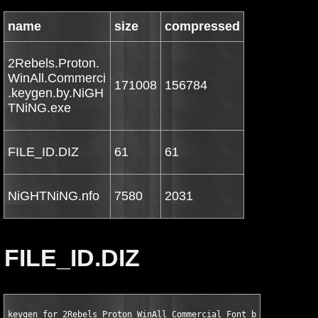
name
size
compressed
2Rebels.Proton.
WinAll.Commerci
171008
156784
.keygen.by.NiGH
TNiNG.exe
FILE_ID.DIZ
61
61
NiGHTNiNG.nfo
7580
2031
FILE_ID.DIZ
keygen for 2Rebels Proton WinAll Commercial Font by NiGHTNiNG