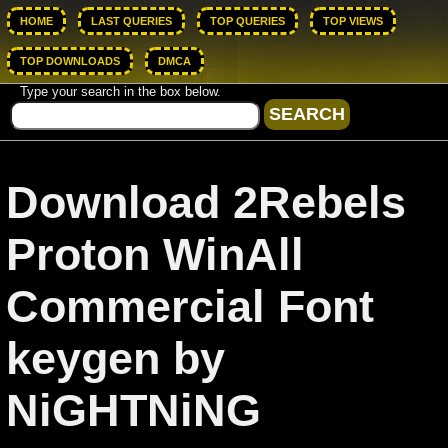
HOME
LAST QUERIES
TOP QUERIES
TOP VIEWS
TOP DOWNLOADS
DMCA
Type your search in the box below.
Download 2Rebels
Proton WinAll
Commercial Font
keygen by
NiGHTNiNG