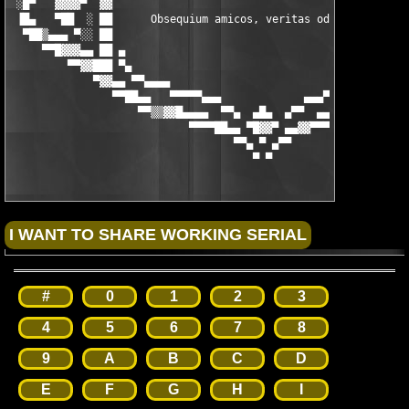
 ░█▀   ▓▓▓▓▀  ▓▓                                               
 ▐█▄   ▀██  ░ ██      Obsequium amicos, veritas odium parit    
  ▀██▒▄▄▄ ▀░░ ██                                             ▀ 
     ▀▀█▓▓▓▄▄ ██ ▄                                           █ 
         ▀▀▓▓███ ▀▄                                         ▄▀ 
             ▀▓▓▄▄ ▀▀▄▄▄▄                             ▄▄▄▄▀▀ ▄▄
                ▀▀██▄▄   ▀▀▀▀▀▄▄▄             ▄▄▄▀▀▀▀▀   ▄▄██▀▀
                    ▀▀▒▒▓▓█▄▄▄▄  ▀▀▄  ▄█▄  ▄▀▀  ▄▄▄▄░▒▒▓▓▀▀

                            ▀▀▀▀██▄▄ ▀█▓▓▀ ▄▄▓▓▀▀▀▀

                                   ▀▀▄ ▀ ▄▀▀

                                      ▀ ▀
#
0
1
2
3
4
5
6
7
8
9
A
B
C
D
E
F
G
H
I