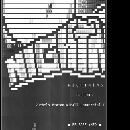
▓██████████████████████▓▓██████████ █▓▓▒▒░░░░░░░░░▄▄▀▀ ▄▄█▓▓▓▀▀
▓█████████████████████▒░▓████████▓█ █▓▓▒▒░░░░░▄▄▀▀ ▄▄██▓▓▓▀    
▓████████████████████▒▒▒████████▓▓█ █▓▒▒░░░░▄▀ ▄▄███▓▓▓▓▒     ▒
▀████████████████████▒█████████▓▓█  ▀▀▀██▀▀▀▀▀▀████▓▓▓▓▒▌     ▐
 ████████████▓▓████████████▓▓██▀ ▄▄█ █▄▄▄ █▀▀▓▄ ▀███▓▓▓▓▒      
▄ █████████████████████████▀▀ ▄ ▓▓█▀ ▓▓▓█▄▄▓▌▐▓░ ▄▄ ▀▀█▓▓▒▄    
▓▄ █████████████████████▀▀ ▄▓██ ▓▓ ▄▓▓▓▓▓▓▓▓█ ▓▓ ▐▓██▄ ▀▀█▓▓▒▄▄
▒▓▄▄ █████████▓▓█▀▀▀▀ ▄▄▄▓ ▓▓██ ▓▓▌▐▓▀▓▓▓▀ ▄▄▄█▓░▐▓█▓▌▐▓▄▄ ▀▀█▓
░▒▓▓▄▄ ▀▀█▓▓█▀▀ ▄▄█▓▓▓▓▓██ ▓▓██ ▓▓█▄ ▓▓▓█ █▓▓▓██▓▐▓█▓▌▐▓▓███ ▄▄
░░▒▒ Bhl! ▀ ▄▄▌▐▓▓████ █▀▀ ▓▓▓▄▓▀▓▓█ ▓▓▓█ █▓▓███▓░▓█▓▌▐▓▓██ ▄▓▓
░░░░░░  ▄ ▓▓██▌▐▓▓█░  ▄▄▄█ ▀▓▓█ ▓▓▓█ ▓▓██ █▓██░██▓▓█▓░▐▓▓██ ▓▓█
░   ▄ ▓▓▓▌▐▓▓██ ▓▓█▌ ███▓▓▓ ▓▓█ ▓▓██ ▓▓██ ████▌▒██▓█▓ █▓▓█▌▐▓▓█
 ▄▓██▄▐▓▓█ ▓▓██ ▓▓▓█     █▓ ▓▓█ ▓▓██ ▓▓██ ████▌░██▓█▓ █▓▓▓▌▐▓▓▌
  ▓█████▓▓▌▐▓▓█▌▐▓▓███████▓▌▐▓▓ █▓██ ▓▓▓█ █▓██▌ █████▄ ▓▓▓ ▓▓█▌
  ▐▓█▌▀█▓▓█ ▓▓██ ▓▓████▀▀▀▀▀░▄▄▄▄▄ ▀ ▀▀▓█ ▓▓▀▀▀ ▐▀▀▀▀ ▄▓▓▓ ▓▓█ 
   ▓██ ▀█▓▓▌▐▓▀▀ ▀▀ ▄▄▄▄█▀▀▀▀    ▀▀▀▀█▄▄▄▄▄▄▄▀▀▀▄▄▀▀▀▄▄▄▄▄▄▄ ▀ 
   ▐▓█▌ ▀▀░▄▄▄█▀▀▀▀▀▀                                      ▀▀▀█
   ░▀ ▄▄█▀▀▀                    N i G H T N i N G              
    ▀▀▀                                                        
                                    PRESENTS

                2Rebels.Proton.WinAll.Commercial.Font-NiGHTNiNG
                                                               
                                                               
               ░                ■ RELEASE iNFO ■               
              ░░                                               