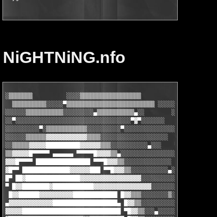
NiGHTNiNG.nfo
░▒▒▒▒▒▒▒          ░░░░▒▒▒▒▒▒▒▒▒▒▒▒▒▒▒▒▒▒          ░░░░ ▄█▀▀▀█▄ 
  ▒▒▒▒▒▒▒▒▒▒░░░░░▀▒▒▒▒▒▒▒▒▒▒▒▒▒▒▒▒▒▒▒▒▒▒▒▒▒▒ ░░░░░░░░ ▀ ░░   ▄█
░░░░░░▒▒▒▒▒▒▒▒▒▒▒░░░░░░░░░▄▒▒▒▒▒▒▒▒▒▒▒▄░░        ░░░░░░  ▄▄█▀▀ 
░░▀░░░░░░░░░░░░░░░░░░░░░░░░░░░░░░░░░░▀▓▀░░░░░░░         █▀ ▄▄▓▒
░░░░░░░░░░▀░▒▒▒▒▒▒▒▒▒▒▒▒░░░░░░░░░░▀░░░░░░░░░░░░░░░░░   ▐▌▐▓▓▓▓▒
░░░░░░▒▒▒▒▒▒▓▓▓▓▓▓▓▓▓▓▓▓▒▒▒▒░░░░░░░░░░░░░░░░░░░░       █ ▓▓▓▒▒▒
░░▒▒▒▒▒▓▓▓▓▓██████████▓▓▓▓▓▓▒▒▒░░░░░░░░░░░▄░░░    ▀   ▐▌▐▓▓▒▒▒▀
▒▒▓▓▓▓▓█▀▀▀▀▀ ▄▄▄▄▄▄ ▀▀▀▀▀█▓▓▓▓▒▒▄░░░░░░░░░░░░░░░░░   █ █▀▀ ▄▄▄
▓▓▓█▀▀▀▀ ████████████████ ▀▀▀█▓▓▓▒▒░░░░░░░░░░░░░░     ▀▄▄ ▀▓▌ ▌
▓█▀▀ ██████████████▓▓▓▓▓▓███ ▀▀█▓▓▓▒▒░░░░░░░░░░░▄░░     ▀█▄ █▀▐
█▀ ██▓████████████████▓▓▓▓▓▓▓▓▓▓▓▓▓▓▓▓▓▓░░░░░░░░░░░░░     █▄ ██
▀ █▓▓████████▓████████████▓▓▓▓▓▓▓▓▓▓▓▓▓▓▓▓▓░░░░░░░░░░░     █ ▐█
 █▓▓██████▓▓▓▓▓▓▓▓▓▓█████████████ █▓▓▒▒▒░░░░░░░░▒░░░▄      ▐▌ █
▄▓▓▓▓▓▓▓▓▓▓▓▓▓███████████████████▄ █▓▓▒▒░░░░░░░░░░░░░░░░   ▄█ ▀
▓▓▓▓▓█████████████████████████████ ▀█▓▓▒▒░░░▄░░░░░░░░░▄▄▀▀▀ ▄▄▓