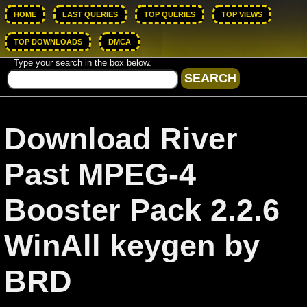
HOME
LAST QUERIES
TOP QUERIES
TOP VIEWS
TOP DOWNLOADS
DMCA
Type your search in the box below.
Download River
Past MPEG-4
Booster Pack 2.2.6
WinAll keygen by
BRD