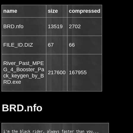
name
size
compressed
BRD.nfo
13519
2702
FILE_ID.DIZ
67
66
River_Past_MPE
G_4_Booster_Pa
217600
167955
ck_keygen_by_B
RD.exe
BRD.nfo
i'm the black rider, always faster than you...

                                ▄▄▄▄▄▄▄▄▄░░░░▄▄▄▄▄                              
                    ▄▄██████████████████░ ░░▒▓██▓▒▓█▓░▄                         
               ▄▄▄████   ▒░░░░          ██▒    ░░     ███▒▄                     
            ░▄█████▓    █      █ ▒▒   █   ██░░   █░██     ▓█▒▄                  
          ▄████▒  ▒▓ ▓█▓   █ ▒▒▒  █ ▓ ▓█▓    ▓████ ▓██████░ ███▄▄               
        ▄█████░ ██▒ ▒█░ ██████▓ ████░░████████████▓ ██████████████▄             
      ▄█▓████▒███████████████████████████████████████████████▓▓█████░           
     ░█░█████████████████████████████████████████████████████████████           
     ██████████████████████████████▓░██▓██████░██████▓█████████████▓█           
     ██████████████▀ ▒▓▀██▀█▀░▒ ▒███████████           ▀▀██▀█████████▓          
     ████████████▀░             █████████████▄               ▓████████          
     ████████▀░▓              ▄████████████████▓              ░▓██▓▓██          
     █████████▒             ▄████████████████████▄░             ▓████           
     ████████           ▄▄████████████████████████▓░           ▓██████          
     ██████▓           ░████████████████████████████░           ██████          
    ░██████           ▒████████████████████████████▓            █████▓          
     █████░            ████████████████████████████▄░▓▓▓▒       ▀████░          
     ██████          ░ ░█▓████████████████████████████░          ███▒           
     ██████            ░▓▓▓███████████████████████░              ░██            
    ██████         ▄███▄ ▓███████████████████████▓ ▄██████▄▄      ▒█▒           
    █  ███▒     ▄██████████████████████▓█████████████████████     █████▄        
   ██  ░░▀    ▄███████████████████████████████████████████████▄   ▓█ ░███▄      
   ▓▒█  ░█  ▓███████████  ▓███████████████████████ ░▀███████████ ░█░ ░██▒█      
   █ ██  █  ░█▒███████████████████▓██████████████████████████▀▀▒ ▒█ ▒█▒███      
  ░█ ██  █        ▀▀██████████████████████████████████▀▀         ░█ ██ █        
   ▒ ███ █            ▀▀██████████████████████████▀              ▓█ ████        
   █░█▓███                ░▓███████████████████████▄▄           ▓█ ░█░█         
    ▀██▓███              █▓▓████████████████████████████▓      ███ ███▒         
      ▓█▓░▓▄           ▄███████████▒█████ ▒██████████████      ▒▒███            
        ▒███         ▓█████▓██████▓ █████  ▓███████████ ▒█      ███             
          ▀██      ░▄███████████▓  ▓██████  ░▄████████▒██▓▒█░  ▒█▒█▒            
           ██▒  ░▄█ ███  ███████▄▓▒████████  ▓█████▓█░   ███▒   ███░            
           ░██    ░     █████████████████████████▓████▓  ░     ▒███             
            ██        ██████████████████████████████████        ███▓            
            ▓█▒      ▓██████████████████████████████████        ███▓▄           
             ██      ████████████████████████████▓███████       █████████▓▄░░   
       ▄▄██████░     ████▓▓███▓█████████████████████▓ ██░       ████ ░█████▓█░  
    ▒████▀    █▓         ░█████████████████████▓▓███▒          ████▒     ▀██▒   
   ▓██     ▄▓███▄          ███████████████████████████       ░█████████   ▓█▓   
    █    ██████▓██▄▒     ░████████████████████████████     ▓▄█████████    ██  ▒ 
   ░██▄    ██████████▄    ▓███████████████████████████░▄▄████████████▒    ██  █ 
   ▓███     █████████████▓█████████████████████████████████████████▓     ▒██ ▒▒ 
   ▓██▀          ████████████████████████████████████████████▓▒           ████  
   ██               ▓████████████████████████████████████████▄            ██    
  ██▀         █▓▒████████████████████████████████████████████████▄        ██    
░██▒          █████████████████████████████████████████████████████▓      ███   
██▒        ▒███████████████████████████████████████████▓▓█████████▒ █░    ░███▒ 
██▄        ███████████████████████████████████████████████████████▓ █     ▄█████
 ▀██▄░▓▒▓██████████████████████████▓█████████████████████████████████ █  ▒█ ░  █
    ███ ▒█████████████████████████▓████████████████████▓████████████ ▓░▄██     ▀
  ░▒█ ▓█▓ ░███████████████████████▓███████████████████████████████████████      
  ▄█ ████████████████████████████████████████████████████████████████████  ▓    
 ▄██████████████████████████████████████████████████████████████████████ ███   ▀
██████████████████████████████████████████████████████████████████████████▓█░  █
███████████████████████████████████████████████████████████████████████████████▓
████████████████████████████████████████████████████████████████████████████████
███████████▄██████████████▀▀▀████████▀▄███████████████████████████████████▀  ▀▓█
███▀ ▄ ▀███████████████▀ ▄▄▓ ████▓▀  ▀██████████████████████▄█████▀░█████▓    ▓
░██ ▀▓▀ █▓▀▀▀▀██▀▀▓██▀ ▄████  ███           ░▀██▓▀▀███▀▀▀███▀▀▀▀▓█  ░████░     █
 █░      ▀■.       ▀   █████   █▓            ░█▓░   ▀         .■▀    ░██▀
         ▄▄▄       ▓   █████   ▓               ■                ▄▄█   ▄         
       ▄████           █████   █                             ░▄████             
       █████           █████                                 ▄████▓             
       █████           █████            ▄                    █████░             
       █████▓ ██▒      █████       ▄██▄▄         ▄██████▄    █████    ▄█░       
       ███████████▓    █████      ████████▄     ▄█████████   █████  ▄███        
       ██████ █████    ████▓     ███▓███████   ███████████▒  █████  ████        
       █████░ ▒████    ████▒    ████   █████   █████  ███▓   █████  ██▒         
       █████   ████    ████     ████   █████   █████         █████ ███          
       █████   ████    ████     ████  ██████   █████         █████ █████▄       
       ██████▄░████    ████▓▄   ████▄██ ████   ██████▄  ▄█   █████████████      
       ███████████     ███████  █████▀  ████    █████████    █████▓  █████      
       ████▀  ▀██       ▀███▀   ████   █████     ▀█████▓     █████    ███       
       █▀                 █       ▀    ▓▀                    █▀▀       █        
                ▄██▓              ▄▓█                                           
               ▄█████           ▄████                                           
▓█ ▓████████▓  ▓█████  ▓█████▓  █████  ▓████████████████████████████████████▓ █▓
                ████            █████                                           
                                █████                                           
   ████ ▄████    ▄▄██      ▄████████▓    ▄████████    ████ ░▄███   ▄▄████████▄  
   ████ ████  ▄██████     ██████████▓   ▓██████████   ████▄▄███   ████▓██████▀  
   ████████▀  ███████    ████   ████▒   ████  ████▓   ███████▀   ▄████▀         
   █████   ░    █████    ████  █████▒   ████▄  ███░   █████   ░  ▒█████████▄▄▄  
   ████▓        █████   ▒████ ▓█████▒   ████▓█████    ████▓     ▒ █████████████ 
   █████    ▒   █████ ▓ ▒████ █ ████▓   ████▓       ▓ █████        ▀▀▀█████████ 
▒  ███████  ▓▒  █████ █ ░█████  █████ ▄ █████▄  ▄█  █ ███████   ▓ ▄      ▀████▀ 
█  ██████▀  ▓▓▓ █████ █  ████   █████ ▓ ▓████████  ██ ██████▒  ▓▓ ███████████▀  
██  ▀████   ███ █████ ██ ██▀  █ ▀████ █▄ ░▀████▀  ███  ▀████   ██ ░▀███████▀    
████▄▄▄▄▄▄█████▄▄▄▄▄▄▄██▄▄▄▄████▄▄▄▄▄▄██▓ ▄▄▄▄▄▄▄██████▄▄▄▄▄▄████▓▄▄▄▄▄▄▄▄▄▄▄▄▓
████████████████████████████████████████████████████████████████████████████████
▀██████████████████████████████████████████████████████████████████████████▀▀▀▀█
   ▀███████████████████████████████████████████████████████████████████▀
    ██▀▄███████████████████▀▀▀▀▀▀███▀▀  ▀▀▀▀███████▀▀█████████████████▀|
     ▄ ▀ ▀▀▀▀▀██████▀▀▀▀          ▀▌          ▀█▀▀        ▀▀▀████▀▀▀   ▀
                ▀█▀                            ▀              ██    jer^dfs     
                 ▀                             ▀              ▐▌       
           	 ▀            River Past MPEG-4 Booster Pack 2.2.6           ▄      
                                

           	Cracked by...: BRD Cult     Size.....: 01         
           	Suplied......: BRD Cult     Date.....: 03/09/2007        
           	Packaged.....: BRD Cult     Type.....: Keygen
           	Protection...: Serial    Os.......: WinAll           
           
                                                      
 
      ▄▄              ▄   ▄▄▄▄     ▄                       ▄
  ▄██████▄▄▄▄▄ ▀▀   ▄███ ▀▀████▄▄▄███▄▄▄▄▄▄▄   ▀ ▄    ▄▄▄ ██▄▄   ▄▓█████▄██████▀
   ▀█████████▀██▄█▄██████▓█████████████▓▓████ ████▄▀████████████▀▀█████████▓██▀
▀██████████████████████████████████████████████████████████████████████████▀▀▀▀█
   ▀███████████████████████████████████████████████████████████████████▀
    ██▀▄███████████████████▀▀▀▀▀▀███▀▀  ▀▀▀▀███████▀▀█████████████████▀|
     ▄ ▀ ▀▀▀▀▀██████▀▀▀▀          ▀▌          ▀█▀▀        ▀▀▀████▀▀▀   ▀
                ▀█▀                            ▀              ██         
                 ▀                             ▀              ▐▌       
               ▀                  DESCRiPTiON                  ▄        
                                  
        River past MPEG-4 Booster Pack is an add-on pack, which adds the   	
        ability to output MPEG-4 video and audio files to certain River    	
        Past and HeavyMath video software.                                 	
	
          			
        URL: http://www.riverpast.com/

      ▄▄              ▄   ▄▄▄▄     ▄                       ▄
  ▄██████▄▄▄▄▄ ▀▀   ▄███ ▀▀████▄▄▄███▄▄▄▄▄▄▄   ▀ ▄    ▄▄▄ ██▄▄   ▄▓█████▄██████▀
   ▀█████████▀██▄█▄██████▓█████████████▓▓████ ████▄▀████████████▀▀█████████▓██▀
▀██████████████████████████████████████████████████████████████████████████▀▀▀▀█
   ▀███████████████████████████████████████████████████████████████████▀
    ██▀▄███████████████████▀▀▀▀▀▀███▀▀  ▀▀▀▀███████▀▀█████████████████▀|
     ▄ ▀ ▀▀▀▀▀██████▀▀▀▀          ▀▌          ▀█▀▀        ▀▀▀████▀▀▀   ▀
                ▀█▀                            ▀              ██         
                 ▀                             ▀              ▐▌       
               ▀                iNSTALL NOTES 