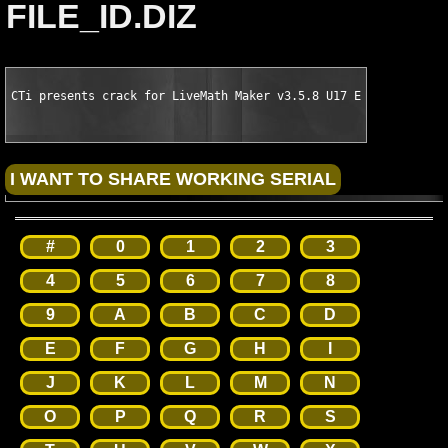
FILE_ID.DIZ
CTi presents crack for LiveMath Maker v3.5.8 U17 English READ 
#
0
1
2
3
4
5
6
7
8
9
A
B
C
D
E
F
G
H
I
J
K
L
M
N
O
P
Q
R
S