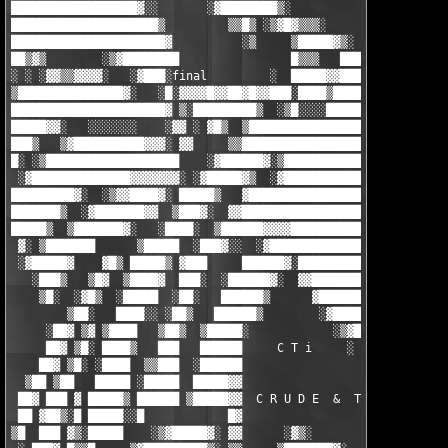
██████████████████▓░░       ░▓████████▒░                       
█████████████████████▒         ▒▒█▒ ░▒▓█▓▒▒▒░                  
██████████████████████▓          ░▒     ▒█████▓▒░              
██▒▓▒        ░▒▓████████                █▒▒▒   ██████▓▓▓░

░ ░ ░▓▓▒▒▓▓▓▓░   ░▓███░final         ░  █████▓▓███████████▒

▒███████████████▓░   ░█░▓▓▓▓█▓▓██▓█▓▓███░████▒██████▒   ███▓░  
██████████████████████▓ ▒░█████████▒  ░▒█░░░░███████████       
█████▓▓░   ░░░░░░░    ░▓▓ ░ ▓█▒  ▒██████████████████████▒▒█████
███▒   ▒▓██████████▓▓▓░ ▓▓     ▒▒███████████████████  █████████
█░ ░▒███████████████████    ░▓██████▓░▒██████████████▓ ▓███████
 ░▓██████████████▓▓▓▓▓▓▓░ ░▓█████▓▒  ░▓████████████████████████
█████████▓░  ░▒▓▓████▓░ █████▒   ▓█████████████████████████████
███████▒  ░▓███████▓▓  ▒███▓░  ▓▓██████████████████████████████
█████▒  ▒███████▓░   ░████░  ▒██████▓▓▓▓████████████████████▓░ 
 ▓░ ▒███████      ▒█████  ░███▓░░  ░▓███████████████████▓  ░███
 ░▓█████▓    ▓█▒ █████▒ ▓███     ██████▓░██████████████▒       
   ░███▒   ▒█▓  ▒████▓  ███░  ░██████▓░  ▓▓█████████████░      
    ▒█░  ░▓█▒  ░█████  ░██░   ██████▒      ▓████████▒█████▒░   
        ▒██░   ████░░ ░██▒   ██████▒        ░▓████░ █▓▓██████▒░
     ░██▓ ▒▓ ▒████   ▒██▒  ▒█████░            ░▒▓█▓░          ░
     ██▓ ▒█░ ████▒   ███   ██████     C T i     ░              
    ██▓ ▒█░ ░████  ▒▒███  ░██████                             ░
  ▒██ ▒██   █████ ░█████  █████▓▓

 ██▓ ███ ▓ █████▒ ██████ ▒█████▓▓  C R U D E  &  T D K  i N C.

 ██ ▓██▒░█ █████░░█            █▓                              
▒█  ███ ▓▒░█████    ░▒▓█████▓░ ▓▓      ░▓▒░                    