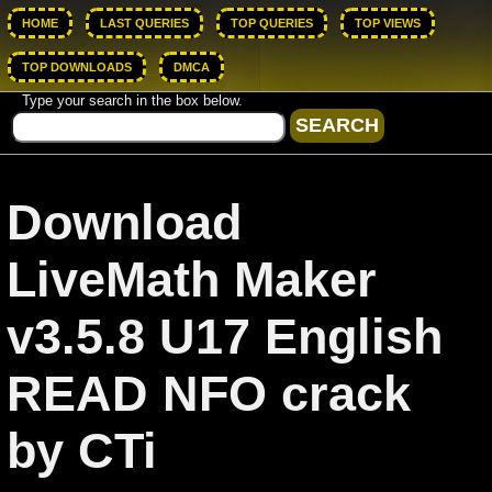
HOME
LAST QUERIES
TOP QUERIES
TOP VIEWS
TOP DOWNLOADS
DMCA
Type your search in the box below.
Download
LiveMath Maker
v3.5.8 U17 English
READ NFO crack
by CTi