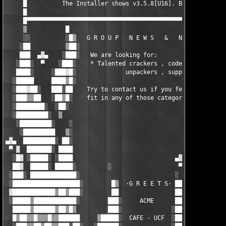
     █          The Installer shows v3.5.8[U16]. Blame The Code
     █								          █

     █▀▀▀▀▀▀▀▀▀▀▀▀▀▀▀▀▀▀▀▀▀▀▀▀▀▀▀▀▀▀▀▀▀▀▀▀▀▀▀▀▀▀▀▀▀▀▀▀▀▀▀▀▀▀▀▀▀
     ▒           █                                          █░ 
     ░░          ░█▒   G R O U P   N E W S   &   N O T E S  ██░
    ░██          ▒██░                                      ░███
    ███  ▄▓▄    ░███░   We are looking for:               ░████
   ░███░  ▀    ░███░    * Talented crackers , coders      ░████
   ████░     ░███▓█░              unpackers , suppliers    ████
  ░█████     ████▒█░                                       ░███
  ░███▓██░   ███░██    Try to contact us if you feel you    ░██
  ░███▒▒██   ░██▒█░    fit in any of those categories!       ░█
  ░████████░  ░██░                                             
  ░█████████░  ▒                                               
   ░█████████░    ░                                           ░
    ░█████████   ▒░                                            
▄▓▄  █████████░ ██░                                           █
 ▀ ▓  ███████░ ████                                          ▓█
  ░█▓ ░█████░ ░████                             ▄▓▄         ░██
  ██▓  █████░ █████░         ░                   ▀         ░███
 ░███░ █████████████░                           ░          ████
 ░███████████████████░        █▒  ·G R E E T S· ██        ░████
 ▓████████████▒██▒███░        ██                ██░       ░██▒█
 ░█████▒████████████░        ███░     ACME      ██░        ████
  █████▒██████▒██▒█▒         ███░              ░███░        ███
  █▒██▒▒█▒▒▒█▒▒██████     ▒█████░  CAFE - UCF  ░████▓     ░██▒█