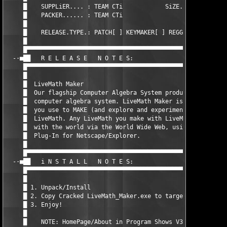
     █    SUPPLiER.... : TEAM CTi            SiZE...... : 3 * 1
     █    PACKER...... : TEAM CTi                              
     █                                                         
     █    RELEASE.TYPE.: PATCH[ ] KEYMAKER[ ] REGGED[ ] OTHER [
     █                                                         
     █▀▀▀▀▀▀▀▀▀▀▀▀▀▀▀▀▀▀▀▀▀▀▀▀▀▀▀▀▀▀▀▀▀▀▀▀▀▀▀▀▀▀▀▀▀▀▀▀▀▀▀▀▀▀▀▀▀
  -·■██   R E L E A S E   N O T E S:                           
     █▀▀▀▀▀▀▀▀▀▀▀▀▀▀▀▀▀▀▀▀▀▀▀▀▀▀▀▀▀▀▀▀▀▀▀▀▀▀▀▀▀▀▀▀▀▀▀▀▀▀▀▀▀▀▀▀▀
     █    							          █

     █  LiveMath Maker							  █

     █  Our flagship Computer Algebra System product. LiveMath 
     █  computer algebra system. LiveMath Maker is a computer p
     █  you use to MAKE (and explore and experiment with and cr
     █  LiveMath. Any LiveMath you make with LiveMath Maker may
     █  with the world via the World Wide Web, using the FREE L
     █  Plug-In for Netscape/Explorer.  				  █

     █    							          █

     █▀▀▀▀▀▀▀▀▀▀▀▀▀▀▀▀▀▀▀▀▀▀▀▀▀▀▀▀▀▀▀▀▀▀▀▀▀▀▀▀▀▀▀▀▀▀▀▀▀▀▀▀▀▀▀▀▀
  -·■██   i N S T A L L   N O T E S:                           
     █▀▀▀▀▀▀▀▀▀▀▀▀▀▀▀▀▀▀▀▀▀▀▀▀▀▀▀▀▀▀▀▀▀▀▀▀▀▀▀▀▀▀▀▀▀▀▀▀▀▀▀▀▀▀▀▀▀
     █									  █

     █ 1. Unpack/Install						  █

     █ 2. Copy Cracked LiveMath_Maker.exe to target Dir  		  █

     █ 3. Enjoy!  							  █

     █									  █

     █    NOTE: HomePage/About in Program Shows V3.5.8[U17] how