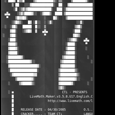
 ░ ███▓ █▒▒█     ▒▓█████████▒░ ▒▒     ▒███████▓░   ░░▒▒█████░  
     ▒ ██   ░░░▓████████████░  ██   ▓█████████████████████▒    
      ░█ ░▒▓▒▓█████████████░  ███ ░▓███████████████████▒  ░    
 ▄▓▄    ░▒▓▒████▓░░  ░▓███▒  ████ ▒██████████████████▓▒   ░    
  ▀    ▒█▓▓█▓░         ░    █▓░    ▒██████████████▒      ▄▓▄   
     ░▒█▓▒░   █▓ ░█░░  ░ ░▓░             ░░▓░             ▀    
 ░  ░▓█▒   █████  █░░  ▒                ▒▓█▒         ░         
    ▓██░   ░▒▓█▓  ▓   ▄▓▄              ░███░                   
░   ▓██░               ▀               ▓█▓▒           ░        
   ░███░                            ░▒▓█▓░   ▄▓▄        ░      
   ▓███▒                           ░████░     ▀                
   ▓███▓░                          ▒████░     ░         ░      
   ▓████░                         ░▓████░                      
  ░███████▓░                     ▒▓█████░      ░      ░       ▒
  ░████████████▓░░              ▒▓██████░        ░  ░       ░▒▓
   ▓███████████████▓░           ▓███████░                   ▒▓█
   ░███████████████░           ▒████████▒░        ░ ░       ▓██
    ░▓███████████▓▓            ▒█████████▒░                 ▓██
       ▒████████▓░             ▓████████▓░░      ░    ░    ▒▓▒░
   ░     ▒▓█████▒░             ▓██████▓░       ░           ▒░

                               ▒▓▒░                    ░       
   ░ ■                           CTi · PRESENTS                
     █         LiveMath.Maker.v3.5.8.U17.English.Cracked.READ.N
     █                   http://www.livemath.com/lmmaker/		  █

     █                                                         
     █    RELEASE DATE : 04/30/2005          O.S....... : WiNAl
     █    CRACKER..... : TEAM CTi            LANGUAGE.. : ENGLi