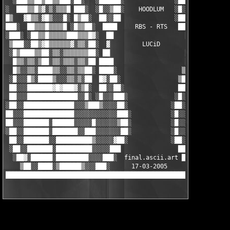
  ░███▒▒██▒██▒▒███░██░   ░██████░              ░██████    ███░█
░  ███▒▒█▒▓░▒░▒▒▒█ ███░  ░█░░▒██░    HOODLUM   ░█░░░██   ▒███ ░
█▒   ▓█▒▒░▓█▒░░░█░ █▒██░  ██░░██               ░██░░█░  ░█░██  
███░  ██▒▒▒█▒▒▒▒█ ░█▒▒██░  ████     RBS - RTS   ████░  ░█▒▒██ ░
░███░ ░██▒▒█▒▒▒▒▒███▒▒▒█▓░  ██                    ██   █▓▒▒▒███
 ▒███░░██▒▓█▒▒▒▒▒▒▓░▒▒░██░  ▓         LUCiD        ▒  ░█▒▒░▒▒██
 ░█▒████▒▒██░▒▒░▒▒▒▒▒▒▒██░ ██                     ███ ░█▒▒▒▒▒▒▒
  █▒▒░▒▒░▒██░▒▒░▒▒▒░▒▒░██ ████                    ███ ░██▒░▒▒▒▒
  █▒░░▒▒░████▒▒░░▒▒░▒▒██░ ████░                  ▒███ ░░█▒░░▒▒░
 ░█░░░█▒░████▒░░░▒▒░▒░██  █▓░██░                ▒█▒██  ▒██░░██░
 ██░░░███████▓█▓███▓░▒█░  ██░░██░               ██░░██  ██░░███
 ██░░░██████████████░░█░ ░█░░░███░             ░█░░░██░░██░░███
░██░░██████████████░░░▒███▒░░░░██░            ░██░░░░████░░░███
██░░░██████████████░░░░░░░░░░░░███░           ░█░░░░░░░░░░░░███
██░░░███████░██████░░░░░█░░░░░░▒██░           ░█░░░░░░░░░░░░███
░██░░███████░███████░░███░░░░░░░██░           ░█░░░░░░░██░░░███
 ██░░███████░░██████████▒░░░░░▓██░            ░██░░░░░░████████
 ░██░░███████░██████████░░░░░███                ██░░░░░▒███████
  ░██▓░██████░█████████░░░░███░  final.ascii.art ███▓░░░▒██████
    ▒██░░████░▒██████▒░░░███░      17-03-2005     ░████░░░█████
██████████████████████████████████████████████████████████████