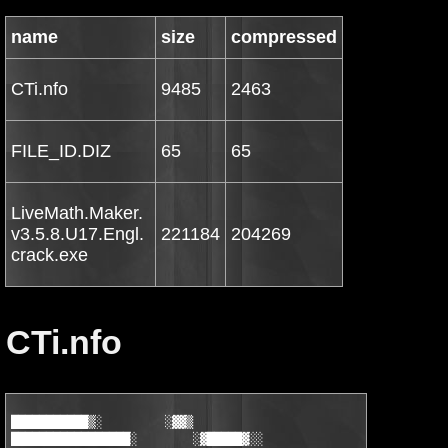
name
size
compressed
CTi.nfo
9485
2463
FILE_ID.DIZ
65
65
LiveMath.Maker.
v3.5.8.U17.Engl.
221184
204269
crack.exe
CTi.nfo
███████████▒░         ░▓▓▒                                     
█████████████████░        ░▓█████▓░░                           