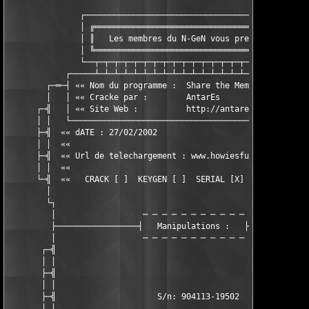
               ┌───────────────────────────────────────────────
               │ ╔═══════════════════════════════════════════╗ 
               │ ║   Les membres du N-GeN vous presentent :  ║ 
               │ ╚═══════════════════════════════════════════╝ 
               └──┬─┬─┬─┬─┬─┬─┬─┬─┬─┬─┬─┬─┬─┬─┬─┬─┬─┬─┬─┬─┬─┬──
            ┌─────┴─┴─┴─┴─┴─┴─┴─┴─┴─┴─┴─┴─┴─┴─┴─┴─┴─┴─┴─┴─┴─┴──
        ┌─═─┤ «« Nom du programme :  Share the Memories v1.0.2 
        │   │ «« Cracke par :        AntarEs                   
      ┌─╣   │ «« Site Web :          http://antares666.fr.st   
      │ │   └──────────────────────────────────────────────────
      ├─╣  «« dATE : 27/02/2002                                
      │ │  ««                                                  
      ├─╣  «« Url de telechargement : www.howiesfunware.com    
      │ │  ««                                                  
      └─╣  ««   CRACK [ ]  KEYGEN [ ]  SERIAL [X]  AUTRE [ ]   
        │                                                      
        └┐                                                     
         │                  ─ ─ ─ ─ ─ ─ ─ ─ ─ ─ ─              
         ├─────────────────┤   Manipulations :   ├─────────────
         │                  ─ ─ ─ ─ ─ ─ ─ ─ ─ ─ ─              
       ┌─╣                                                     
       │ │                                                     
       ├─╣                                                     
       │ │                                                     
       ├─╣                     S/n: 904113-19502               
       │ │                                                     