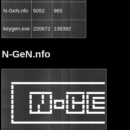
N-GeN.nfo
5052
965
keygen.exe
220672
138392
N-GeN.nfo
    ▄▄▄▄▄▄▄▄▄▄▄▄▄▄▄▄▄▄▄▄▄▄▄▄▄▄▄▄▄▄▄▄▄▄▄▄▄▄▄▄▄▄▄▄▄▄▄▄▄▄▄▄▄▄▄▄▄▄▄
    █                                                          
    █        ▄▄▄▄▄▄▄▄▄▄▄       ▄▄▄▄▄▄▄▄▄ ▄▄▄▄▄▄▄▄▄▄ ▄▄▄▄▄▄▄▄▄▄▄
    █        █     █   █       █  ▄    █ █  ▄▄▄▄▄▄█ █     █   █
    █        █     █   █ █▀▀▀█ █  █▄▄▄▄█ █  █▄▄▄▄▄▄ █     █   █
    █        █   █     █ █▄▄▄█ █  █    █ █  █▄▄▄▄▄▄ █   █     █
    █        █▄▄▄█▄▄▄▄▄█       █▄▄▄▄▄▄▄█ █▄▄▄▄▄▄▄▄█ █▄▄▄█▄▄▄▄▄█
    █                                                          
    █▄▄▄▄▄▄▄▄▄▄▄▄▄▄▄▄▄▄▄▄▄▄▄▄▄▄▄▄▄▄▄▄▄▄▄▄▄▄▄▄▄▄▄▄▄▄▄▄▄▄▄▄▄▄▄▄▄