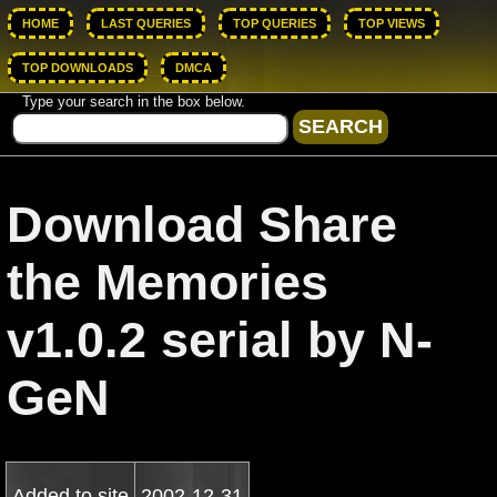
HOME
LAST QUERIES
TOP QUERIES
TOP VIEWS
TOP DOWNLOADS
DMCA
Type your search in the box below.
Download Share
the Memories
v1.0.2 serial by N-
GeN
Added to site
2002-12-31