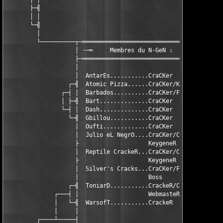
       ├─╣                                                     
       │ │                                                     
       └─╣                                                     
         │                                                     
         └──────────┬─═══════════════════════════════════─┬────
                    │ ·─═     Membres du N-GeN :      ═─· │

                    ├─═══════════════════════════════════─┤

                    │                                     │

                    │  AntarEs...........CraCKer          │

                  ┌─╣  Atomic Pizza......CraCKer/KeygeneR ╠─┐

                ┌─┤ │  Barbados..........CraCKer/FoundeR  │ ├─┐
                │ ├─╣  Bart..............CraCKer          ╠─┤ │
                └─┤ │  Dash..............CraCKer          │ ├─┘
                  └─╣  Gbillou...........CraCKer          ╠─┘

                    │  Oufti.............CraCKer          │

                    │  Julio eL NegrO....CraCKer/CodeR/   │

                    ├                    KeygeneR         ┤

                    │  Reptile CrackeR...CraCKer/CodeR/   │

                    ├                    KeygeneR         ┤

                    │  Silver's Cracks...CraCKer/FoundeR  │

                    │                    Boss             │

                  ┌─╣  ToniarD...........CrackeR/CodeR    ╠─┐

              ┌───┤ │                    WebmasteR        │ ├──
              │   └─╣  WarsofT...........CrackeR          ╠─┘  
              │     │                                     │    
         ┌────┴─────┤                                     ├────