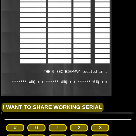
        ████████████ ███████████ ████████  ███████████  ███████
        ████████████ ███████████ ████████  ███████████  ███████
        ████████████ ███████████ ████████  ███████████  ███████
        ████████████ ███████████ ████████  ███████████  ███████
        ████████████ ███████████ ████████  ███████████  ███████
        ████████████ ███████████ ████████  ███████████  ███████
        ████████████ ███████████ ████████  ███████████  ███████
        ████████████ ███████████ ████████  ███████████  ███████
        ████████████ ███████████ ████████  ███████████  ███████
        ████████████ ███████████ ████████  ███████████  ███████
        ████████████ ███████████ ████████  ███████████  ███████
        ████████████ ███████████ ████████  ███████████▄▄███████
                   THE 0-SEC HIGHWAY located in a warm place

    ******* WHQ <-> ****** WHQ <-> ****** WHQ <-> ***** EHQ <-
#
0
1
2
3