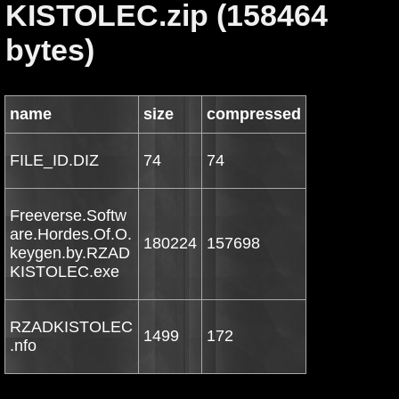
KISTOLEC.zip (158464
bytes)
name
size
compressed
FILE_ID.DIZ
74
74
Freeverse.Softw
are.Hordes.Of.O.
180224
157698
keygen.by.RZAD
KISTOLEC.exe
RZADKISTOLEC
1499
172
.nfo