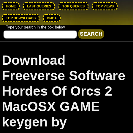
HOME
LAST QUERIES
TOP QUERIES
TOP VIEWS
TOP DOWNLOADS
DMCA
Type your search in the box below.
Download
Freeverse Software
Hordes Of Orcs 2
MacOSX GAME
keygen by