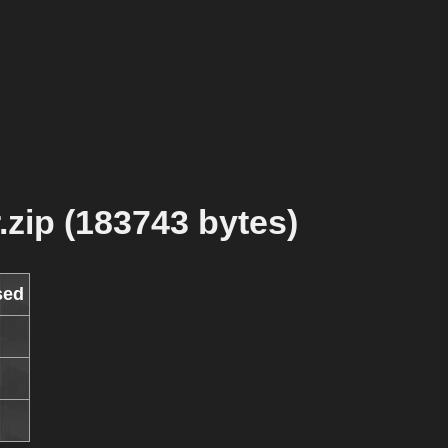
ip (183743 bytes)
sed