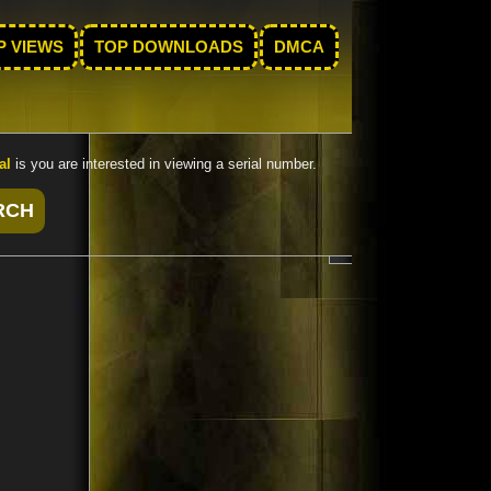
P VIEWS
TOP DOWNLOADS
DMCA
al
is you are interested in viewing a serial number.