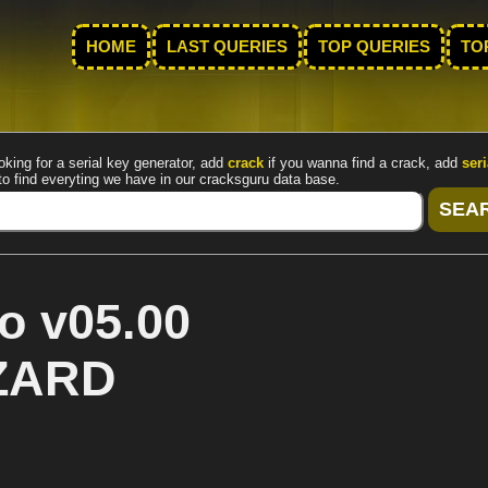
HOME
LAST QUERIES
TOP QUERIES
TO
oking for a serial key generator, add
crack
if you wanna find a crack, add
seri
to find everyting we have in our cracksguru data base.
o v05.00
ZZARD