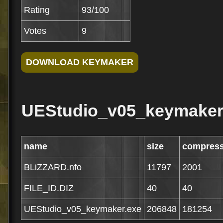
Rating
93/100
Votes
9
UEStudio_v05_keymaker.z
name
size
compres
BLiZZARD.nfo
11797
2001
FILE_ID.DIZ
40
40
UEStudio_v05_keymaker.exe
206848
181254