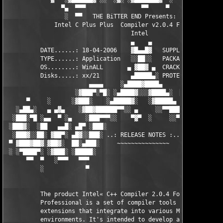
                ▀▄  ▀▀▀                ▀▀     ▀     ░▓  ░ ▀▀▀  
                 ░  ▀▀   THE BiTTER END Presents:    ░     ▀▀░ 
              Intel C Plus Plus  Compiler v2.0.4 For Windows CE
                                    Intel

                                    ▄    ▄   

          DATE......: 18-04-2006    ▓█▄▄█▓   SUPPLiER...: TEAM 
          TYPE......: Application   ░░██░░   PACKAGER...: TEAM 
          OS........: WinALL       ▄ ▓██▓ ▄  CRACKER....: TEAM 
          Disks.....: xx/21         ▄█████▄░ PROTECTION.: FlexL
                        ▄▄▄▄     ░▄████▓████▄      ▄▄▄▄        
                    ░▓███▀░▀█░ ░▄████▓░░░▓████▄░  █▀░▀███▓░

      ▀     ░      ░▓███░    ░▄█████▓░   ░▓█████▄ ░   ░███▓░   
   ░▄██▄░   ▄ ▄▓▄    ░▓██▓██████▀▀░░ ▄     ░░▀▀██████▓██▓░     
  ░███░▀█ ░▄▄  ▀ ░▄    ░███▀▀▀░░    ▀▓▀  ░     ░░▀▀░███░   ░▄ ▀
 ░███▓░  ░██   ▄▄█░ ▄█▀ ░███░                     ░███▓ ▀█▄ ░█▄
  ░███▓░░██░ ▓██▀░ ▄█▓░░███░ ..: RELEASE NOTES :.. ░███ ░▓█▄░ ▀
 ▀ ▓███▓██▓░▓██▓░  ██░▄███░     ~~~~~~~~~~~~~~~     ░███▄░██░ ░
 ░ ░▀████▀░ ░▓███░ ░█████░                           ░█████░ ░█
      ▀▀  ▀   ░▀▀▀   ▀▀▀                               ▀▀▀   ▀▀
          ░            ▀                                ▀      
          The product Intel« C++ Compiler 2.0.4 For Windows* CE
          Professional is a set of compiler tools and debugging
          extensions that integrate into various Microsoft* bui
          environments. It's intended to develop applications 
