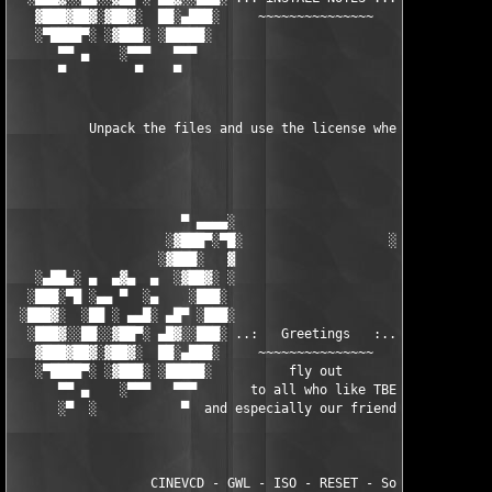
   ▓███▓██▓░▓██▓░  ██░▄███░     ~~~~~~~~~~~~~~~     ░███▄░██░ ░
   ░▀████▀░ ░▓███░ ░█████░                            █████░ ░█
      ▀▀ ▄    ░▀▀▀   ▀▀▀                               ▀▀▀   ▀▀
      ▀         ▀    ▀                                  ▀     ▀
          Unpack the files and use the license when asked for.

                      ▀ ▄▄▄▄░                     ░▄▄▄▄ ▀      
                    ░▓███▀░▀█░                   ░█▀░▀███▓░

                   ░▓███░   ▓                     ▓   ░███▓░   
   ░▄██▄░ ▄  ▄▓▄  ▄  ░▓██▓░ ░                     ░ ░▓██▓░    ▄
  ░███░▀█ ░▄▄ ▀  ░▄    ░███░                       ░███░   ░▄  
 ░███▓░  ░██ ░ ▄▄█░ ▄█▀ ░███░                      ███▓ ▀█▄ ░█▄
  ░███▓░░██░░▓██▀░ ▄█▓░░███░ ..:   Greetings   :.. ░███ ░▓█▄░ ▀
   ▓███▓██▓░▓██▓░  ██░▄███░     ~~~~~~~~~~~~~~~     ░███▄░██░ ░
   ░▀████▀░ ░▓███░ ░█████░          fly out           █████░ ░█
      ▀▀ ▄    ░▀▀▀   ▀▀▀       to all who like TBE     ▀▀▀ ▄ ▀▀
      ░▀  ░           ▀  and especially our friends from ▀  ░  
                  CINEVCD - GWL - ISO - RESET - Souldrinker  
