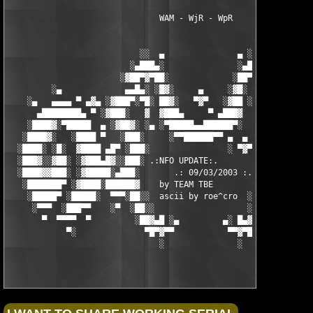
                               WAM - WjR - WpR

                           ░░  ▄               ▄ ░░ 

                         ░▄███▄░               ░▄███▄░

                       ░▓██▀▓▀██░             ░██▀▓▀██▓░

         ░▄             ▄▄█▄░ ░█▓░     ▄     ░▓█░ ░▄█▄▄  ▀     
    ░▄   ▄▄▄▄ ▀ ▄▓▄ ░▓███▀░▀█░ ██▓░   ▀▓▀   ░▓██ ░█▀░▀███▓░ ▄▓▄
      ▄████████▄ ▀ ░▓███░   ▓  ▓███▄     ▀ ▄███▓  ▓   ░███▓░ ▀ 
    ░████▓░▀█████  ▄ ░▓██▓░ ░▄ ░▀█████▄▄██████▀░  ░ ░▓██▓░ ▄  █
   ░████▓░   ░████ ▀   ░███░     ░▀▀██████▀▀ ▄  ▄  ░███░   ▀ ██
  ░████░ ░█░  ▓████ ▄█▀ ░███░                ░ ▀▓▀ ███▓ ▀█▄ ███
  ░███▓░░▓██░ ░▓███▄█▓░░███░ .:NFO UPDATE:.        ░███ ░▓█▄███
  ░████▓▓███░ ░▓█████░▄███░       .: 09/03/2003 :.  ░███▄░█████
   ░███████▀ ░▓████░██████▓    by TEAM TBE          ▓██████░███
    ░█████▀ ░█████░  ▀▀▀░██░░  ascii by roe^cro  ░ ░██░▀▀▀ ▄ ██
     ░▀▀▀  ░███▀▀    ░▀  ░██░░                   ░░██░        ▀
       ▀  ▀▀▀▀  ▀         ░██▓▄█ ░▄         ▄░ █▄▓██░          
            ▀░              ▀█▀▓▀▀           ▀▀▓▀█▀░           