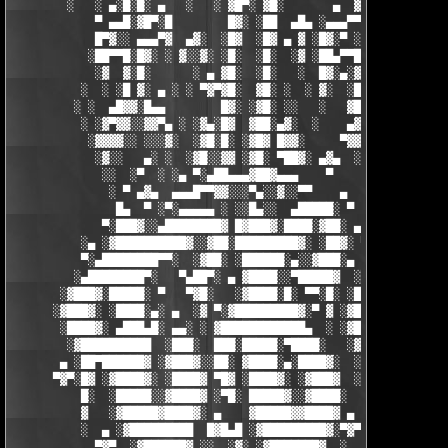
        ░   ░ ▄░█░█░ ▄   ░   ░ ▓█▀░ ▓█░       ▄  ▓░ ▓ ▀ ░    ░█
            ▀ ▄▄█░▓█▀░█        █▓░ ░██  ▄█▄ ░▄▄▄▀▀░ ░ ▀██▓░  ▓█
            █▀▓░░ ▄▄▄▀▓  ▄▓░  ░█▓  ░█▓ ▄ ▓ ░█▓░▀ ░    ░▄▄█░ ░█▓
           ░██▀▀█░█▓░ ░ ▓░░▓░ ░█░  ░█░  ░▓ ░██▄▀▀█ ▓█▀▀▓░▄  ░█░
            ░▓  ▓░█░      ░ ▄ ▓█░  ░█░   ░  █▓░▄░▓░░█░ ░    ░▓█
          ░  ░ ░█ ▓░ ▄ ░ ░ ▀▓▀▓█░  ▓█░ ░  ░ ▓░  ░█░ █░    ▄▀▀▓▀
         ░ ░  ▄█▓▓░█▄▄        █▓░ ░▓█░ ░░   ░   ▓█▓ ▓     ▓█▓░░
          ░ ░▓▀▓▓░░▓▓▀▄ ░ ░▓▄░█▓  ▓██░▄▓░  ░    ▄▓▄░█░▄▓▄  ▓░ ░
           ░▓▓▓▓░░ ░░░▓░  ░▓█░█░ ░▓█▓ █▓▓░     ▀▓▓▓▓▀▄ ▀     ░ 
            ░▓░░   ▄░ ░  ░▓█░░▓▓ ░▓█░ ▀██▓░ ▄▓▄  ░░░▓▓▀▄   ░

             ░░  ░▀  ░ ░▄ ▀░▄██▄▄▄▓██▓▄▄▄    ▀     ░ ░░▓     ░

              ░ ▀ ▄▓▄  ▄▄▄█▀▀▓▓░░░▀▄░░▓░░▀▀    ▄  ░   ░ ▄ ░    
               █▄  ▀ ░▀░▄▄▄▄▄ ░ ░░█▄░░  ▄█████░ ▀  ▀ █▄░ ▀ ░▄██
             ▀░███▓░░▄████████▓ █▓███▓░████░▓██░ ▄▓▄░███▓░▄████
          ░▄ ░▓██████████▓░░▓██░█████████▓░ ░██▓░ ▀ ▓███████▓░▓
          ▀░▄████████▀▀░  ░▓██░ ░██████░▄░░▓███░▄ ░▄██████▀░ ▄█
         ░▄████████▀░   ▀▄██▀░ ▄ ▓████░░▀█████▓  ░███████▓░▄▄░▀
       ░▓███▓░█████░ ▀   ▀▓█░   ░▓████░█░ ▀▀░█░ ░██▀░████▄████▄
      ░▓███▓░ ░████░▄░ ▄  ░▓ ▀░▓█████████▓░▀ ▓ ░▓██▓███████▀░░▀
       ░████▓░ ▄███▄█░ ▄▄░ ░ ▓████████████▄  ░ ░▓█████████▓░█▄░
        ░▓██████████  ░███░  ███░█████░▀████░   ░▓█▀▓████▓░ ███
       ▄ ░██▀██████▓ ░▓███▓░░██░ ▓████░▄░████▓░  ░█░░████░▄ ▀██
      ▀▓▀░█▓ ░▓████▓░ ░████▓ ▀█▓ ░████▓░ ░▓███▓  ░█ ░████▓░ ░▓█
          █░  ░█████░░▓████▓ ░▀█░ █████▓░░▓████░  ▓  ████▓░ ░▓█
          ▓   ░▓█████▓████▓░ ▄    ▓█████▓▓████▓ ▄ ░  ▓████▓░▓██
          ░  ▄ ░▓█████████  █▓█▄█ ░▓█████████▓░▀▓▀ ▄ ░▓████████
            ▀▓▀  ░▓██████▓ ░░  ░▓░ ░▓███████▓  ░  ░▓█▄ ▓███████