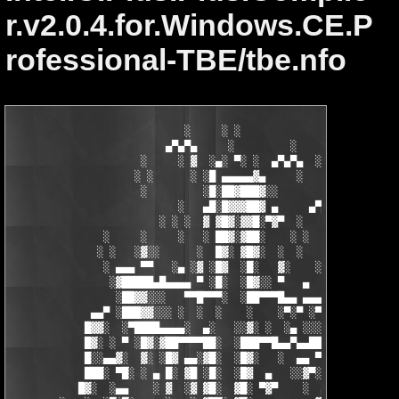
r.v2.0.4.for.Windows.CE.P
rofessional-TBE/tbe.nfo
                            ░     ░ ░

                         ▄▀▄▀▄     ░         ░    ░

                     ░     ░ ▓  ░▄░ ▀░ ░  ▄▀▄▀▄  ░ ░

                    ░ ░      ░ ░█ ▄▄▄▄▄▓▄     ░   ░

                     ░         ░█░██▓███▓░░

                           ░   ▄█░█▓▓▓██▓ ▄     ▄▀▄▀▄░

                        ░ ░ ░  ▓ ▓█▓░▓▓█░▀▓▀  ░   ░     ░

               ░     ░     ░   ░ ██▓░▓██░    ░ ░       ░ ░  ░

              ░ ░   ░▓░░      ░  █▓░ ▓█▓░  ░  ░         ░

               ░ ▄▄▄ ▀▀   ░▄ ░▓ ░█▓  ░█░   ▓░    ░░░  ░   ░▄▄

                ░▓█████▄█▄▄▄▄ ▀ ░█░  ░█▓░░ ▀   ▄     ░▓░  ▀ ▄▄▄
                 ░██▓▓░░░   ▀▀█▀▀▀░  ░██▀▀▀█▄▄ ▄▄▄ ▀ ▀▀▀▄ ░█▓░▓
             ▄▄▀ ░███▓▓░░░ ░  ░  ░    ░    ░▀░▀ ░▀▀████▄▓ █▓░ ░
            █▓▓░  ░▀████▄▄▄▄░  ▄░   ░░▓░ ░  ░▄ ░░░░▓▓▓██░ █▄ ▄▄
            █▓░ ░ ▀ ░█▓░▓██▀▀▀▀██░  ░███▀▀█▄▄▀▄▄██▓▓████░ ▓▓░▄ 
            █░░▄▄▓░  ▓░ ░█▓ ▄▄░▓█░  ░█▓░   ░  ▄▄ ▀▀████▀      ░
            ███░ ▀█░ ░ ▄ █░ ▓█ ░█░  ░█▓  ▄   ░░▓▀░ ░█▓ ▀  ░▓░  
           █▓░  ░▄▄    ░ ▓  ░▓ ▓█░  ▓█░ ▀▓▀    ░  ▄ █░ ░░ ▓▓░ ░