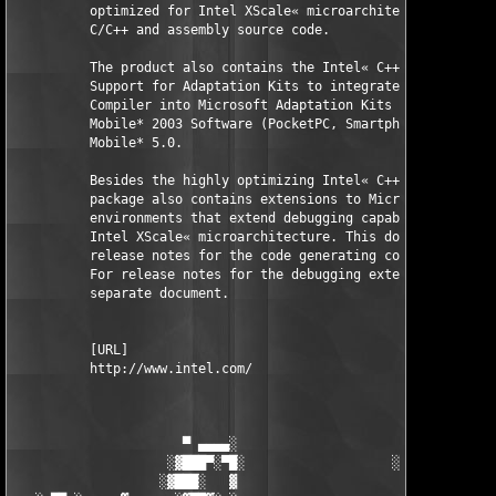
          optimized for Intel XScale« microarchitecture written
          C/C++ and assembly source code. 

          The product also contains the Intel« C++ Compiler Bui
          Support for Adaptation Kits to integrate the Intel« C
          Compiler into Microsoft Adaptation Kits for Windows 

          Mobile* 2003 Software (PocketPC, Smartphone) and Wind
          Mobile* 5.0.

          Besides the highly optimizing Intel« C++ Compiler the
          package also contains extensions to Microsoft* 

          environments that extend debugging capabilities for t
          Intel XScale« microarchitecture. This document descri
          release notes for the code generating components only
          For release notes for the debugging extensions see 

          separate document. 

          [URL]

          http://www.intel.com/

                      ▀ ▄▄▄▄░                     ░▄▄▄▄ ▀      
                    ░▓███▀░▀█░                   ░█▀░▀███▓░

                   ░▓███░   ▓                     ▓   ░███▓░   