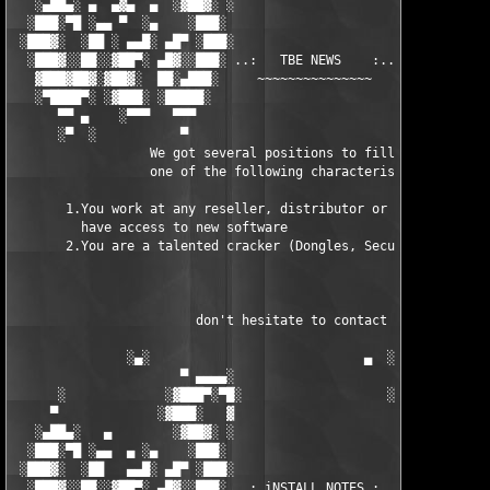
   ░▄██▄░ ▄  ▄▓▄  ▄  ░▓██▓░ ░                     ░ ░▓██▓░    ▄
  ░███░▀█ ░▄▄ ▀  ░▄    ░███░                       ░███░   ░▄  
 ░███▓░  ░██ ░ ▄▄█░ ▄█▀ ░███░                      ███▓ ▀█▄ ░█▄
  ░███▓░░██░░▓██▀░ ▄█▓░░███░ ..:   TBE NEWS    :.. ░███ ░▓█▄░ ▀
   ▓███▓██▓░▓██▓░  ██░▄███░     ~~~~~~~~~~~~~~~     ░███▄░██░ ░
   ░▀████▀░ ░▓███░ ░█████░                            █████░ ░█
      ▀▀ ▄    ░▀▀▀   ▀▀▀                               ▀▀▀ ▄ ▀▀
      ░▀  ░           ▀                                 ▀  ░  ▀
                  We got several positions to fill, if at least
                  one of the following characteristics fits to 
       1.You work at any reseller, distributor or software comp
         have access to new software

       2.You are a talented cracker (Dongles, SecuROM, VOB/Prot
                        don't hesitate to contact us 

               ░▄░                            ▄  ░

                      ▀ ▄▄▄▄░                     ░▄▄▄▄ ▀      
      ░             ░▓███▀░▀█░                   ░█▀░▀███▓░

     ▀             ░▓███░   ▓                     ▓   ░███▓░   
   ░▄██▄░   ▄        ░▓██▓░ ░                     ░ ░▓██▓░    ▄
  ░███░▀█ ░▄▄  ▄ ░▄    ░███░                       ░███░   ░▄  
 ░███▓░  ░██   ▄▄█░ ▄█▀ ░███░                      ███▓ ▀█▄ ░█▄
  ░███▓░░██░░▓██▀░ ▄█▓░░███░ ..: iNSTALL NOTES :.. ░███ ░▓█▄░ ▀