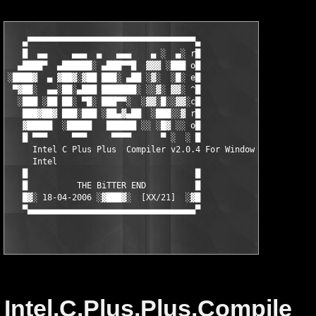
   ▄▀▀▀▀▀▀▀▀▀▀▀▀▀▀▀▀▀▀▀▀▀▀▀▀▀▀▀▀▀▀▀▀▀▀▄

   █  ▄▄     ▄▄▄  ▄   ▄▄▄    ▄ ░  ▄░ r█

  ▄████▀  ▄██████░ ▄███▀▀█  ▓▓▓ ░███ o█

░████▓  ▄ ▓██▓░▓██ ███░ ▄██ ░▓░  ░█░ e█

 ▀▓██░  ▄▄░██░▄███ ███████░ ░░▓░ ▓▓░ ^█

  ░███ ░██ ██░ ▀█░ ███▀▀░  ░▓▓░█░░▓▓░c█

   ███▓██▓ ███░███ ░██▄▓▄██  ░███░░▓ r█

   ▓█████  ░█████   ██████ ░░ ░█▓ ░░ o█

   █ ▀▀▀     ▀▀▀     ▀▀▀▀      ▀ ░  ░ █

     Intel C Plus Plus  Compiler v2.0.4 For Windows CE

     Intel

   █                                  █

   █          THE BiTTER END          █

   █▓░ 18-04-2006 ░▓███▓░  [XX/21]  ░▓█

Intel.C.Plus.Plus.Compile