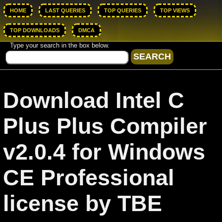
HOME
LAST QUERIES
TOP QUERIES
TOP VIEWS
TOP DOWNLOADS
DMCA
Type your search in the box below.
Download Intel C
Plus Plus Compiler
v2.0.4 for Windows
CE Professional
license by TBE