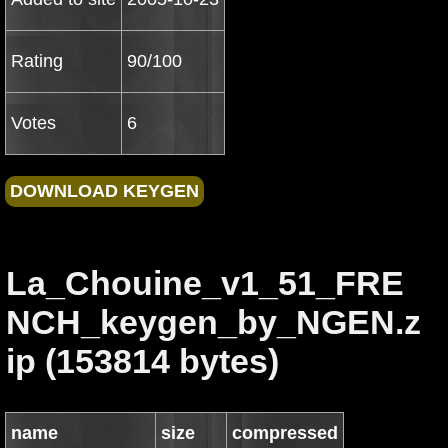
Rating
90/100
Votes
6
La_Chouine_v1_51_FRE
NCH_keygen_by_NGEN.z
ip (153814 bytes)
name
size
compressed