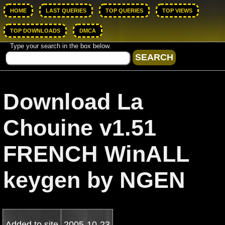
HOME
LAST QUERIES
TOP QUERIES
TOP VIEWS
TOP DOWNLOADS
DMCA
Type your search in the box below.
Download La
Chouine v1.51
FRENCH WinALL
keygen by NGEN
Added to site
2005-10-23