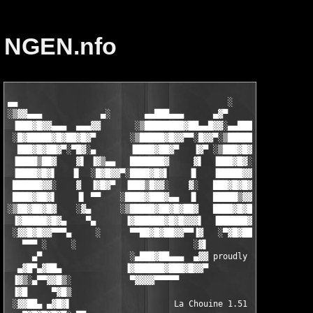
NGEN.nfo
▄▄                                           ░

░▒▓▓▄▄▄            ▄░       ▄▄███▄▄▄      ▄▓▀               ▄

 ▐███▓█▓▓▄▄▄  ▄▄▄▓▓       ░▒████████▓██▄▄█▓▓░▄▄█████▄▄▄ ░▄▄▓▀█▓
 ░█▓█████▓█▓██▓█▓▀       ░▒█████▓█▓▓▀▀░█▓▓▀░▒██████▓██▓██▓▓░ ▐█
  ███▓█▓██▓▀░▀█▓░▄       ▐████▓██▓▀   ▐▓▀ ░▒███▓█▓▀▀ ░▀▀▓▀    ▒
 ▐████▒██▓    ▓▌ ▐▓▒▄▄   ███████▓     ▓▌  ▐███▓█▓░    ░▓▌    ░█
 ▐████▓█▓▌   ▐▌  ░█▓█▓▓▀░████▓█▓▌    ▐▌   ▐█████▓▓▄  ▄▓▀     ▐█
 ██████▓▓░    ▓  ▐▓█▓▀  ▐███▒█▓▓░    ▓░   ███▓█▓█▓▀██▀▀      ▐█
 ████▓██▓▌    ▐▌ ▀▀    ░████▓███▓▄▄  ▐▌   █████▒▓▓▌   ░▄     ██
░▒██▓██▓█▓    ░▓▄      ░▒█████▓██▓█▓██▓   ████▓█▓█▓▄   ▄▓▄  ░██
 ▐▓█████▓█▓▄    ▀▄      ▐▓██████▓█▓█▓▓▓▌  ▐██████▓█▓██▓▓▓▓▌  ██
 ░▓▓█▓█▓▓▀▀▀▄     ░      ▀▀██▓█▓██▓▓▀▀▐▓   ░▀▓█▓██▓▓▓▀▀▀▀    ▐█
   ▀▀▀ ░     ░                        ░▓▌                    ░▒
     ▄▀                  ░▄███▓██▄▄▄  ▄▓▓ proudly presents...  
  ▄▓█▀▄▓██▄             ▐▓██████▓███▓█▓▓▀                      
 ▐▓▒░▄▀▀▓▓█▒░            ▀▓▓▓▓▀▀▀▀▀                            
 ▐▓█     ▀▓█▒                                                  
 ░▓▓██▄ ▄▓█▓▌                     La Chouine 1.51              