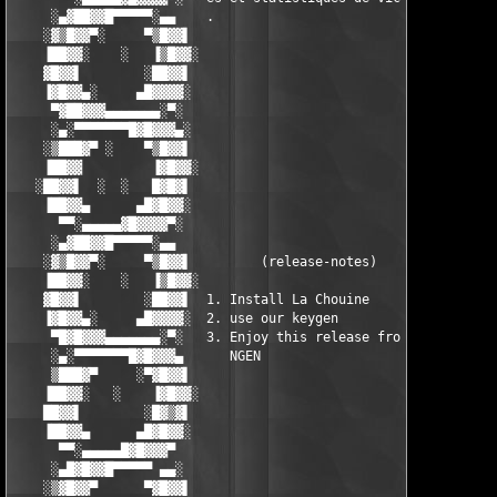
     ░▄▓██▓▓█▀▀▀▀▀░▄▄    .                                  ▄▄░
    ░▓▒█▓▓▀░     ▀▒█▓▓▌                                   ▐▓▓█▒
    ▐██▓▓░    ░   ▐▒█▓▓░                                 ░▓▓█▒▌
    ▓█▓▓▌        ░██▓▓▌                                   ▐▓▓██
    ▐▓█▓▓▄░     ▄█▓▓▓▓░                                   ░▓▓▓▓
     ▀▓██▓▓▓▄▄▄▄▄▄▄░▀░                                     ░▀░▄
     ░▄░▀▀▀▀▀▀▀█▓█▓▓▓▄░                                   ░▄▓▓▓
    ░▒███▓▀ ░    ▀▒█▓▓▌                                   ▐▓▓█▒
    ▐██▓▓         ▐▓█▓▓░                                 ░▓▓█▓▌
   ░██▓▓▌  ░  ░   █▓█▓▌                                   ▐▓█▓█
    ▐██▓▓▄      ▄█▓█▓▓░                                   ░▓▓█▓
      ▀▀░▄▄▄▄▄▓█▓▓▓▓▀░                                     ░▀▓▓
     ░▄▓██▓▓█▀▀▀▀▀░▄▄                                       ▄▄░
    ░▓▒█▓▓▀░     ▀▒█▓▓▌         (release-notes)           ▐▓▓█▒
    ▐██▓▓░    ░   ▐▒█▓▓░                                 ░▓▓█▒▌
    ▓█▓▓▌        ░██▓▓▌  1. Install La Chouine            ▐▓▓██
    ▐▓█▓▓▄░     ▄█▓▓▓▓░  2. use our keygen                ░▓▓▓▓
     ▀█▓█▓▓▓▄▄▄▄▄▄▄░▀░   3. Enjoy this release from team   ░▀░▄
     ░▄░▀▀▀▀▀▀▀█▓█▓▓▓▄      NGEN                          ▄▓▓▓█
     ▒███▓▀     ░▀▓█▓▓▌                                   ▐▓▓█▓
    ▐██▓▓░   ░    ▐▓█▓▓░                                 ░▓▓█▓▌
    ██▓▓▌        ░█▓▒▓▌                                   ▐▓▒▓█
    ▐██▓▓▄      ▄█▓█▓▓░                                   ░▓▓█▓
      ▀▀░▄▄▄▄▄█▓█▓▓▓▀                                       ▀▓▓
     ░▄█▓█▓▓█▀▀▀▀▀ ▄▄░                                     ░▄▄ 
    ░▒▓█▓▓▀      ▀▓█▓▓▌                                   ▐▓▓█▓