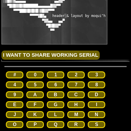
░▒█▓▒▓▄▄▄▄▄              ▄▄▓▓▀                    ▀▓▓▄▄    ░   
  ▀█▓█▓▓█▓███████▄▄▄▄▄▄█▓▓▀▀                        ▀▀▓▓█▄▄▄▄▄▄
     ▀▀▀███▓█▓█▓█▒▓█▓▓▀▀▀                              ▀▀▀▓▓█▓▒
             ▀▀▀▀▓█▓▄   header░& layout by moqui^hs 2004   ▄▓█▓
                   ▀▓▓▄▄   ▄▄▀                    ▀▄▄   ▄▄▓▓▀

                     ▀█▓█▓▓▀                        ▀▓▓█▓█▀

                       ▀▀                              ▀▀
#
0
1
2
3
4
5
6
7
8
9
A
B
C
D
E
F
G
H
I
J
K
L
M
N
O
P
Q
R
S