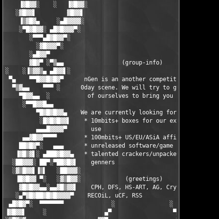
    ▐▓█▓▓░    ░   ▐▓█▓▓░                                 ░▓▓█▓▌
   ░▓█▓▓▌         ▓█▓▓▌                                   ▐▓▓█▓
    ▐▒▓█▓▄     ░▄█▓▓▓▓░                                   ░▓▓▓▓
    ░▀█▓█▓▓░ ▄█▓█▓▓▓▀░                                     ░▀▓▓
       ░▀▀▀▄█▓█▓▓▀░                                           ░
         ░▓█▓▓▓▀░                                              
       ░▄█▓▓▀                                                  
       ▓█▓▀ ░▀▒▄▄                 (group-info)                 
░    ░▐▒▓▓▒▄ ▄█▓▓▌░                                          ░▐
 ▀▄    ▀▀█▓▓█▓█▓▀      nGen is an another competitor on the    
  ▀▒▓▄▄    ▀▀▀ ░      0day scene. We will try to give the best 
    ▀█▓▓▄▄  ░           of ourselves to bring you quality.     
     ░▀▀█▓▓█▄▄                                                 
         ▀█▓█▓█▓▓▄    We are currently looking for:           ▄
          ░█▓█▓█▓▓▌    * 10mbits+ boxes for our exclusive    ▐▓
         ▄▄▄█▓▓▓▓▀       use                                  ▀
     ▄▄▓█▓▓▀▀▀▀        * 100mbits+ US/EU/ASiA affils           
    ██▓█▓▀░   ▄▄▄      * unreleased software/game suppliers    
   ▐▓█▒▓▌░ ▄███▓█▓▓▄   * talented crackers/unpackers/key-   ▄▓▓
  ░██▓▓▓░ ██▀░▀██▓█▓▌    genners                           ▐▓█▓
  ░▓▒█▓▓▌▐▒▌   ░██▓▓▓░                                    ░▓▓▓█
   ▐█▓█▓▓ ▀░   ░▓▒█▓▓░             (greetings)            ░▓▓█▒
    ▓█▓█▓▓▄▄░▄▄▓█▒▓▓▌    CPH, DFS, HS-ART, AG, Cryotik,    ▐▓▓▒
   ░▄▀▓█▓██▓█▓█▓▓▓▓▀    RECOiL, uCF, RSS                    ▀▓▓
 ▄█▓█▓▀░  ▀▀▀▀▀▀▀              ░                ░              
▐▓█▓▓▌     ░                 ▄▀                  ▀▄            