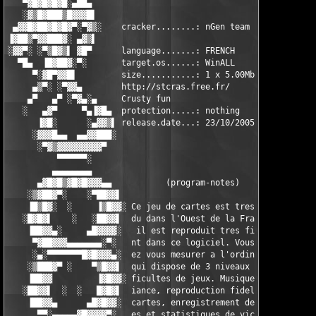
   ▀▓█▓█▓█▓█░▄██▄                                              
   ░▓▒█▓███▒█▓▓▓█▌                                            ▐
 ▄▓▓█▓██▓█▓█▓▀░▀▓▒░    cracker........: nGen team            ░▒
▐▓██▒▀▓▓███▓░ ▄▓▒▌                                            ▐
░▓▓▀░ ░▀▒█▓▒▌ ▓█▀      language.......: FRENCH                 
  ▀█▄  ▐█▓██▓░▀░       target.os......: WinALL                 
     ▀░▓█▀▓▓█▌         size...........: 1 x 5.00Mb =  5.00Mb   
     ▄▒▀░ ░▀▓▓▄        http://stcras.free.fr/                  
    ▄▀   ▄▀ ░▀▓▄░▄     Crusty fun                             ▄
   ░   ▄▓▀     ▀▄▐▓█▄  protection.....: nothing            ▄█▓▌
      ▐▓█░      ░▄▓▓▒▌ release.date...: 23/10/2005        ▐▒▓▓▄
     ░▓▓▓█▄▄  ▄▄▓▓███░                                    ░███▓
      ░▀▓▒▓▓▓▓▓▓▓▓▓▀                                        ▀▓▓
          ▀▀▀▀▀▀░                                              
         ▄▄▄▄▄▄▄▄                                              
      ▄▓█▓█▒▓█▓█▓▓▓▄▄           (program-notes)             ▄▄▓
    ░▒▓██▓▀░    ░▀██▓▓▌                                   ▐▓▓██
    ▐█▒█▓░  ░     ▐▒█▓▓░ Ce jeu de cartes est tres repan ░▓▓█▒▌
   ░█▓█▓▌    ░   ░██▓▓▌  du dans l'Ouest de la France et ▐▓▓██░
    ▐██▓▓▄░     ▄█▓▓▓▓░   il est reproduit tres fideleme  ░▓▓▓▓
     ▀▓██▓▓▓▄▄▄▄▄▄▄░▀░   nt dans ce logiciel. Vous pourr   ░▀░▄
     ░▄░▀▀▀▀▀▀▀█▓█▓▓▓▄░  ez vous mesurer a l'ordinateur   ░▄▓▓▓
    ░▒███▓▀ ░    ▀▒█▓▓▌  qui dispose de 3 niveaux de dif  ▐▓▓█▒
    ▐██▓▓         ▐▓█▓▓░ ficultes de jeux. Musique d'amb ░▓▓█▓▌
   ░██▓▓▌  ░  ░   █▓█▓▌  iance, reproduction fidele des   ▐▓█▓█
    ▐██▓▓▄      ▄█▓█▓▓░  cartes, enregistrement des scor  ░▓▓█▓
      ▀▀░▄▄▄▄▄▓█▓▓▓▓▀░   es et statistiques de victoires   ░▀▓▓