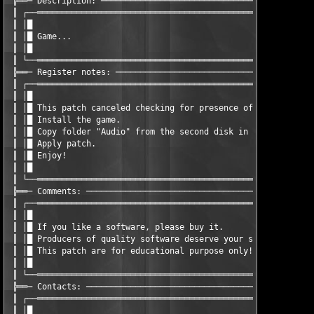
 ╠══─ Description: ────────────────────────────────────────────
 ║ ┌──═════════════════════════════════════════════════════════
 ║ │█                                                          
 ║ │█ Game...                                                  
 ║ │█                                                          
 ║ └──═════════════════════════════════════════════════════════
 ╠══─ Register notes: ─────────────────────────────────────────
 ║ ┌──═════════════════════════════════════════════════════════
 ║ │█                                                          
 ║ │█ This patch canceled checking for presence of the CD.     
 ║ │█ Install the game.                                        
 ║ │█ Copy folder "Audio" from the second disk in a directory w
 ║ │█ Apply patch.                                             
 ║ │█ Enjoy!                                                   
 ║ │█                                                          
 ║ └──═════════════════════════════════════════════════════════
 ╠══─ Comments: ───────────────────────────────────────────────
 ║ ┌──═════════════════════════════════════════════════════════
 ║ │█                                                          
 ║ │█ If you like a software, please buy it.                   
 ║ │█ Producers of quality software deserve your support.      
 ║ │█ This patch are for educational purpose only!             
 ║ │█                                                          
 ║ └──═════════════════════════════════════════════════════════
 ╠══─ Contacts: ───────────────────────────────────────────────
 ║ ┌──═════════════════════════════════════════════════════════
 ║ │█                                                          