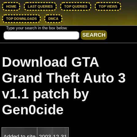
HOME
LAST QUERIES
TOP QUERIES
TOP VIEWS
TOP DOWNLOADS
DMCA
Type your search in the box below.
Download GTA
Grand Theft Auto 3
v1.1 patch by
Gen0cide
Added to site
2003-12-31