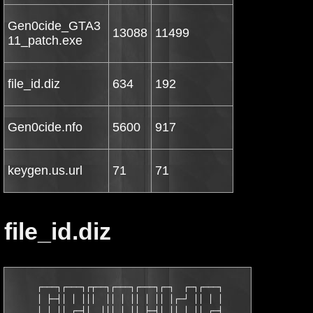
Gen0cide_GTA3
13088
11499
11_patch.exe
file_id.diz
634
192
Gen0cide.nfo
5600
917
keygen.us.url
71
71
file_id.diz
      ┌───┐┌───┐┌┬──┐┌───┐┌───┐┌─┐  ┌─┐┌───┐

      │ ├─┤│ │ │││  ││ │ ││ │ ││ │┌─┘ ││ │ │

      │ │ ││ ┌─┤│  │││ │ ││ ├─┤│ ││ │ ││ ┌─┤
