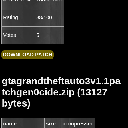
Rating
88/100
Votes
5
gtagrandtheftauto3v1.1pa
tchgen0cide.zip (13127
bytes)
name
size
compressed