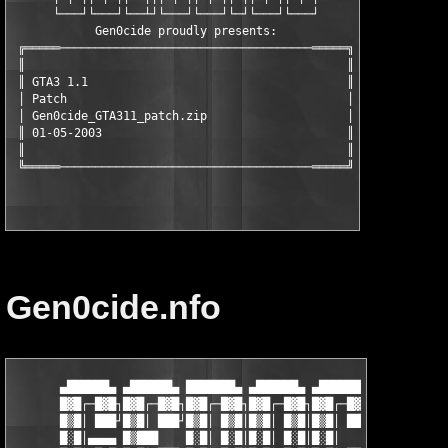
      └───┘└───┘└──┴┘└───┘└───┘└─┘└───┘└───┘

            Gen0cide proudly presents:

 ╔═════────────────────────────────────────═════╗

 ║                                              ║

 ║ GTA3 1.1                                     ║

 │ Patch                                        │

 │ Gen0cide_GTA311_patch.zip                    │

 ║ 01-05-2003                                   ║

 ║                                              ║

Gen0cide.nfo
       ▄██████▄ ▄██████▄ ███████▄ ▄██████▄ ▄██████▄ ███ ███████
       █▓█┌─█▓█┐█▓█┌─█▓█┐█▓█┌─█▓█┐█▓█┌─█▓█┐█▓█┌─█▓█┐█▓█┐█▓█┌─█▓
       █▒█│ ███┘█▒█│ ███┘█▒█│ █▒█│█▒█│ █▒█│█▒█│ ███┘█▒█│█▒█│ █▒
       █░█│▄▄▄▄ █▒███    █░█│ █░█│█░█│ █░█│█░█│     █░█│█░█│ █░