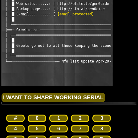
 ║ │█ Web site.......: [ http://elite.to/gen0cide              
 ║ │█ Backup page....: [ http://nfo.at/gen0cide                
 ║ │█ E-mail.........: [ 
[email protected]
                    
 ║ │█                                                          
 ║ └──═════════════════════════════════════════════════════════
 ╠══─ Greetings: ──────────────────────────────────────────────
 ║ ┌──═════════════════════════════════════════════════════════
 ║ │█                                                          
 ║ │█ Greets go out to all those keeping the scene alive and yo
 ║ │█                                                          
 ║ └──═════════════════════════════════════════════════════════
 ╚══────────────────────══ Nfo last update Apr-29-2003 ══──────
#
0
1
2
3
4
5
6
7
8