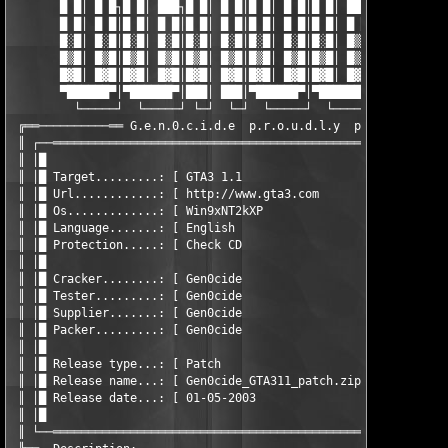
       █ █│ █ █┐█ █│ ███┐█ █│ █ █│█ █│ █ █│█ █│ ███┐█ █│█ █│ █ 
       █ █│ █ █│█ █│ █ █│█ █│ █ █│█ █│ █ █│█ █│ █ █│█ █│█ █│ █ 
       █░█│ █░█│█░█│ █░█│█░█│ █░█│█░█│ █░█│█░█│ █▒█│█░█│█░█│ █░
       █▒█│ █▒█│█▒█│ █▒█│█▒█│ █▒█│█▒█│ █▒█│█▒█│ █▒█│█▒█│█▒█│ █▒
       █▓█│ █▓█│█▓█│ █▓█│█▓█│ █▓█│█▓█│ █▓█│█▓█│ █▓█│█▓█│█▓█│ █▓
       ▀██████▀│▀██████▀│███│ ███│▀██████▀│▀██████▀│███│███████
         └─────┘  └─────┘ └─┘  └─┘  └─────┘  └─────┘ └─┘  └────
 ╔══──────────══ G.e.n.0.c.i.d.e  p.r.o.u.d.l.y  p.r.e.s.e.n.t.
 ║ ┌──═════════════════════════════════════════════════════════
 ║ │█                                                          
 ║ │█ Target.........: [ GTA3 1.1                              
 ║ │█ Url............: [ http://www.gta3.com                   
 ║ │█ Os.............: [ Win9xNT2kXP                           
 ║ │█ Language.......: [ English                               
 ║ │█ Protection.....: [ Check CD                              
 ║ │█                                                          
 ║ │█ Cracker........: [ Gen0cide                              
 ║ │█ Tester.........: [ Gen0cide                              
 ║ │█ Supplier.......: [ Gen0cide                              
 ║ │█ Packer.........: [ Gen0cide                              
 ║ │█                                                          
 ║ │█ Release type...: [ Patch                                 
 ║ │█ Release name...: [ Gen0cide_GTA311_patch.zip             
 ║ │█ Release date...: [ 01-05-2003                            
 ║ │█                                                          
 ║ └──═════════════════════════════════════════════════════════