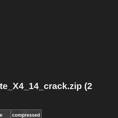
e_X4_14_crack.zip (2
ze
compressed