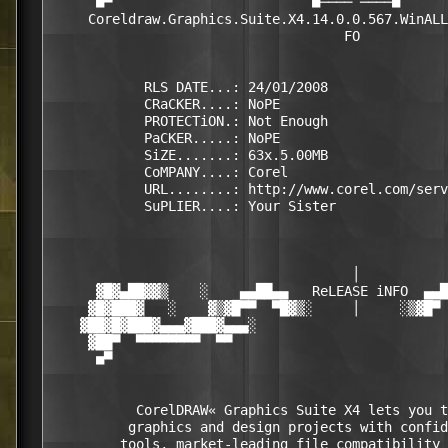
      ■▀                         ■──── ────■      
     Coreldraw.Graphics.Suite.X4.14.0.0.567.WinALL
                                     FO           
            RLS DATE...: 24/01/2008

            CRaCKER....: NoPE

            PROTECTiON.: Not Enough

            PaCKER.....: NoPE

            SiZE.......: 63x.5.00MB

            CoMPANY....: Corel

            URL........: http://www.corel.com/serv
            SuPLIER....: Your Sister

                                      │

      ▓█▓▄██▓▓▒    ░    ▄▄██▄▄   ReLEASE iNFO  ▄▄█
     ▓█▓███▓   ░    ▓▒▓█▀▀  ▀█▓▒░     │     ░▒▓█▀ 
    ▓██▓█▓███▓▄▄▄▓███▓▄▄▄░                        
     ▓██▀  ▀▀▀▀▀▀▀▀  ▀▀                           
      ■▀                                          
           CorelDRAW« Graphics Suite X4 lets you t
          graphics and design projects with confid
         tools, market-leading file compatibility 