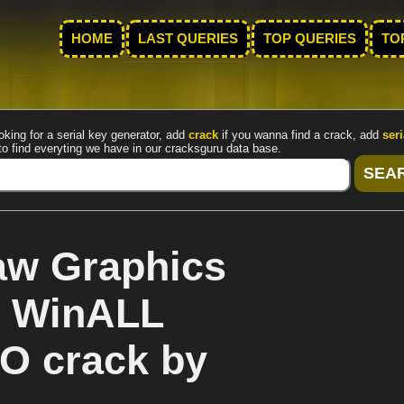
HOME
LAST QUERIES
TOP QUERIES
TO
oking for a serial key generator, add
crack
if you wanna find a crack, add
seri
to find everyting we have in our cracksguru data base.
aw Graphics
67 WinALL
 crack by