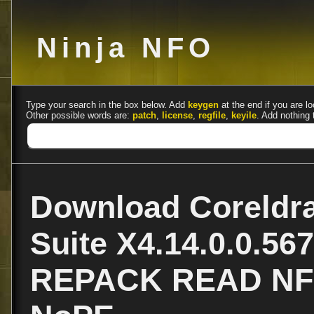
Ninja NFO
Type your search in the box below. Add
keygen
at the end if you are lo
Other possible words are:
patch
,
license
,
regfile
,
keyile
. Add nothing 
Download Coreldr
Suite X4.14.0.0.5
REPACK READ NFO