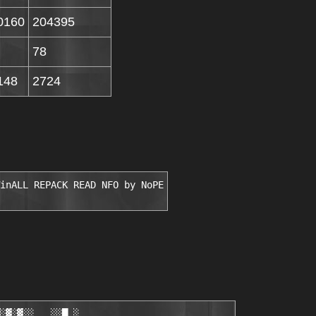
0160
204395
78
148
2724
inALL REPACK READ NFO by NoPE
░▓░▓░░   ░░█ ░ 
