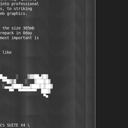
into professional  

s, to striking     

eb graphics.       

                   

 the size 305mb    

repack in 0day     

most important is  

                   

 like              

                   

█▄▄    ░    ▒▓▓██▄▓█▓

 ▀▀█▓▒▓    ░   ▓███▓█▓

 ░▄▄▄▓███▓▄▄▄▓███▓█▓██▓

    ▀▀  ▀▀▀▀▀▀▀▀  ███▓

                   ▀■

                   

                   

                   

CS SUITE X4 \      
