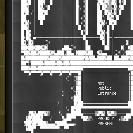
   ██▓█ ║ ██▓  █          █  ░█    ▓█▓▓▓▒█▓ ▓░█  █
   ██▓  ║ █▓░░█           █░ ░█    █ █▓▒▒░▓░▓█   █
   █▓█ ░║ ██▓█            █  ░█    ██ █▓▓░▓ █    █
   ██   ║ ███             █ ░░█    ██░ █▓▓░█     █
   █▓▓░ ║  █              █ ░░█    █▓▓░ █▓█      █
   ██▓  ║                  █ ░█    ██░ █ █       █
   █ █▓ ║                   █░█    █▓▓░█ │        
   █░█▓ ■════════════════════█══════█▓ █═│════════
   █▓░█▓     ░░               █      █ █ │     ▓  
   ██▓██▓██▓▓▓      ▄██▄░░    ██      ██ │   ▓  ▓█
   ▀██▓██▓▓████▓▓▄███░██▄ ▓███▓██  ▓▓▄▄  │░░░ ░███
   █▓█████████▓████▓█████████▓█▓██▄███▓██ ██▄███▓█
   ██▀░█████▓████▓██▓██▓██████████████████████████
   ███▓██▓███████████████████▀▀▀▀▀▀▀▀▀▀▀▀▀▀▀▀▀▀▀██
    ▀▀▓▀▀▀▀▓▀▀▀▓▀▀▀▓▀▀▀▓▀▀▀█┌───────────────────┐█
                      ░  ░▒█│                   │█

                          ▒█│      Not          │█
                        ░ ██│      Public       │█
                    ░    ░▓█│      Entrance     │█
                        ░███│                   │█
                  ░      █▓██───────────────────██
                      ░ █▓██▀▀▀▀▀▀▀▀▀▀▀▀▀▀▀▀▀▀▀▀▀█
      ▓█▓▄██▓▓▒    ░  ▄▄████▄═════▒▓▓▓ ▓▓▓▒════▄▄█
     ▓█▓███▓   ░    ▓▄██▀▀  ▀█▓▒░  PROUDLY  ░▒▓█▀ 
    ▓██▓█▓███▓▄▄▄▓████▄▄▄░         PRESENT        
     ▓██▀  ▀▀▀▀▀▀▀▀  ▀▀                           