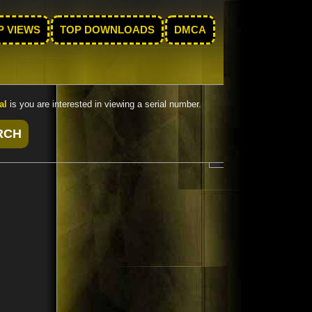
P VIEWS
TOP DOWNLOADS
DMCA
al
is you are interested in viewing a serial number.