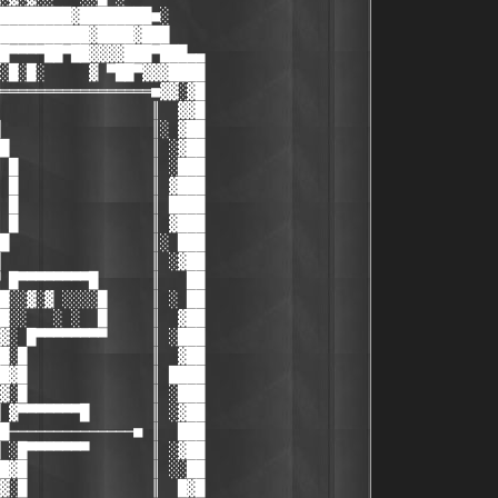
████████▓████████■░ 

██████████▓████▓███  

█▀▀▀▀██▀██▓▓▓▓███▀███▄▄    

░█░█░     ▓ ▀██▀▓▓▓████

═════════════════■▓▓░▓█

                 ║  ▓▓█

                 ║░ ▓██

█                ║ ░▓██

 █               ║ ░███

 █               ║ ▓███

 █               ║ ████

 █               ║ ▓███

█                ║░ ███

                 ║ ░▓██

 █▀▀▀▀▀▀▀▀█      ║   ██

█░░▓░▓ ░░░░█     ║ ░ ██

█░░   ░ ░  █     ║  ▓██

▓░ █▀▀▀▀▀▀▀▀     ║ ░███

█░█              ║  ▓██

█▓█              ║ ████

▓░█              ║ ░███

 ▓▀▀▀▀▀▀▀█       ║ ░▓██

█──────────────■ ║  ███

 ░█▀▀▀▀▀▀▀       ║ ░▓██

█▓█              ║ ░░██

▓░█              ║  █▓█
