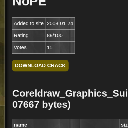
NoPE
Added to site
2008-01-24
Rating
89/100
Votes
11
Coreldraw_Graphics_Suit
07667 bytes)
name
si