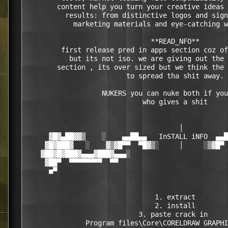
        content help you turn your creative ideas 
          results: from distinctive logos and sign
            marketing materials and eye-catching w
                               **READ_NFO**       
         first release pred in apps section coz of
           but its not iso. we are giving out the 
        section , its over sized but we think the 
                         to spread tha shit away. 
                   NUKERS you can nuke both if you
                             who gives a shit     
                                      │      

      ▓█▓▄██▓▓▒    ░    ▄▄██▄▄   InSTALL iNFO  ▄▄█
     ▓█▓███▓   ░    ▓▒▓█▀▀  ▀█▓▒░     │     ░▒▓█▀ 
    ▓██▓█▓███▓▄▄▄▓███▓▄▄▄░                        
     ▓██▀  ▀▀▀▀▀▀▀▀  ▀▀                           
      ■▀                                          
                                1. extract        
                                2. install        
                            3. paste crack in     
               Program files\Core\CORELDRAW GRAPHI