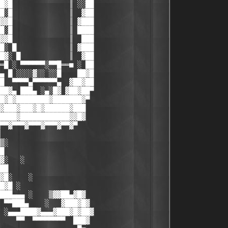
█▓█              ║ ░░██

█░█              ║  ▓██

▓▓█              ║ ▓███

█░█              ║ ████

▓▓█              ║  ███

█░ █             ║ ▓███

█▓░ █            ║  ▓██

═█ ░ ▀▀▀▀▀▀░▀▀█══■ ░ ██

▄ █ ░░░░▓░░ ░░█    ██▓█

█  ▀▀▀▀▄▀▀▀▀▀▀▄  ▓██▓██

██▓▄ ███▄ ░▄░█▓ ▓██▓██▀

█▓█▓████████▓███████▓▀

▓███▓███▓█▓██████▓███

████▓████████████▓▓█▓

▀▀▓▀▀▀▓▀▀▀▓▀▀▀▓▀▀▓▀

▒░                 

█                  

▓░   ░

██     

▓█░    ░

█▓█ ░  

███▄▄▄ ░    ▒▓▓██▄▓█▓

 ▀▀███▄    ░   ▓███▓█▓

 ░▄▄▄████▓▄▄▄▓███▓█▓██▓

    ▀▀  ▀▀▀▀▀▀▀▀  ███▓
