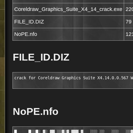
Coreldraw_Graphics_Suite_X4_14_crack.exe
22
FILE_ID.DIZ
79
NoPE.nfo
12
FILE_ID.DIZ
crack for Coreldraw Graphics Suite X4.14.0.0.567 W
NoPE.nfo
█     █░░█░ ▓░ ▓▓ ░░▓░▓ ▓▓▓ ▓   ░░░ ░░   ░░░   ░░▓