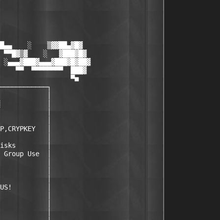
                   

                   

                  

█▄▄    ░    ▒▓▓██▄▓█▓

 ▀▀█▓▒▓    ░   ▓███▓█▓

 ░▄▄▄▓███▓▄▄▄▓███▓█▓██▓

    ▀▀  ▀▀▀▀▀▀▀▀  ███▓

                  ▀■

────────────┐      

            │    

            │   

            │  

            │  

P,CRYPKEY   │  

            │  

isks        │  

 Group Use  │  

            │  

            │  

            │  

US!         │  

            │  

            │  

            │  
