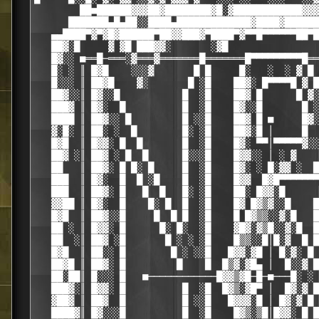
        ██■██████▓▓▓██▓████████▓█░▓████████████▓▓▓
      ███████▄█▄██░░████▄█████████████▓████▓██████
   ▄▄████▀▓▀▓█▓██████▀██▓▓███▓▀████▀▓▀▀█▀▀▀▀▀▀██▀█
   ██▓░█     ▓ ▓█ ███▓▓░       ░▓█                
   █▓░░ ■══█─═══░▓═══▓═══════█═══════█▀▀▀▀▀▀▀▀▀█══
   █░ ░ ║ █▓█    ░░░▓       █ █     █░   ░  ░ ▓ █ 
   █░░░ ║ ██▓█    ▓░       █ ░█    ██▓░ █▀▀▀▀█ ▓ █
   ██▓░░║ █▓░░█           █  ░█    ██▓ █      █ ▓░
   ███▓ ║ █▓░  █          █  ░█    █▓░░█       █ ░
   ████ ║ ██▓░░ █         █ ░░█    ██▓ █ ■     █▓░
   ▓░█░ ║ ██░ ░  █        █░ ░█    ██▓░█ │     █  
   █▓█  ║ █▓▓░ █  █       █  ░█    █▓░ ▀▀│▀▀▀▀▀▓░░
   ██▓ ░║ ██▓ ░ █  █      █░░░█    █▓▓░░ │ ░ ▓    
   ██   ║ ██▓░ █ █░ █     █  ░█    █▓░ ░ █░▓▓ ░  █
   ███  ║ █▓░  █  █ ░█    █  ░█    █▓▓  █▓█▀▀▀▀▀▀▀
   ███  ║ ██▓░ █   █  █   █░ ░█    ██░ █▓▓░█      
   ▓▓██ ║ █▓░  █    █░ █  █  ░█    █▓ █▓▒▓░░█    █
   █▓█  ║ ██▓░░█     █  █ █  ░█    █ █▓▒▒░░▓░█   █
   ██ ░ ║ █▓▓░ █      █░ █░  ░█    ▓█▓░▓▒█░░▓░█  █
   ██  ░║ ██▓ ░█       █ ░ ░ ░█    █▒▒░░█│█░▓  █ █
   █▓█  ║ ██░░ █        █ ░ ░░█   █▓▓░▓█ │ █░▓░ █ 
   ██▓█ ║ ██▓░ █         █    █  █▒▓░▓█▄ │  █░░▓ █
   ██░██║ █░░░ █   ■────────────█▓▓▒▓█─█─■───█░ ░ 
   ███▓░║ █▓▓░ █          █  ░█  █▓▒░▓█▀ │  █▓░▓ █
   ▓██▓ ║ ██▓  █          █ ░░█   █▓▓▓░█ │ █▓░▓ █ 
   ████▓║ █▓░░░█          █  ░█    █▓▒░▒█│█▓▓░ █ █