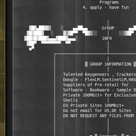
                                   Programs       
                            4. apply - have fun   
                                      │           
      ▓█▓▄██▓▓▒    ░    ▄▄██▄▄      GrOUP      ▄▄█
     ▓█▓███▓   ░    ▓▒▓█▀▀  ▀█▓▒░░    │    ░░▒▓█▀ 
    ▓██▓█▓███▓▄▄▄▓███▓▄▄▄░          iNFO          
     ▓██▀  ▀▀▀▀▀▀▀▀  ▀▀               │           
      ■▀                              │           
                ┌─────────────────────┴───────────
                │                     │           
                │            ▒ GROUP iNFORMATION ▒
                │                     │           
                │   Talented Keygenners , Crackers
                │   Dongle - FlexLM,SentinelLM,HAS
                │   Suppliers of Pre-retail for   
                │   Software - Bookware - Sample D
                │   Private 100Mbit+ for Exclusive
                │   Shells            │           
                │   EU Private Sites 100Mbit+     
                │   Do not email for US,DE Sites  
                │   DO NOT REQUEST ANY FILES FROM 
                │                     │           
                │                     │           
                │                     │           