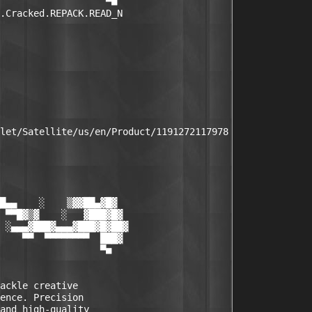
                   ▀■

.Cracked.REPACK.READ_N

                      

let/Satellite/us/en/Product/1191272117978

█▄▄    ░    ▒▓▓██▄▓█▓

 ▀▀█▓▒▓    ░   ▓███▓█▓

 ░▄▄▄▓███▓▄▄▄▓███▓█▓██▓

    ▀▀  ▀▀▀▀▀▀▀▀  ███▓

                  ▀■

ackle creative     

ence. Precision    

and high-quality   
