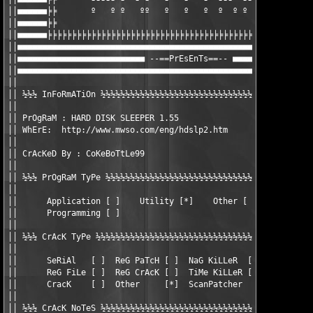
││■■■■■■╞╞       º   º º   ºº   º   º   º  º  º º   º º  º     
││■■■■■■╞╞  						         ╞╞■■■■■■││

││■■■■■■╞╞╞╞╞╞╞╞╞╞╞╞╞╞╞╞╞╞╞╞╞╞╞╞╞╞╞╞╞╞╞╞╞╞╞╞╞╞╞╞╞╞╞╞╞╞╞╞╞╞╞╞╞╞╞
││■■■■■■■■■■■■■■■■■■■■■■■■■■■■■■■■■■■■■■■■■■■■■■■■■■■■■■■■■■■■■
││■■■■■■■■■■■■■■■■■■■■■■■■■■ --==PrEsEnTs==-- ■■■■■■■■■■■■■■■■■
││■■■■■■■■■■■■■■■■■■■■■■■■■■■■■■■■■■■■■■■■■■■■■■■■■■■■■■■■■■■■■
││                                                             
││ ½½½ InFoRmATiOn ½½½½½½½½½½½½½½½½½½½½½½½½½½½½½½½½½½½½½½½½½½½½
││                                                             
││ PrOgRaM : HARD DISK SLEEPER 1.55                Date: [25/05
││ WhErE:  http://www.mwso.com/eng/hdslp2.htm                  
││                                                             
││ CrAcKeD By : CoKeBoTtLe99                                   
││                                                             
││ ½½½ PrOgRaM TyPe ½½½½½½½½½½½½½½½½½½½½½½½½½½½½½½½½½½½½½½½½½½½
││                                                             
││      Application [ ]    Utility [*]    Other [ ]    Game  [ 
││      Programming [ ]                                        
││                                                             
││ ½½½ CrAcK TyPe ½½½½½½½½½½½½½½½½½½½½½½½½½½½½½½½½½½½½½½½½½½½½½
││                                                             
││      SeRiAl   [ ]  ReG PaTcH [ ]  NaG KiLLeR  [ ] CD ChEcK [
││      ReG FiLe [ ]  ReG CrAcK [ ]  TiMe KiLLeR [ ] GenKeY   [
││      CracK    [ ]  Other     [*]  ScanPatcher               
││                                                             
││ ½½½ CrAcK NoTeS ½½½½½½½½½½½½½½½½½½½½½½½½½½½½½½½½½½½½½½½½½½½½