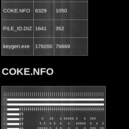
COKE.NFO
6329
1050
FILE_ID.DIZ
1641
352
keygen.exe
179200
76669
COKE.NFO
│││││││││││││││││││││││││││││││││││││││││││││││││││││││││││││││
││■■■■■■■■■■■■■■■■■■■■■■■■■■■■■■■■■■■■■■■■■■■■■■■■■■■■■■■■■■■■■
││■■■■■■■■■■■■■■■■■■■■■■■■■■■■■■■■■■■■■■■■■■■■■■■■■■■■■■■■■■■■■
││■■■■■■╞╞╞╞╞╞╞╞╞╞╞╞╞╞╞╞╞╞╞╞╞╞╞╞╞╞╞╞╞╞╞╞╞╞╞╞╞╞╞╞╞╞╞╞╞╞╞╞╞╞╞╞╞╞╞
││■■■■■■╞╞					                 ╞╞■■■■■■││

││■■■■■■╞╞         º   ºº   º ººººº º   º  ººº    º   º  º     
││■■■■■■╞╞        º º  º º  º   º   ººººº  º  º  º º   ºº      
││■■■■■■╞╞       ººººº º  º º   º   º   º  ººº  ººººº  ºº      