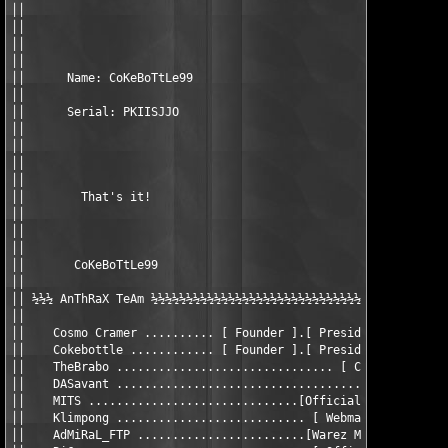
││                                                             
││                                                             
││                                                             
││                                                             
││      Name: CoKeBoTtLe99                                     
││                                                             
││      Serial: PKIISJJO                                       
││                                                             
││                                                             
││                                                             
││                                                             
││        That's it!                                           
││                                                             
││                                                             
││                                                             
││       CoKeBoTtLe99                                          
││                                                             
││ ½½½ AnThRaX TeAm ½½½½½½½½½½½½½½½½½½½½½½½½½½½½½½½½½½½½½½½½½½½
││                                                             
││    Cosmo Cramer .......... [ Founder ].[ President1 ] [ Crac
││    Cokebottle ............ [ Founder ].[ President2 ] [ Crac
││    TheBrabo ............................... [ Coder ] [ Crac
││    DASavant ......................................... [ Crac
││    MITS ..............................[Official Euro] [ Cour
││    Klimpong ........................... [ Webmaster ] [ Cour
││    AdMiRaL_FTP ........................[Warez Master] [ Cour