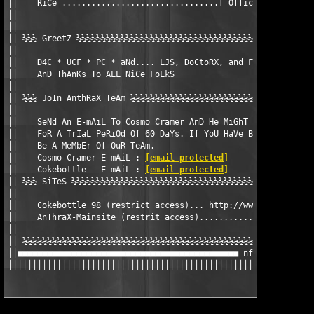
││    RiCe ................................[ Official  ] [ Dist
││									 ││

││                                                             
││ ½½½ GreetZ ½½½½½½½½½½½½½½½½½½½½½½½½½½½½½½½½½½½½½½½½½½½½½½½½½
││                                                             
││    D4C * UCF * PC * aNd.... LJS, DoCtoRX, and FOSI          
││    AnD ThAnKs To ALL NiCe FoLkS                             
││                                                             
││ ½½½ JoIn AnthRaX TeAm ½½½½½½½½½½½½½½½½½½½½½½½½½½½½½½½½½½½½½½
││                                                             
││    SeNd An E-mAiL To Cosmo Cramer AnD He MiGhT ConSiDeR YoU 
││    FoR A TrIaL PeRiOd Of 60 DaYs. If YoU HaVe BaLLs, YoU WiL
││    Be A MeMbEr Of OuR TeAm.                                 
││    Cosmo Cramer E-mAiL : 
[email protected]
                  
││    Cokebottle   E-mAiL : 
[email protected]
                  
││ ½½½ SiTeS ½½½½½½½½½½½½½½½½½½½½½½½½½½½½½½½½½½½½½½½½½½½½½½½½½½
││                                                             
││    Cokebottle 98 (restrict access)... http://www.lis.net.au/
││    AnThraX-Mainsite (restrit access)........... http://AnThr
││                                                             
││ ½½½½½½½½½½½½½½½½½½½½½½½½½½½½½½½½½½½½½½½½½½½½½½½½½½½½½½½½½½½½
││■■■■■■■■■■■■■■■■■■■■■■■■■■■■■■■■■■■■■■■■■■■■■ nfo by LeoWorld
││││││││││││││││││││││││││││││││││││││││││││││││││││││││││││││