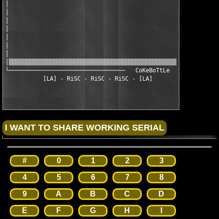
│                                                     │

│                                                     │

│                                                     │

│                                                     │

│                                                     │

│                                                     │

│                                                     │

│▒▒▒▒▒▒▒▒▒▒▒▒▒▒▒▒▒▒▒▒▒▒▒▒▒▒▒▒▒▒▒▒▒▒▒▒▒▒▒▒▒▒▒▒▒▒▒▒▒▒▒▒ │

└──────────────────────────────────   CoKeBoTtLe   ───┘

#
0
1
2
3
4
5
6
7
8
9
A
B
C
D
E
F
G
H
I