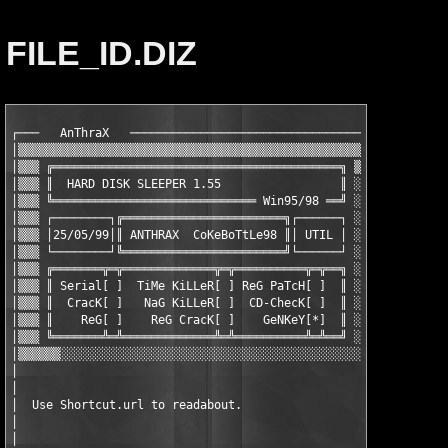
FILE_ID.DIZ
┌───   AnThraX   ─────────────────────────────────────┐

│▒▒▒▒▒▒▒▒▒▒▒▒▒▒▒▒▒▒▒▒▒▒▒▒▒▒▒▒▒▒▒▒▒▒▒▒▒▒▒▒▒▒▒▒▒▒▒▒▒▒▒▒▒│

│▒▒▒ ╔═════════════════════════════════════════╗ ▒▒▒▒▒│

│▒▒▒ ║  HARD DISK SLEEPER 1.55                 ║ ░░▒▒▒│

│▒▒▒ ╚═════════════════════════════ Win95/98 ══╝ ░░▒▒▒│

│▒▒▒ ┌────────┐╔═══════════════════════╗┌──────┐ ░░▒▒▒│

│▒▒▒ │25/05/99│║ ANTHRAX  CoKeBoTtLe98 ║│ UTIL │ ░░▒▒▒│

│▒▒▒ └────────┘╚═══════════════════════╝└──────┘ ░░▒▒▒│

│▒▒▒ ╔═══════╦═╦═════════════╦═╦══════════╦═╦══╗ ░░▒▒▒│

│▒▒▒ ║ Serial[ ]  TiMe KiLLeR[ ] ReG PaTcH[ ]  ║ ░░▒▒▒│

│▒▒▒ ║  CracK[ ]   NaG KiLLeR[ ]  CD-ChecK[ ]  ║ ░░▒▒▒│

│▒▒▒ ║    ReG[ ]    ReG CracK[ ]    GeNKeY[*]  ║ ░░▒▒▒│

│▒▒▒ ╚═══════╩═╩═════════════╩═╩══════════╩═╩══╝ ░░▒▒▒│

│▒▒▒▒▒▒░░░░░░░░░░░░░░░░░░░░░░░░░░░░░░░░░░░░░░░░░░░▒▒▒▒│

│                                                     │

│                                                     │

│  Use Shortcut.url to readabout.                     │

│                                                     │

│                                                     │
