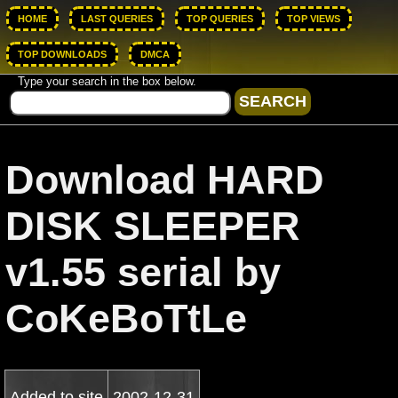
HOME
LAST QUERIES
TOP QUERIES
TOP VIEWS
TOP DOWNLOADS
DMCA
Type your search in the box below.
Download HARD
DISK SLEEPER
v1.55 serial by
CoKeBoTtLe
Added to site
2002-12-31