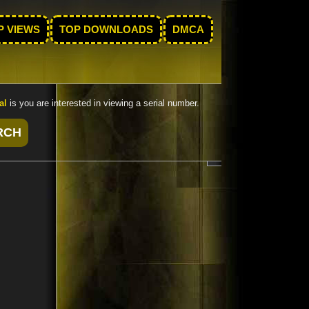
P VIEWS
TOP DOWNLOADS
DMCA
al
is you are interested in viewing a serial number.