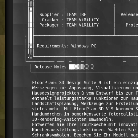
     │▒├────────────────────────────────┬─────────
     │▓│                                │         
     │█│  Supplier : TEAM TBE           │  Release
     │█│   Cracker : TEAM ViRiLiTY      │         
     │█│  Packager : TEAM ViRiLiTY      │    Prote
     │█│                                │         
    :│█├────────────────────────────────┴─────────
    |│█│                                          
    ││▓│ Requirements: Windows PC                 
    │|▒│                                          
    │:░└──────────────────────────────────────────
    └─────────── ───  ─    ─                ─     
      │ Release Notes ██▓▓▒▒░░ ░                  
      └───────────────────────────────────────────
       FloorPlan« 3D Design Suite 9 ist ein einzig
       Werkzeugen zur Anpassung, Visualisierung un
       Hausdesignprojekten û vom Entwurf bis zur F
       enthaelt leistungsstarke Funktionen zur Hau
       Landschaftsplanung, Werkzeuge zur Erstellun
       vieles mehr. Mit FloorPlan 3D V.9 koennen S
       Handumdrehen in bemerkenswerte fotorealisti
       3D-Rendering-Ansichten umwandeln.

       Entwerfen Sie Ihre Traumkueche mit innovati
       Kuechenausstellungsfunktionen. Waehlen Sie 
       Schranksymbolen. Begehen Sie Ihr Modell nac