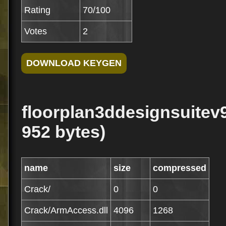
Rating
70/100
Votes
2
floorplan3ddesignsuitev9k
952 bytes)
name
size
compressed
Crack/
0
0
Crack/ArmAccess.dll
4096
1268