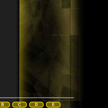
B
C
D
E