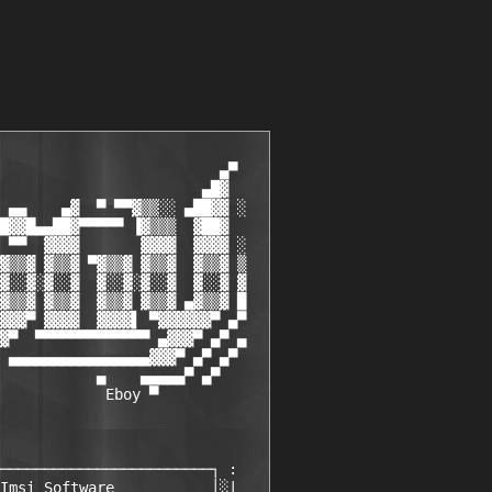
                         ▄▀  

                       ▄█▓  

 ▄▄    ▄▓  ▀ ▀▀▓▒▒░░ ▄██▓▓ ░

█▓▓█▄▄██▓▀▀▀▀▀ ▐▓▒▒▒  ▓██▓  

 ▀▀  ▓▓▓▓       ▓▓▓▓  ▓▓▓▓ ░

▓▒▒▓ ▓▒▒▓ ▀▓▒▒▓ ▓▒▒▓  ▓▒▒▓ ▒

▓░░▓░▓░░▓  ▓░░▓░▓░░▓  ▓░░▓ ▓

▓▒▒▓ ▓▒▒▓  ▓▒▒▓ ▓▒▒▓ ▄▓▒▒▓ █

▓▓▓▀ ▓▓▓▓  ▓▓▓▓▌ ▀▓▓▓▓▓▓▀ ▄▀

▓▀  ▀▀▀▀▀▀▀▀▀▀▀▀▀ ▄▓▓▓▀ ▄▀ ▄

 ▄▄▄▄▄▄▄▄▄▄▄▄▄▄▄▄▓▓▓▀ ▄▀ ▄▀ 

           ▄    ▄▄▄▄▄▀ ▄▀   

            Eboy
 ▀     

                           

────────────────────────┐ :  

Imsi Software           │░|  
