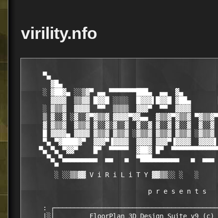
virility.nfo
     ▀▄                                           
       ▓█▄                                        
     ░ ▓██▓▄ ░░▒▓▀ ▄▄ ▀▀▀▀▀▀▀███▄  ▄▄  ▓▄         
       ▓▓▓▓  ▒▒▓▓ █▓▓█ ░░░░  █▓▓▓▌█▓▓█ ▓██▄       
     ░ ▓▒▒▓  ▓▓▓▓  ▀▀  ▒▒▒▒  ▓▓▓▀  ▀▀  ▓▓▓▓       
     ▒ ▓░░▓ ░▓░░▓▀▓▒▒▓ ▓▓▓▓▀▓▓▄▄  ▓▒▒▓▀▓▒▒▓ ▀▓▒▒▓▀
     ▓ ▓▒▒▓  ▓▒▒▓ ▓░░▓░▓░░▓  ▓░░▓ ▓░░▓ ▓░░▓  ▓░░▓ 
     █ ▓▓▓▓▄ ▓▓▓▓ ▓▒▒▓ ▓▒▒▓ ░▓▒▒▓ ▓▒▒▓ ▓▒▒▓ ░▓▒▒▓ 
     ▀▄ ▀▓████▓▀  ▓▓▓▀▐▓▓▓▓  ▓▓▓▓ ▓▓▓▀▐▓▓▓▓  ▓▓▓▓▌
    ▀▄ ▀▄ ▀▓▓▀    █▀  ▀▀▀▀▀  ▓██▓ █▀  ▀▀▀▀▀▀▀▀▀▀▀▀
      ▀▄ ▀▄▄▄▄▄▄▄▄▄  ▄▄   ▄  ▀███▄▄▄▄▄▄▄   ▄  ▄▄▄ 
        ▀                                         
        ░ ░░▒▒▓▓ V i R i L i T Y ▓▓▒▒░░ ░   ░     
                                p r e s e n t s   
     : ┌──────────────────────────────────────────
     |░│         FloorPlan 3D Design Suite v9 (c) 