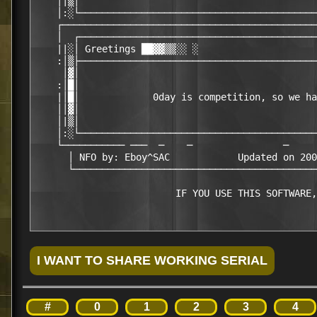
    │|▒│                                          
    │:░└──────────────────────────────────────────
    ┌─────────────────────────────────────────────
    │  ┌──────────────────────────────────────────
    ||░│ Greetings ██▓▓▒▒░░ ░                     
    :│▒├──────────────────────────────────────────
     │▓│                                          
    :│█│                                          
    |│█│             0day is competition, so we ha
    ││▓│                                          
    │|▒│                                          
    │:░└──────────────────────────────────────────
    └─────────── ───  ─    ─                ─     
      │ NFO by: Eboy^SAC            Updated on 200
      └───────────────────────────────────────────
#
0
1
2
3
4