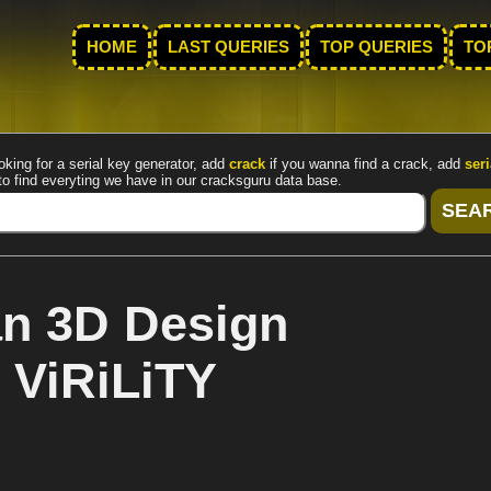
HOME
LAST QUERIES
TOP QUERIES
TO
oking for a serial key generator, add
crack
if you wanna find a crack, add
seri
to find everyting we have in our cracksguru data base.
an 3D Design
 ViRiLiTY