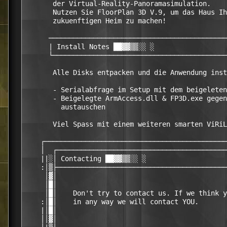
       der Virtual-Reality-Panoramasimulation.

       Nutzen Sie FloorPlan 3D V.9, um das Haus Ih
       zukuenftigen Heim zu machen!

      ────────────────────────────────────────────
      | Install Notes ██▓▓▒▒░░ ░                  
      └───────────────────────────────────────────
       Alle Disks entpacken und die Anwendung inst
       - Serialabfrage im Setup mit dem beigeleten
       - Beigelegte ArmAccess.dll & FP3D.exe gegen
         austauschen

       Viel Spass mit einem weiteren smarten ViRiL
    ┌─────────────────────────────────────────────
    │  ┌──────────────────────────────────────────
    ||░│ Contacting ██▓▓▒▒░░ ░                    
    :│▒├──────────────────────────────────────────
     │▓│                                          
     │█│                                          
     │█│    Don't try to contact us. If we think y
    :│█│    in any way we will contact YOU.       
    |│█│                                          
    ││▓│                                          