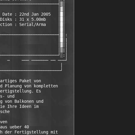
────────────────────────┤▒│  

                        │▓│  

 Date : 22nd Jan 2005   │█│   

Disks : 31 x 5.00mb     │█│  

ction : Serial/Arma     │█│  

                        │█│  

────────────────────────┤█│: 

                        │█│| 

                        │▓││

                        │▒|│

────────────────────────┘░:│  

   ─     ─── ─────── ── ───┘ 

                         │  

─────────────────────────┘ 

artiges Paket von 

d Planung von kompletten 

ertigstellung. Es 

s- und 

g von Balkonen und 

ie Ihre Ideen im 

sche 

ven 

aus ueber 40 

h der Fertigstellung mit 
