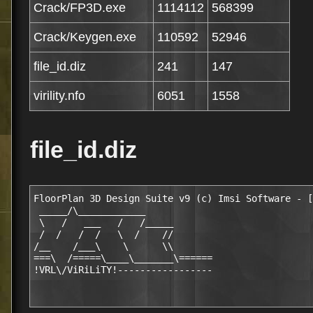
Crack/FP3D.exe
1114112
568399
Crack/Keygen.exe
110592
52946
file_id.diz
241
147
virility.nfo
6051
1558
file_id.diz
FloorPlan 3D Design Suite v9 (c) Imsi Software - [
 _____/\____________   

 \   /   ___   /   /_____   

 /  /   /  /   \  /    //  

/__    /___\    \      \\   

===\  /=====\____\_______\======
