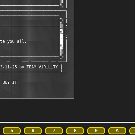
                        │▒|│

────────────────────────┘░:│

───────────────────────────┐

────────────────────────┐  │

                        │░||

────────────────────────┤▒│:

                        │▓│

                        │█│:

te you all.             │█│|

                        │▓││

                        │▒|│

────────────────────────┘░:│

   ─     ─── ─────── ── ───┘

3-11-25 by TEAM ViRiLiTY │ 

─────────────────────────┘ 

5
6
7
8
9
A