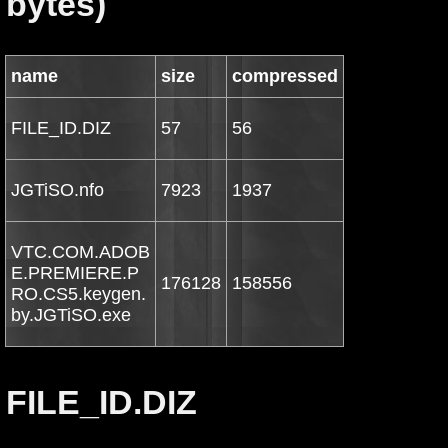
bytes)
name
size
compressed
FILE_ID.DIZ
57
56
JGTiSO.nfo
7923
1937
VTC.COM.ADOB
E.PREMIERE.P
176128
158556
RO.CS5.keygen.
by.JGTiSO.exe
FILE_ID.DIZ