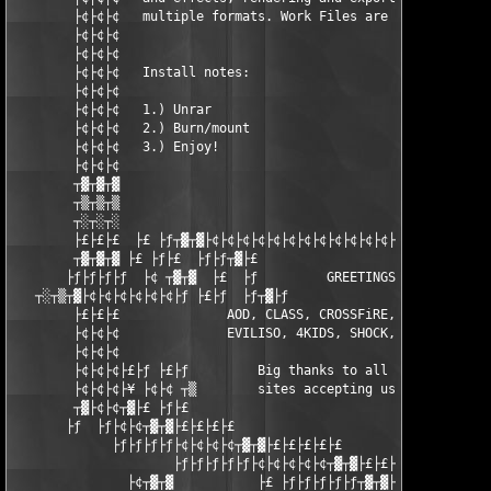
        ├¢├¢├¢   multiple formats. Work Files are included.

        ├¢├¢├¢

        ├¢├¢├¢   

        ├¢├¢├¢   Install notes:

        ├¢├¢├¢	

        ├¢├¢├¢   1.) Unrar

        ├¢├¢├¢   2.) Burn/mount 

        ├¢├¢├¢   3.) Enjoy!

        ├¢├¢├¢

        ┬▓┬▓┬▓

        ┬▒┬▒┬▒

        ┬░┬░┬░

        ├£├£├£  ├£ ├ƒ┬▓┬▓├¢├¢├¢├¢├¢├¢├¢├¢├¢├¢├¢├¢├¢├¢├¢├¢├¢├¢├
        ┬▓┬▓┬▓ ├£ ├ƒ├£  ├ƒ├ƒ┬▓├£

       ├ƒ├ƒ├ƒ├ƒ  ├¢ ┬▓┬▓  ├£  ├ƒ         GREETINGS:

   ┬░┬▒┬▓├¢├¢├¢├¢├¢├¢├ƒ ├£├ƒ  ├ƒ┬▓├ƒ

        ├£├£├£              AOD, CLASS, CROSSFiRE, JiOO, SAC

        ├¢├¢├¢              EVILISO, 4KIDS, SHOCK, MAGE, DYNAMi
        ├¢├¢├¢

        ├¢├¢├¢├£├ƒ ├£├ƒ         Big thanks to all JGT sites, an
        ├¢├¢├¢├¥ ├¢├¢ ┬▒        sites accepting us!

        ┬▓├¢├¢┬▓├£ ├ƒ├£                                    ├£├£
       ├ƒ  ├ƒ├¢├¢┬▓┬▓├£├£├£├£                                  
             ├ƒ├ƒ├ƒ├ƒ├¢├¢├¢├¢┬▓┬▓├£├£├£├£├£                    
                     ├ƒ├ƒ├ƒ├ƒ├ƒ├¢├¢├¢├¢├¢┬▓┬▓├£├£├£├£├£        
               ├¢┬▓┬▓           ├£ ├ƒ├ƒ├ƒ├ƒ├ƒ┬▓┬▓├¢├¢├¢├¢├¢├¢├¢