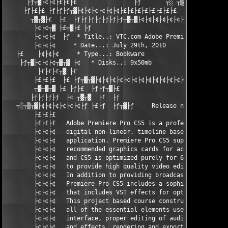
      ├ƒ┬▓├¢├¢├£├£├£                ├ƒ       ┬░ ┬▒┬▒ ┬░       ├
     ├ƒ├£├£ ├ƒ├ƒ├ƒ┬▓├¢├¢├¢├¢├¢├¢├£├£├£├£├£├£├£├£        ├ƒ├£┬▒
       ┬▓┬▓├£  ├£  ├ƒ├ƒ├ƒ├ƒ├ƒ├ƒ├ƒ┬▓┬▓├¢├¢├¢├¢├¢├¢├¢┬▓├¢├¢├¢├¢├
        ├¢├¢┬▓ ├£┬▓├£ ├ƒ

        ├¢├¢├¢  ├ƒ  * Title..: VTC.com Adobe Premiere Pro CS5 

        ├¢├¢├¢     * Date...: July 29th, 2010

   ├£    ├¢├¢├¢     * Type...: Bookware

    ├ƒ┬▓├¢├¢├¢┬▓┬▓ ├¢   * Disks..: 9x50mb

         ├£├£├£┬▓ ├£                                           
        ├£├£├£  ├£ ├ƒ┬▓┬▓├¢├¢├¢├¢├¢├¢├¢├¢├¢├¢├¢├¢├¢├¢├¢├¢├¢├¢├
        ┬▓┬▓┬▓ ├£ ├ƒ├£  ├ƒ├ƒ┬▓├£

       ├ƒ├ƒ├ƒ├ƒ  ├¢ ┬▓┬▓  ├£  ├ƒ    

   ┬░┬▒┬▓├¢├¢├¢├¢├¢├¢├ƒ ├£├ƒ  ├ƒ┬▓├ƒ     Release notes:

        ├£├£├£

        ├£├£├£   Adobe Premiere Pro CS5 is a professional, real
        ├¢├¢├¢   digital non-linear, timeline based video editi
        ├¢├¢├¢   application. Premiere Pro CS5 supports certain
        ├¢├¢├¢   recommended graphics cards for accelerated pro
        ├¢├¢├¢   and CS5 is optimized purely for 64-bit operati
        ├¢├¢├¢   to provide high quality video editing in both 
        ├¢├¢├¢   In addition to providing broadcast quality vid
        ├¢├¢├¢   Premiere Pro CS5 includes a sophisticated audi
        ├¢├¢├¢   that includes VST effects for optimum aural fi
        ├¢├¢├¢   This project based course constructs a film, w
        ├¢├¢├¢   all of the essential elements users need to le
        ├¢├¢├¢   interface, proper editing of audio and video, 
        ├¢├¢├¢   and effects, rendering and exporting for outpu