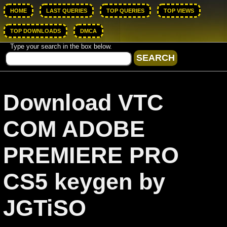
HOME
LAST QUERIES
TOP QUERIES
TOP VIEWS
TOP DOWNLOADS
DMCA
Type your search in the box below.
Download VTC
COM ADOBE
PREMIERE PRO
CS5 keygen by
JGTiSO