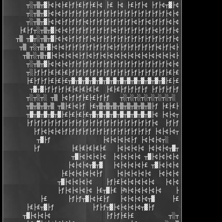
      ┬░┬▒┬▓├¢├¢├£├ƒ├£├ƒ├£├¢ ├£ ├¢ ├£├ƒ├¢ ├ƒ├¢┬▓├¢┬▓┬▓┬▓┬▒┬▒┬░ 
      ┬░┬▒┬▓├¢├¢├ƒ├ƒ├ƒ├ƒ├ƒ├ƒ├ƒ├ƒ├ƒ├ƒ├ƒ├ƒ├ƒ├ƒ├ƒ├¢├¢┬▓├¢┬▓┬▓┬▓┬▒
      ┬░┬▒┬▓├¢├¢├ƒ├ƒ├ƒ├¢├ƒ├ƒ├ƒ├ƒ├ƒ├ƒ├¢├ƒ├¢├ƒ├ƒ├¢├¢┬▓├¢┬▓┬▓┬▓┬▒
    ├£├ƒ┬░┬▒┬▓├¢├¢├ƒ├ƒ├ƒ├ƒ├ƒ├ƒ├¢├ƒ├ƒ├ƒ├ƒ├ƒ├¢├ƒ├ƒ├¢├¢┬▓├¢┬▓┬▓┬▓
   ┬▒ ┬▓┬░┬▒┬▓├¢├¢├ƒ├ƒ├ƒ├¢├ƒ├ƒ├ƒ├ƒ├ƒ├ƒ├ƒ├ƒ├ƒ├ƒ├ƒ├¢├¢┬▓├¢┬▓┬▓┬▓
    ┬▒ ┬░┬▒┬▓├¢├¢├ƒ├ƒ├ƒ├ƒ├ƒ├ƒ├¢├ƒ├ƒ├ƒ├ƒ├ƒ├ƒ├¢├ƒ├¢├¢┬▓├¢┬▓┬▓┬▓┬
     ┬▒┬░┬▒┬▓├¢├¢├¢├¢├ƒ├¢├ƒ├¢├¢├¢├¢├¢├¢├¢├¢├¢├¢├¢├¢┬▓├¢┬▓┬▓┬▓┬
      ┬░┬▒┬▓├¢├¢├¢├ƒ├ƒ├ƒ├ƒ├ƒ├ƒ├ƒ├ƒ├ƒ├ƒ├ƒ├ƒ├ƒ├ƒ├¢├¢┬▓├¢┬▓┬▓┬▓┬▒
      ┬░├ƒ├ƒ├£├£├£├ƒ├ƒ├ƒ├ƒ├ƒ├ƒ├ƒ├ƒ├ƒ├ƒ├ƒ├ƒ├ƒ├ƒ├£├£├£├£├ƒ├ƒ├ƒ┬▒
      ├£├ƒ├ƒ├£├£├£┬▓┬▓┬▓┬▓┬▓┬▓┬▓┬▓┬▓┬▓┬▓┬▓┬▓┬▓├£├£├£├£├ƒ├ƒ├ƒ├£
       ┬▓┬▓├ƒ├ƒ├ƒ├£├£├£├£├£  ├£├£├ƒ├ƒ├ƒ├ƒ ├ƒ├ƒ├ƒ├ƒ┬▓┬▓┬▓├£├£├ƒ┬
      ┬░┬░┬░ ┬▒ ├¢├ƒ├ƒ├£├£├ƒ├ƒ   ┬░┬░┬░┬░┬░┬░┬░┬░    ├ƒ├ƒ┬▓┬▓├
      ┬▒┬▒┬▒┬▒ ┬▒├£├¢├ƒ ├£┬▒┬▒┬▒┬▒┬▒┬▒┬▒┬▒├ƒ ├£├£├£ ├ƒ┬▒┬▒┬▒  
      ┬▓┬▓┬▓┬▓┬▓├£├£├£├£┬▓┬▓┬▓┬▓┬▓┬▓┬▓┬▓┬▓├¢ ├¢├¢┬▓┬▓┬▓ ┬▓┬▓┬▓
      ├ƒ├ƒ├ƒ├ƒ├ƒ├ƒ├ƒ├ƒ├ƒ├ƒ├ƒ├ƒ├ƒ├ƒ├ƒ├ƒ├ƒ├ƒ├¢  ├ƒ├ƒ├ƒ  ├¢├ƒ├ƒ├£
        ├ƒ├¢├¢├¢├ƒ├ƒ├ƒ├ƒ├ƒ├ƒ├ƒ├ƒ├ƒ├ƒ├ƒ├ƒ├ƒ ├¢├¢├¢┬▓┬▓├ƒ ├£┬▓  
         ┬▓├ƒ               ├¢├¢├¢├¢├ƒ ├¢├¢├¢┬░      ├£┬▓├¢  ├£
        ├ƒ         ├£├£├£├£├£   ├¢├¢├¢├¢ ├¢├¢├¢┬▓┬▓     ├¢├¢├¢├
                   ┬▓├¢├¢├¢├¢  ├¢├¢├¢├¢ ┬▓├¢├¢├¢├¢┬░ ├£┬▓├£ ├¢├
                  ├¢├¢├¢┬▓┬▓   ├¢├¢├¢├¢├£ ┬▓├¢├¢├¢┬▓  ├ƒ ├£├¢┬▓
                ├£├¢├¢├¢├¢├ƒ    ├¢├¢├¢├¢├¢  ├¢├¢├¢├¢├¢ ├£├¢├ƒ  
               ┬▓├¢├¢├¢├¢    ├ƒ├£├¢├¢├¢├¢├¢   ├¢├¢├¢┬▓┬▓├ƒ     
               ├ƒ├¢├¢├¢├¢ ├£┬▓├£ ├₧├¢├¢├¢├¢├¢    ├ƒ├ƒ├ƒ    ├£  
          ├£      ├ƒ├ƒ┬▓├¢├£├ƒ   ├¢├¢├¢├¢┬▓     ├£├£   ├ƒ┬▓├ƒ ┬
      ├£├£┬▓├ƒ           ├ƒ├ƒ┬▓├¢├¢├¢├¢┬▓├ƒ       ├ƒ├ƒ├¢┬▓├£├£
     ┬▓├¢├¢├¢                ├ƒ├ƒ├£├£          ┬░┬░├ƒ├ƒ├ƒ  ├ƒ├ƒ