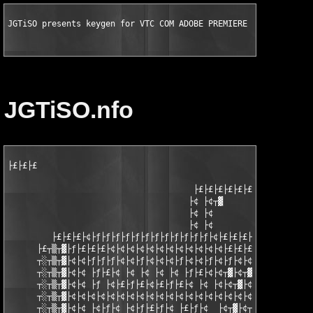
JGTiSO presents keygen for VTC COM ADOBE PREMIERE PRO CS5
JGTiSO.nfo
├£├£├£

                                                    ├£├£├£├£├£├
                                      ├£├£├£├£├£├£├£├ƒ├ƒ├ƒ├ƒ├ƒ├
                                     ├¢ ├¢┬▓                   
                                     ├¢ ├¢                     
                                     ├¢ ├¢                     
         ├£├£├£├¢├ƒ├ƒ├ƒ├ƒ├ƒ├ƒ├ƒ├ƒ├ƒ├ƒ├ƒ├ƒ├¢├£├£├£├£       ┬▓ ├
      ├£┬▒┬▓├ƒ├£├£├£├¢├¢├¢├¢├¢├¢├¢├¢├¢├¢├¢├¢├£├£├£┬▓├ƒ┬▓┬▓┬▓├£
      ┬░┬▒┬▓├¢├¢├ƒ├ƒ├ƒ├¢├¢├ƒ├¢├¢├¢├ƒ├¢├¢├ƒ├¢├ƒ├¢├¢┬▓├¢┬▓┬▓┬▓┬▒
      ┬░┬▒┬▓├¢├¢ ├ƒ├£├¢ ├¢ ├¢ ├¢ ├¢ ├ƒ├£├¢├¢┬▓├¢┬▓┬▓┬▓┬▒┬▒┬░  
      ┬░┬▒┬▓├¢├¢ ├ƒ ├¢├£├ƒ├£├¢├£├ƒ├£├¢ ├¢ ├¢├¢┬▓├¢┬▓┬▓┬▓┬▒┬▒┬░
      ┬░┬▒┬▓├¢├¢├¢├¢├¢├¢├¢├¢├¢├¢├¢├¢├¢├¢├¢├¢├¢├¢├¢┬▓├¢┬▓┬▓┬▓┬▒
      ┬░┬▒┬▓├¢├¢ ├¢├ƒ├¢ ├¢├ƒ├£├ƒ├¢ ├£├ƒ├¢  ├¢┬▓├¢┬▓┬▓┬▓┬▒┬▒┬░ ┬