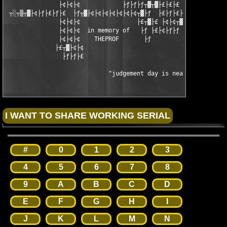
               ├¢├¢├¢            ├ƒ├ƒ├ƒ┬▓┬▓├£├£├£  ├ƒ├ƒ├ƒ├ƒ├ƒ├ƒ
 ┬░┬▒┬▓├¢├ƒ├£├ƒ├£  ├ƒ┬▓├¢├¢├¢├¢├¢├¢├¢┬▓├ƒ  ├£├ƒ├£├ƒ├£├ƒ├£├ƒ ├£
               ├¢├¢├¢                ├£┬▓├£ ├¢├¢┬▓┬▓  ┬▓┬▓ ├ƒ

               ├¢├¢├¢  in memory of   ├ƒ ├£├¢├ƒ├ƒ  ├£├ƒ   drawn
               ├¢├¢├¢    THEPROF       ├ƒ                  FX/S
              ├£┬▓├¢├¢

                ├ƒ├ƒ├£  

                             "judgement day is near..."
#
0
1
2
3
4
5
6
7
8
9
A
B
C
D
E
F
G
H
I
J
K
L
M
N