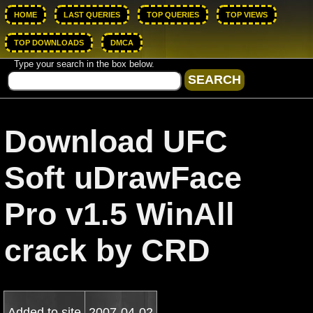
HOME
LAST QUERIES
TOP QUERIES
TOP VIEWS
TOP DOWNLOADS
DMCA
Type your search in the box below.
Download UFC
Soft uDrawFace
Pro v1.5 WinAll
crack by CRD
Added to site
2007-04-02