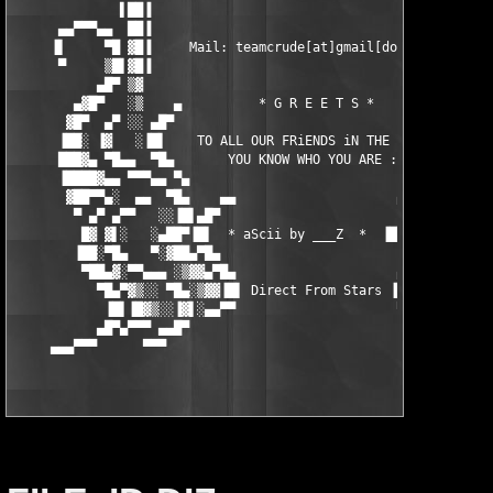
 *  ▐█▌▀██▄░   ░▐▓ 
        ▐██░▀█▄   ▀░▓██▄▀█▄                         ▄█▀▄██▓░▀  
         ▀██▄▓░▀▀▄▄▄ ░▒▓▓▄▀█▄                     ▄█▀▄▓▓▒░ ▄▄▄▀
           ▀█▄▀▓▒░░ ▀█▄░▒▓▓▐█▌ Direct From Stars ▐█▌▓▓▒░▄█▀ ░░▒
            ▐█▌▐█▓▒░░▐▓▌░▄▄▀▀                     ▀▀▄▄░▐▓▌░░▒▓█
           ▄█▀▄▀▀▀ ▄▄█▀                                 ▀█▄▄ ▀▀
     ▄▄▄▀▀▀      ▀▀▀                                       ▀▀▀ 
                                                              