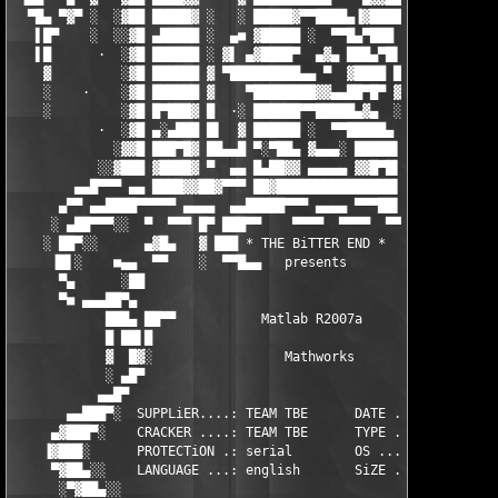
  ▀█▄ ▀▓▀ ░  ░▓██ █████▓ ░   ░ █████▓▀▀████▄▐▓████▀▓▓█████████▄
   ▌█▀    ░  ░░▓█ ▄█████ ░  ▄■ ▓█████ ░  ▀▀█▄▀███  ▓████▓▀▀█▄██
   ▌█      ·  ░▓█ ██████ ░ ▓▌ ▄▓████▀  ▄▓▄ ███▄▀█▌ █████▄ ░  ·▀
    ▓         ░▓█ ██████ ▓ ▀█████████▄▄ ▀  ▓████ █ █████▓ ▓   ░
    ░    ·    ░▓█ ██████ ▓    ▀████████▓▓▄▄██▀█▀ ▓ ████▓▓  ▄▄▄ 
    ░         ░▓█ █▀███▓ █  ·░ ██████▀▀█████▄▓▄  ░ ▀░▀██▓███▀ ▀
           ·  ░▓█ ▄░▄███ █▌  ▓ ██████ ░  ▀▀█████▄  █▄████▀     
             ░▓▓█ ███▀█▓ ██▄▄█ ▀░▀██▄ ▓▄▄▄░ █████▌ ███▀██ ▄▀▀  
           ░░▓███ ▓████▓ ▀  ▄▄ █▄██▓▓ ▄▄▄▄▄ ▓▓█▀█▌ █████▓ ▄▄███
        ▄▄█▀▀▀ ▄▄ ████▓▓██▓▀▀▀ ██▓███████████████▌▐████▓▓██████
      ▄▀▀ ▄▄████▀▀▀▀▀ ▄▄▄▄  ▄▄█████▀▀▀ ▄▄▄▄ ▀▀▀██▌▐█████▀▀▀ ▄▄▄
     ░ ▄██▀▀▀░░  ▀  ▀▀▀ █▀ ███▀▀    ▀▀▀▀  ▀▀▀▀  ▀▀▀▀▀    ▀▀▀   
    ░ ██▀░░      ▄▓█▄   ▓ ███ * THE BiTTER END *           ▄▓▄ 
     ▐█▌░    ■▄▄  ▀▀    ░  ▀▀█▄▄   presents                 ▀ ▄
      ▀▄      ░██                                            ██
      ▀■ ▄▄▄██▀▄                                          █▀██▄
            ███▄ ██▀▀           Matlab R2007a           ▀▀██ ▄█
            █ ██▌█                                          █▐█
            ▓  █▓░                 Mathworks                ▓██
            ░ ▄█▀                                           ░▀█
           ▄▄█▀                                                
       ▄▄███▀░  SUPPLiER....: TEAM TBE      DATE ...: 26.03.200
     ▄▓███▀░    CRACKER ....: TEAM TBE      TYPE ...: util     
    ▐▓███░      PROTECTiON .: serial        OS .....: win32/win
     ▀▓██▄░░    LANGUAGE ...: english       SiZE ...: 1 DVD    
      ░▀▓██▄░░                                                 