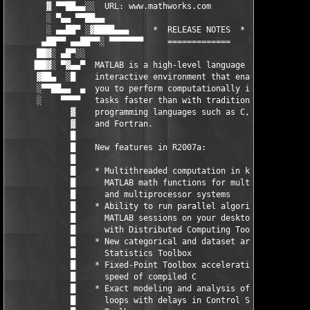
        ▓ ▀▀██▄▄░░  URL: www.mathworks.com                  ░░▄
        ░ ▀▄▄ ▀▀██▄▄                                      ▄▄██▀
        ░ ▄▄██▀ ░▓████▄▄▄     *  RELEASE NOTES  *    ▄▄▄████▓░ 
       ▄██▀▀ ▄▄██▀▀░ ▀▀▀▀▀▀▀     =============    ▀▀▀▀▀▀▀ ░▀▀██
      ██▓░ ▄█▀░░                                              ░
     ▐██▓░ ▀▓▄▄▀  MATLAB is a high-level language and         ▀
      ▓██▄  ░█    interactive environment that enables         
      ░▀▀██▄▄  ▄  you to perform computationally intensive    ▄
      ░    ▀▀▀▀   tasks faster than with traditional           
             ▓    programming languages such as C, C++,        
             ▓    and Fortran.                                 
             █                                                 
             █    New features in R2007a:                      
             █                                                 
             █    * Multithreaded computation in key           
             █      MATLAB math functions for multicore        
             █      and multiprocessor systems                 
             █    * Ability to run parallel algorithms in four 
             █      MATLAB sessions on your desktop            
             █      with Distributed Computing Toolbox         
             █    * New categorical and dataset arrays in      
             █      Statistics Toolbox                         
             █    * Fixed-Point Toolbox acceleration at the    
             █      speed of compiled C                        
             █    * Exact modeling and analysis of control     
             █      loops with delays in Control System        