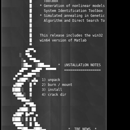
             █      Toolbox                                    
             █    * Generation of nonlinear models with        
             █      System Identification Toolbox              
             █    * Simulated annealing in Genetic             
             █      Algorithm and Direct Search Toolbox        
             █                                                 
             █                                                 
             █    This release includes the win32 and the      
             █    win64 version of Matlab                      
             ▀                                                 
           ▄▓▀▀▄                                              ▄
        ░  ▀█▄                                                 
         ░▄  ▀▀█▄▄                                          ▄▄█
         ░▓█▄▄  ░▓██▄▄▄    *  iNSTALLATiON NOTES  *    ▄▄▄██▓░ 
        ▄█▀▀  ▄▄██▀  ▀▀▀▀▀    ==================    ▀▀▀▀▀  ▀██▄
      ▄▀▀ ▄▄██▀▀░░                                          ░░▀
     ▀ ▄▓██▀░ ▄▓▄  1) unpack                                   
     ▄▓██▀   █ ▀   2) burn / mount                             
    ▐▓██▌░   █     3) install                                  
     ▀▓██▄░  ▓     4) crack dir                                
       ▀▀██▄▄░                                                 
          ▄▀▀██▄                                              ▄
       ▄▓███░ ██                                              █
     ▄▓██▀ █■▀▀ ▄                                            ▄ 
    ▐▓██▌░ ▓ ▓ █                                              █
     ▀███▄ ░ █ ▐█▄                                          ▄█▌
       ▀▀▓██▄▄▄▓██▓▄▄           *  TBE NEWS  *           ▄▄▓███