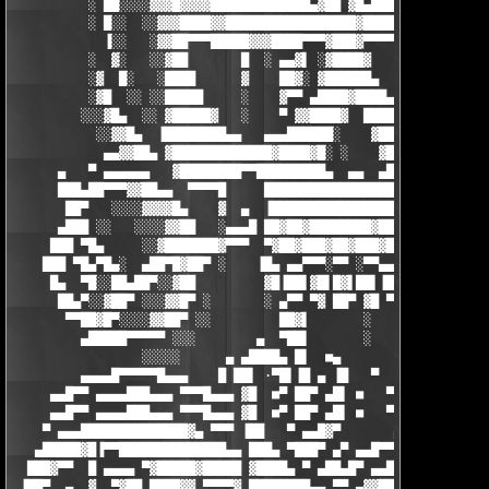
          ░ ██░░░░▓▓▓█▓▓▓▓█████████████▄▓██ ▓█▄███████████▓▓███
          ░ █░░  ░░▓▓▓████▓▓█████████████████▓███████▓▓▓█████▀ 
            ▐░░   ░▓▓██▀▀▀█████▓▓▓████▀▀▀▓███▓▀▀▀▀▀▀▀▀ ▓      ▄
          ░  ▓░   ░░▓██       █  ░ ▄▄▓▌ ░▓████▓    ·   ░   · ░█
          ░▓  █░   ░████      ▓    ██▓░ ▓██████▄       ░    ░▓█
          ░▓█  ░░ ░░█████     ░    ▓▀▀ ▄████▓████▄     ░   ░▓██
         ░░░▓█▄  ░░ ▓█████▓   ░    ▀ ▓▓████▓  █████▄     ░▓▓███
           ░░▓▓█▄  ▐████████▄▄   ▄▄▄██████░    ▓██████▄▄███████
            ▄▄▓▓██▄ ▓█████████████▓████▓█░ ░    ▓█████████████▀
      ▄   ▀ ▄▄▄▄▄▄   ▓████████▀▀█████████▄  ▄▄  ▄██████▀▀▀▀█▐  
      ███▄██▀▀▀▓▓██▄▄  ▀▀▀▀█     █████████████████████▌    █

       ██▀   ░░░░▓▓▓▓█▄    ▓  ▄  ▐█████████████████████  ▄ ▓   
      ▄███ ░░   ░░░░▓▓██   ░▄▄▄█ ██▓██▓████████▓██▓██▓█▌██▌▓  ▄
     ███ ▀█▄     ░░▓███████▓▀▀▀  ▀▓██▓███▓██▓███▓██▓▀▀░▄  ▀░ ▀▀
    ███ ▀█▄▀█▄░  ▄██▀█▓██▀ ░    ▐█▄ ▄▄▀▀▀░▀▀ ░▀▀▄▄▄▐█▓▐▓▌  ░   
     █▄  ▀█░░██▄██▀░░▓██         ▓█▐██▌▓█▌█▓▌██▌▐█▓░▀█ ▀░      
      ██▄▀░░▓██▀ ░░░▓▓█▀ ░       ░ ▄▀▀ ▀▓ ██▀ ▓█ ▀▀        ░   
       ▀▀██▓█▀░░░░▓▓██▀ ░░         ██▓▌       ░    ▄▓█▄

         ▄█████▀▀▀▀▀ ░░░        ▄  ▀██▌       ░     ▀▀

                 ░░░░░      ▄ ▄████▄ █▌  ■▄

         ▄▄▄▄█▀▀▀▀▀█▄▄▄    █ ██▌ ·▀█▌▐█ ▄ ▐█   ▀           ▄▀█▄
     ▄▄█▀▀ ▄▄▄▄███▄▄▄ ▀▀▀█▄▄▄ ▓█  ■▀ ██▀ ▄█▌ ■   ▀           ▄█
     ▄▄█▀▀ ▄▄▄▄███▄▄▄ ▀▀▀█▄▄▄ ▓█  ■▀ ██▀ ▄█▌ ■   ▀           ▄█
    ▀ ▄▄▄██████████████▓▄ ▀▀▀ ▐██   ▀ ▄▄█▓▀       ▄▄▄█▀▀▀ ▄▄█▀ 
   ▄█████▓█▐▀▀██████████████▄▄ ███▄ ▀███▀ ▄▀ ▄▄█▀▀▀ ▄▄▄████▀ ▄█
  ███▓▀▀  █ ▄▄▄▄ ▀▓█████▓█████ ▓████▄ ▀ ▄██▄█▀ ▄▄███████▓▀ ▄██ 
 ▐██▀  ▄  ▓  ▀▓██ ████▓▓ ▀▀▀▀▓ ████████▄▄ ▀▀ ▄▓▓██████████▄▄ ▀▀