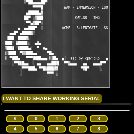
          ░▀██▄▄▄▄██▀                                    ▀██▄▄▄
              ▀▀▀▀█          WAM - iMMERSiON - ISO          ▀▀▀
           ▄█████▄▓                                         ▄██
          ██▀ ░▓███               ZWTiSO - TMG             ███▓
          ░▀▀▄▓██▀░                                        ░▀██
       ▄  ▄▄███▀  ░         ACME - SiLENTGATE - SSG        ░ █▀
   ▄▄█▀ ▄████▓░                                              █ 
  ███  ████▓░                                                █ 
 ███░ ▓████▌░  ▄▓▄                                           ▓ 
 ▓██▓ ░▓████▄░  ▀  ■▄                                    ▄■  ░ 
 ░▓███ ░▀▓▓███▄▄░    ▀█▄                               ▄█▀    ░
 ░ ▀▓██▄   ▀▀▀▓▓██▄▄▄ ░▓█▄  ▄░  asc by cpN^cRo   ▄  ▄█▓░ ▄▄▄██▓
    ░▀▀▓▓█▄▄  ░ ▄▄   ▄▄██▓▌  ▀▀▓▄▄▄   ▄▄   ▄▄▄▓▀▀  ▐▓██▄▄   ▄▄ 
        ░▀▀▀███▄ ▀▀█▓███▓▓           ▀▓█▀     ░     ▓▓███▓█▀▀ ▄
        ░            ▀▀▀ ░                          ░ ▀▀▀     
#
0
1
2
3
4
5
6
7
8