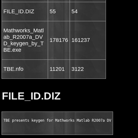
FILE_ID.DIZ
55
54
Mathworks_Matl
ab_R2007a_DV
178176
161237
D_keygen_by_T
BE.exe
TBE.nfo
11201
3122
FILE_ID.DIZ
TBE presents keygen for Mathworks Matlab R2007a DVD ISO