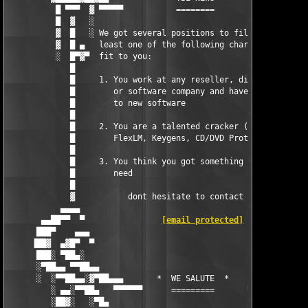
          █ ▀▀▀  ▓ ▀▀▀▀▀           ========           ▀▀▀▀▀  ▓ 
          █  ▓   ░                                           ░ 
          ▓  █   ░ We got several positions to fill, if at     
          ▓  █ ▄   least one of the following characteristics  
          ░  █▀▓▀  fit to you:                                 
             █                                                 
             █     1. You work at any reseller, distributor    
             █        or software company and have access      
             █        to new software                          
             █                                                 
             █     2. You are a talented cracker (Dongle,      
             █        FlexLM, Keygens, CD/DVD Protections)     
             █                                                 
             █     3. You think you got something we might     
             █        need                                     
             █                                                 
             ▓           dont hesitate to contact us           
           ▄▄▄▄                                           ▄▓▄  
       ▄▄██▀▀  ▀                
[email protected]
             
      ███▀    ▄▄▄                                            ▄▄
     ▐██▓  ▄▓█▀  ▀                                           ▀ 
      ███░ ▀██▄░                                              ░
      ░▀██▄▄ ▀▀██▄▄                                        ▄▄██
      ░  ░▀▀██▄▄░▓▀██▄▄▄       *  WE SALUTE  *        ▄▄▄██▀▓░▄
         ░ ▄▄░▀▀██▄   ▀▀▀▀▀▀      =========       ▀▀▀▀▀    ▄██▀
         ░██▓░   ░▀█▄                                    ▄█▀░  