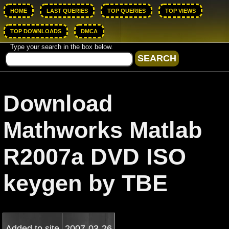
HOME
LAST QUERIES
TOP QUERIES
TOP VIEWS
TOP DOWNLOADS
DMCA
Type your search in the box below.
Download
Mathworks Matlab
R2007a DVD ISO
keygen by TBE
Added to site
2007-03-26