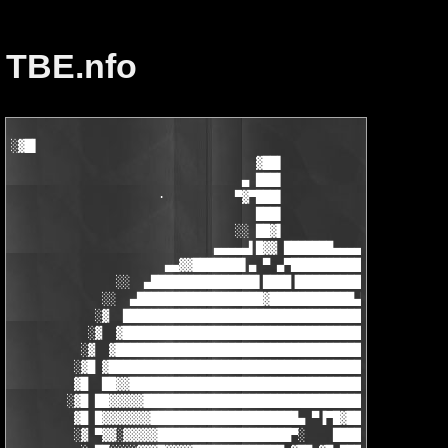
TBE.nfo
░▓█▌

                                   ▓██▌

                                 ▄ ███▌

                     ·          ▀▓▀███▌                ·

                                   ███▌

                                ░░ ██▓▌

                             ▄▄▄▄▄▌█▓▓ ███████▄▄▄▄

                      ▄▄▓▓███████▌▄ ▀ ▄▀███████████ ▓▄▄

               ░░  ▄███████████████▌████▐█████████ ████▓▓▄▄   ░
             ░░  ▄██████████████████▓████████████▄███████▓▓█▄

            ░▓  ███████████████████████████████████████████▓██░
           ░▓  ▓██████████████████████████████████████████████▓
          ░▓  ▓████████████████████████████████████████████████
         ░▓█ ▓█████████████████████████████████████████████████
         ▓█  ██▓▓██████████████████████████████████████████████
        ░▓█ ██▓▓▓▓▓████████████████████████████████████████████
         ▓█ █▓▓▓▓▓▓▓█████████████████████▄ ▀▐▀█▓███████████████
         ░▓ ▀▓▓░▓▓▓▓▓███████████████████▀░    ██████████████▓▓▓