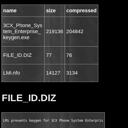
name
size
compressed
3CX_Phone_Sys
tem_Enterprise_
219136
204842
keygen.exe
FILE_ID.DIZ
77
76
LMi.nfo
14127
3134
FILE_ID.DIZ
LMi presents keygen for 3CX Phone System Enterprise Edition 6.