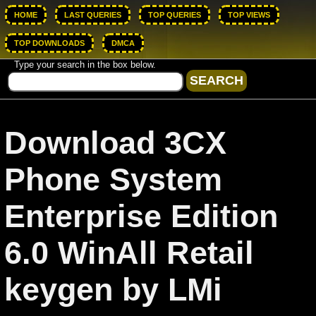
HOME
LAST QUERIES
TOP QUERIES
TOP VIEWS
TOP DOWNLOADS
DMCA
Type your search in the box below.
Download 3CX
Phone System
Enterprise Edition
6.0 WinAll Retail
keygen by LMi