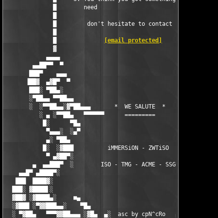
[email protected]
                 
              ▓                                                
            ▄▄▄▄                                           ▄▓▄ 
        ▄▄██▀▀  ▀                                           ▀  
       ███▀    ▄▄▄                                            ▄
      ▐██▓  ▄▓█▀  ▀                                          ▀ 
       ███░ ▀██▄░                                              
       ░▀██▄▄ ▀▀██▄▄                                        ▄▄█
       ░  ░▀▀██▄▄░▓▀██▄▄▄       *  WE SALUTE  *        ▄▄▄██▀▓░
          ░ ▄ ░▀▀██▄   ▀▀▀▀▀▀      =========       ▀▀▀▀▀    ▄██
           █░      ▀█▄                                    ▄█▀  
            ▀▄▄▄░  ░▄▀                                    ▀▄░  
            ▄░ ▀██▄                                          ▄█
           █░  ░▓███          iMMERSiON - ZWTiSO            ███
            ▀ ▄▓██▀░                                        ░▀█
        ▄  ▄▄███▀  ░        ISO - TMG - ACME - SSG          ░ █
    ▄▄█▀ ▄████▀░                                              █
   ███  ████▓░                                                █
  ███░ ▓████▌░                                                ▓
  ▓██▓ ░▓████▄░     ■▄                                    ▄■  ░
  ░▓███ ░▀▓▓███▄▄░    ▀█▄                              ▄█▀     
  ░ ▀▓██▄   ▀▀▀▓▓██▄▄▄ ░▓█▄  ▄░  asc by cpN^cRo   ▄  ▄█▓░ ▄▄▄██