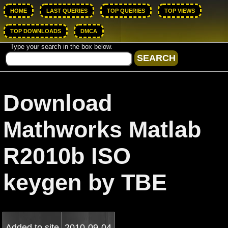
HOME
LAST QUERIES
TOP QUERIES
TOP VIEWS
TOP DOWNLOADS
DMCA
Type your search in the box below.
Download
Mathworks Matlab
R2010b ISO
keygen by TBE
Added to site
2010-09-04