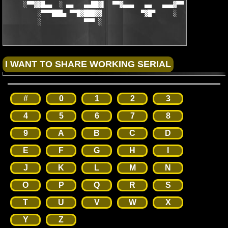
     ░▀▀▓▓█▄▄  ░ ▄▄   ▄▄██▓▌  ▀▀▓▄▄▄   ▄▄   ▄▄▄▓▀▀  ▐▓██▄▄   ▄▄
         ░▀▀▀███▄ ▀▀█▓███▓▓           ▀▓█▀     ░     ▓▓████▓▀▀ 
         ░            ▀▀▀ ░                           ░▀▀▀
#
0
1
2
3
4
5
6
7
8
9
A
B
C
D
E
F
G
H
I
J
K
L
M
N
O
P
Q
R
S
T
U
V
W
X
Y
Z