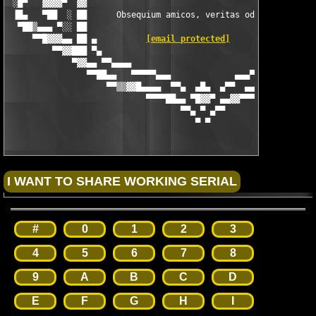
 ░█▀   ▓▓▓▓▀  ▓▓                                               
 ▐█▄   ▀██  ░ ██      Obsequium amicos, veritas odium parit    
  ▀██▒▄▄▄ ▀░░ ██                                             ▀ 
     ▀▀█▓▓▓▄▄ ██ ▄          
[email protected]
         █ ▒▓ ▄▄█▓
         ▀▀▓▓███ ▀▄                                         ▄▀ 
             ▀▓▓▄▄ ▀▀▄▄▄▄                             ▄▄▄▄▀▀ ▄▄
                ▀▀██▄▄   ▀▀▀▀▀▄▄▄             ▄▄▄▀▀▀▀▀   ▄▄██▀▀
                    ▀▀▒▒▓▓█▄▄▄▄  ▀▀▄  ▄█▄  ▄▀▀  ▄▄▄▄░▒▒▓▓▀▀

                            ▀▀▀▀██▄▄ ▀█▓▓▀ ▄▄▓▓▀▀▀▀

                                   ▀▀▄ ▀ ▄▀▀

                                      ▀ ▀
#
0
1
2
3
4
5
6
7
8
9
A
B
C
D
E
F
G
H
I