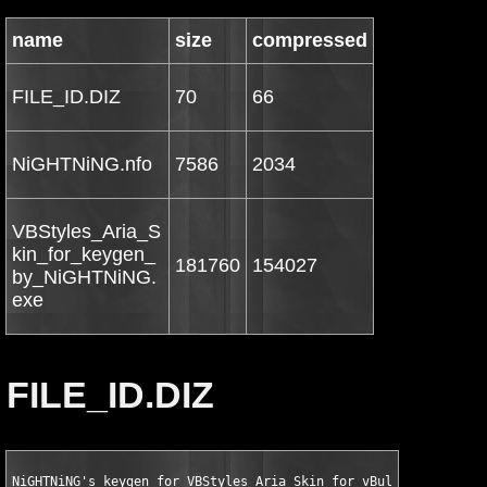
name
size
compressed
FILE_ID.DIZ
70
66
NiGHTNiNG.nfo
7586
2034
VBStyles_Aria_S
kin_for_keygen_
181760
154027
by_NiGHTNiNG.
exe
FILE_ID.DIZ
NiGHTNiNG's keygen for VBStyles Aria Skin for vBulletin 3.7.2 