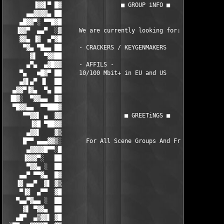
        ▐▓▓▌▀ █▓                 ■ GROUP iNFO ■                
      ▄▄▓▓▓▓▄ ██                                               
    ▄█▓▓▀░ ▀▀█▓█                                               
   ▐▓▓▀  ▄▄▀  ░▓     We are currently looking for:             
    ▓▓▄ ▐▓  ▄▀▓█                                               
     ▀▓▄ ▀█▄▄ ██     - CRACKERS / KEYGENMAKERS                 
       ▓▌  ▀▓▓██                                               
      ▄▀▄  ▄▓█▓▓     - AFFILS -                                
    ▀▄   ■█▓▀ ██     10/100 Mbit+ in EU and US                 
    ▄▓▌▄▀ ▐▌  ██                                               
  ▄▓▓▀▐▓▄  ▀▄ ██                                               
 ▐█▓░  ▀▓▓▄▄  █▓                                               
  ▀█▓▓▄▄  ▀▀███▓                                               
     ▀▀▓▓▌ ▄  ▓▓                  ■ GREETiNGS ■                
       ▐▓█ ▀██▓▓                                               
      ▄▓▓▌    ▓▒                                               
     █▀▀ ▄▄▄▓▓▒░       For All Scene Groups And Friends        
      ▄▓▓▓▓█▀▀░█                                               
     ▐▓▓▓▀░   ██                                               
      ▀▓▓▄ ░  ██                                               
    ▄▄▀ ▀▀▓▄  █▓                                               
   ▐▓ ▄▄▀  ▓▌ ▓▒                                               
    ▀▐▓  ▄▀▀  ▓█                                               
   ▀▄▄▀▓▄▄ ░  ██                                               
     ▓▌ ▀▓▓▄  ██                                               
   ▄█▀  ▄▒▓▓▌ ▓█                                               