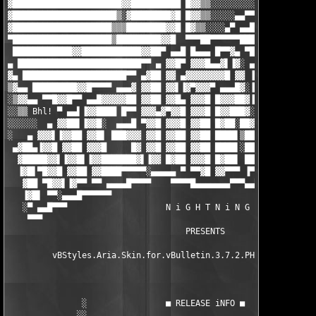
▓██████████████████████▓▓██████████ █▓▓▒▒░░░░░░░░░▄▄▀▀ ▄▄█▓▓▓▀▀
▓█████████████████████▒░▓████████▓█ █▓▓▒▒░░░░░▄▄▀▀ ▄▄██▓▓▓▀    
▓████████████████████▒▒▒████████▓▓█ █▓▒▒░░░░▄▀ ▄▄███▓▓▓▓▒     ▒
▀████████████████████▒█████████▓▓█  ▀▀▀██▀▀▀▀▀▀████▓▓▓▓▒▌     ▐
 ████████████▓▓████████████▓▓██▀ ▄▄█ █▄▄▄ █▀▀▓▄ ▀███▓▓▓▓▒      
▄ █████████████████████████▀▀ ▄ ▓▓█▀ ▓▓▓█▄▄▓▌▐▓░ ▄▄ ▀▀█▓▓▒▄    
▓▄ █████████████████████▀▀ ▄▓██ ▓▓ ▄▓▓▓▓▓▓▓▓█ ▓▓ ▐▓██▄ ▀▀█▓▓▒▄▄
▒▓▄▄ █████████▓▓█▀▀▀▀ ▄▄▄▓ ▓▓██ ▓▓▌▐▓▀▓▓▓▀ ▄▄▄█▓░▐▓█▓▌▐▓▄▄ ▀▀█▓
░▒▓▓▄▄ ▀▀█▓▓█▀▀ ▄▄█▓▓▓▓▓██ ▓▓██ ▓▓█▄ ▓▓▓█ █▓▓▓██▓▐▓█▓▌▐▓▓███ ▄▄
░░▒▒ Bhl! ▀ ▄▄▌▐▓▓████ █▀▀ ▓▓▓▄▓▀▓▓█ ▓▓▓█ █▓▓███▓░▓█▓▌▐▓▓██ ▄▓▓
░░░░░░  ▄ ▓▓██▌▐▓▓█░  ▄▄▄█ ▀▓▓█ ▓▓▓█ ▓▓██ █▓██░██▓▓█▓░▐▓▓██ ▓▓█
░   ▄ ▓▓▓▌▐▓▓██ ▓▓█▌ ███▓▓▓ ▓▓█ ▓▓██ ▓▓██ ████▌▒██▓█▓ █▓▓█▌▐▓▓█
 ▄▓██▄▐▓▓█ ▓▓██ ▓▓▓█     █▓ ▓▓█ ▓▓██ ▓▓██ ████▌░██▓█▓ █▓▓▓▌▐▓▓▌
  ▓█████▓▓▌▐▓▓█▌▐▓▓███████▓▌▐▓▓ █▓██ ▓▓▓█ █▓██▌ █████▄ ▓▓▓ ▓▓█▌
  ▐▓█▌▀█▓▓█ ▓▓██ ▓▓████▀▀▀▀▀░▄▄▄▄▄ ▀ ▀▀▓█ ▓▓▀▀▀ ▐▀▀▀▀ ▄▓▓▓ ▓▓█ 
   ▓██ ▀█▓▓▌▐▓▀▀ ▀▀ ▄▄▄▄█▀▀▀▀    ▀▀▀▀█▄▄▄▄▄▄▄▀▀▀▄▄▀▀▀▄▄▄▄▄▄▄ ▀ 
   ▐▓█▌ ▀▀░▄▄▄█▀▀▀▀▀▀                                      ▀▀▀█
   ░▀ ▄▄█▀▀▀                    N i G H T N i N G              
    ▀▀▀                                                        
                                    PRESENTS

         vBStyles.Aria.Skin.for.vBulletin.3.7.2.PHP.NULL-NiGHTN
                                                               
                                                               
               ░                ■ RELEASE iNFO ■               
              ░░                                               