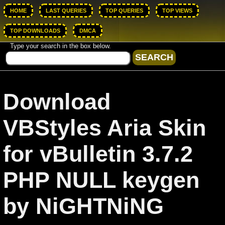
HOME
LAST QUERIES
TOP QUERIES
TOP VIEWS
TOP DOWNLOADS
DMCA
Type your search in the box below.
Download
VBStyles Aria Skin
for vBulletin 3.7.2
PHP NULL keygen
by NiGHTNiNG