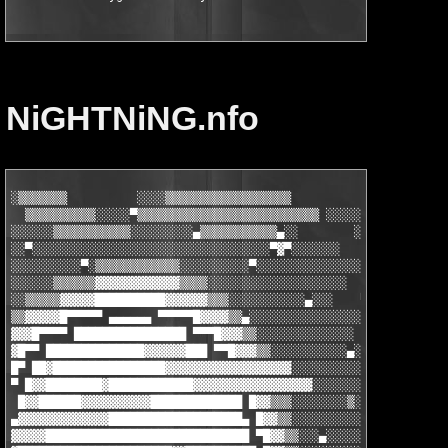
NiGHTNiNG.nfo
░▒▒▒▒▒▒▒          ░░░░▒▒▒▒▒▒▒▒▒▒▒▒▒▒▒▒▒▒          ░░░░ ▄█▀▀▀█▄ 
  ▒▒▒▒▒▒▒▒▒▒░░░░░▀▒▒▒▒▒▒▒▒▒▒▒▒▒▒▒▒▒▒▒▒▒▒▒▒▒▒ ░░░░░░░░ ▀ ░░   ▄█
░░░░░░▒▒▒▒▒▒▒▒▒▒▒░░░░░░░░░▄▒▒▒▒▒▒▒▒▒▒▒▄░░        ░░░░░░  ▄▄█▀▀ 
░░▀░░░░░░░░░░░░░░░░░░░░░░░░░░░░░░░░░░▀▓▀░░░░░░░         █▀ ▄▄▓▒
░░░░░░░░░░▀░▒▒▒▒▒▒▒▒▒▒▒▒░░░░░░░░░░▀░░░░░░░░░░░░░░░░░   ▐▌▐▓▓▓▓▒
░░░░░░▒▒▒▒▒▒▓▓▓▓▓▓▓▓▓▓▓▓▒▒▒▒░░░░░░░░░░░░░░░░░░░░       █ ▓▓▓▒▒▒
░░▒▒▒▒▒▓▓▓▓▓██████████▓▓▓▓▓▓▒▒▒░░░░░░░░░░░▄░░░    ▀   ▐▌▐▓▓▒▒▒▀
▒▒▓▓▓▓▓█▀▀▀▀▀ ▄▄▄▄▄▄ ▀▀▀▀▀█▓▓▓▓▒▒▄░░░░░░░░░░░░░░░░░   █ █▀▀ ▄▄▄
▓▓▓█▀▀▀▀ ████████████████ ▀▀▀█▓▓▓▒▒░░░░░░░░░░░░░░     ▀▄▄ ▀▓▌ ▌
▓█▀▀ ██████████████▓▓▓▓▓▓███ ▀▀█▓▓▓▒▒░░░░░░░░░░░▄░░     ▀█▄ █▀▐
█▀ ██▓████████████████▓▓▓▓▓▓▓▓▓▓▓▓▓▓▓▓▓▓░░░░░░░░░░░░░     █▄ ██
▀ █▓▓████████▓████████████▓▓▓▓▓▓▓▓▓▓▓▓▓▓▓▓▓░░░░░░░░░░░     █ ▐█
 █▓▓██████▓▓▓▓▓▓▓▓▓▓█████████████ █▓▓▒▒▒░░░░░░░░▒░░░▄      ▐▌ █
▄▓▓▓▓▓▓▓▓▓▓▓▓▓███████████████████▄ █▓▓▒▒░░░░░░░░░░░░░░░░   ▄█ ▀
▓▓▓▓▓█████████████████████████████ ▀█▓▓▒▒░░░▄░░░░░░░░░▄▄▀▀▀ ▄▄▓