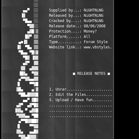
              ░░                                               
         ▄▄▀  ░░     Supplied by...: NiGHTNiNG                 
        ▐▓    ░░     Released by...: NiGHTNiNG                 
         ▀█▄▄ ░░     Cracked by....: NiGHTNiNG                 
           ▀▓▓░░     Release date..: 08/06/2008                
           ▄▓█░▒     Protection....: Money?                    
          █▓▀ ▒▒     Platform......: All                       
       ▄■▐▓   ▒▒     Type..........: Forum Style               
      ▐▓  ▀█▄ ▒▒     Website link..: www.vbstyles.com          
       ▀█▄▄ ▀█▒▓                                               
         ▀█▓ ▐▓▓                                               
         ▄▓▀  ▓▓                                               
        ▓▓  ▄▓▓▓                                               
       ▐█▓▄  ▀▓▓                ■ RELEASE NOTES ■              
       ▄▀▀▓▓▄▄▓▓                                               
      ▐▌    ▀▀▓█                                               
      ▓█▄    ▄░▓     1. Unrar.............................     
       ▀██▄█▓▓▓█     2. Edit the Files....................     
         ▄▄▀ ▓█▓     3. Upload / Have fun.................     
      ▄▓▀  ▄▓▀█▓     .....................................     
     ▐▓▓▄ ▀ ▄▓▓█     .....................................     
      ▀▓▓▓▄▄ ▀██     .....................................     
       ▄▀▀█▓▓██▓                                               
      ▐▌    ▀▀▓▓                                               
      ▓▓▄   ▄▄█▓                                               
       ▀▓▓▄█▓▓▓░                                               