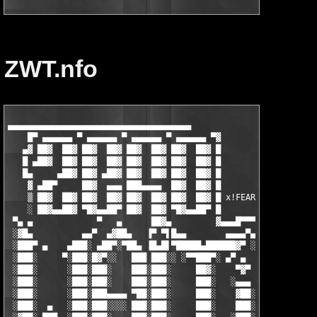
ZWT.nfo
▄▄▄▄▄▄▄▄▄▄▄▄▄▄▄▄▄▄▄▄▄▄▄▄▄▄▄▄▄▄▄▄▄▄▄▄▄

    █▀ ▄▄▄▄▄▄ ▀ ▄▄▄▄▄▄ ▀ ▄▄▄▄▄▄ ▀ ▄▄▄▄▄▄ ▀▓

   ▄▓ ██▓  ██▓ ██▓  ██▓ ██▓  ██▓ ██▓  ██▓ █

   █ ▄██▓  ██▓ ██▓  ██▓ ██▓  ██▓ ██▓  ██▓ █

   █▄     ▄██▓ ██▓ ▄██▓ ██▓  ██▓ ██▓  ██▓ █

    ▓ ▄██▀     ██▓  ▄▄▄ ███▄▄▄▄  ██▓  ██▓ █

    ▒ ██▓  ██▓ ██▓  ██▓ ██▓  ██▓ ██▓  ██▓ █ x!FEAR

    ░ ██▓▄▄██▓ ▀█▓▄▄██▀ ██▓  ██▓ ▀█▓▄▄██▀ █

 ▀▄ ▄             ▀   ▄      ██▓▄         ▓▄▄▄█▀▀▀ ▀

 ░▓█▄          ▄▄▀  ▄▓██▄   ▐▀ ▀▌█▄▄        ▄▄▄▄▀▄

 ░███▀ ▄    ▄███░ ▄██▀░▀██▄ ▐█▄█▌▀█████▄██████▓▀ ░█▄        ░  
 ░███░     ▀░███░█▓▀░░   ███ ███░░ ░▀▀███▀░ ▄▀ ▄  ▐█▓        ▄▓
 ░███░      ░███░███░    ███░███░     ██▓░    ▀▓▀ ░███▄     ░▐█
 ░███░      ░███░███░    ███░███░     ███░   ░▄▄▄  ████▓▄   ░▐█
 ░███░      ░███░███▄▄▄▄ ▀██░███░     ███░    ▓██░ ███░▀██▄ ░▐█
 ░███░  ▄   ░███░███░░░░ ███░███░     ███░    ███░ ███░ ░▀█▓▄▐█