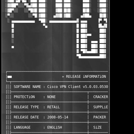
 ░▓██░▄█▀█▄ ░███░███░    ███░███░     ███░   ░███░ ███░  ░ ▀███
 ░▓▓██▀░░░▀▓▄▓██░███░    ███░███░     ███░   ░███░ █▓█░    ░░██
 ░▓█▀░░   ░░▀█▓█░███░    ▓██░█▓█░     █▓█░   ░▓██░ ▓██░     ░▐▓
 ░▀░░       ░░▀█░▓██░   ▄▓▓█░▓██░    ▄▓██▄    █▓█░ █▓█░░    ░▐█
  ░ ▄▄▄▄▄▄▄▄▄▄▄  ▀██░ ▄▄▄▄▄▄▄▄▄▄▄▄▄▓ ▄▄▄     ▐▀ ▀▌ ▄▄▄▄▄ ▄▄▄▄▄ 
    █              ▀▄              █ ██▓     ▐█▄▓▌██▓  ██▓  ██▓
    ▓                              █ ██▓      ██▓ ██▓  ██▓  ██▓
    ▒                              █ ██▓▀▀    ██▓ ██▓  ██▓  ██▓
    ░                              █ ██▓  ▄▄▄ ██▓ ██▓  ██▓  ██▓
    ▄                              █ ██▓  ██▓ ██▓ ██▓  ██▓  ██▓
                                   ▓ ▀█▓▄▄██▓ ██▓ ██▓  ██▓  ███
                                   ▀█▄▄▄▄▄▄▄▄▄██▓ ▄▄▄▄▄▄▄▄▄▄▄▄▄
 ┌─────────────────────────────────────────────────────────────
 │■■                        » RELEASE iNFORMATiON «            
 └─┬───────────────────────────────────────────────────────────
 │░│ SOFTWARE NAME : Cisco VPN Client v5.0.03.0530             
 │░├────────────────────────────────────┬──────────────────────
 │░│ PROTECTiON    : NONE               │  CRACKER       : TEAM
 │░├────────────────────────────────────┼──────────────────────
 │░│ RELEASE TYPE  : RETAiL             │  SUPPLiER      : TEAM
 │░├────────────────────────────────────┼──────────────────────
 │░│ RELEASE DATE  : 2008-05-14         │  PACKER        : TEAM
 │░├────────────────────────────────────┼──────────────────────
 │░│ LANGUAGE      : ENGLiSH            │  SiZE          : 3  x
 │░├────────────────────────────────────┼──────────────────────