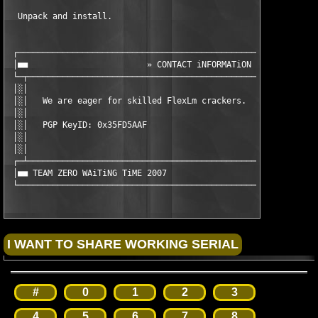
  Unpack and install.

 ┌─────────────────────────────────────────────────────────────
 │■■                        » CONTACT iNFORMATiON «            
 └─┬───────────────────────────────────────────────────────────
 │░│                                                           
 │░│   We are eager for skilled FlexLm crackers.               
 │░│                                                           
 │░│   PGP KeyID: 0x35FD5AAF                                   
 │░│                                                           
 │░│                                                           
 ┌─┴───────────────────────────────────────────────────────────
 │■■ TEAM ZERO WAiTiNG TiME 2007                               
 └────────────────────────────────────────────────────────────
#
0
1
2
3
4
5
6
7
8