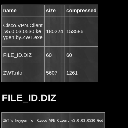
name
size
compressed
Cisco.VPN.Client
.v5.0.03.0530.ke
180224
153586
ygen.by.ZWT.exe
FILE_ID.DIZ
60
60
ZWT.nfo
5607
1261
FILE_ID.DIZ
ZWT's keygen for Cisco VPN Client v5.0.03.0530 God Bless PRC