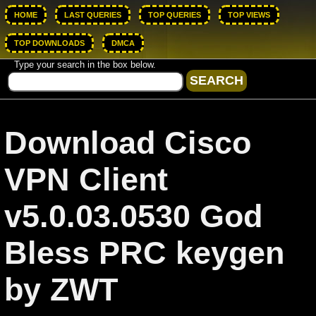
HOME
LAST QUERIES
TOP QUERIES
TOP VIEWS
TOP DOWNLOADS
DMCA
Type your search in the box below.
Download Cisco
VPN Client
v5.0.03.0530 God
Bless PRC keygen
by ZWT