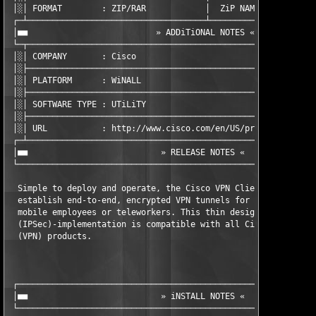
 │░│ FORMAT        : ZIP/RAR            │  ZiP NAME      : zvc5
 ┌─┴────────────────────────────────────┴──────────────────────
 │■■                          » ADDiTiONAL NOTES «             
 └─┬───────────────────────────────────────────────────────────
 │░│ COMPANY       : Cisco                                     
 │░├───────────────────────────────────────────────────────────
 │░│ PLATFORM      : WiNALL                                    
 │░├───────────────────────────────────────────────────────────
 │░│ SOFTWARE TYPE : UTiLiTY                                   
 │░├───────────────────────────────────────────────────────────
 │░│ URL           : http://www.cisco.com/en/US/products/sw/sec
 ┌─┴───────────────────────────────────────────────────────────
 │■■                           » RELEASE NOTES «               
 └─────────────────────────────────────────────────────────────
  Simple to deploy and operate, the Cisco VPN Client allows org
  establish end-to-end, encrypted VPN tunnels for secure connec
  mobile employees or teleworkers. This thin design, IP securit
  (IPSec)-implementation is compatible with all Cisco virtual p
  (VPN) products.

 ┌─────────────────────────────────────────────────────────────
 │■■                           » iNSTALL NOTES «               
 └─────────────────────────────────────────────────────────────