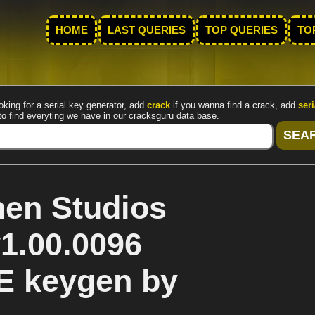
HOME
LAST QUERIES
TOP QUERIES
TO
oking for a serial key generator, add
crack
if you wanna find a crack, add
seri
to find everyting we have in our cracksguru data base.
en Studios
1.00.0096
E keygen by