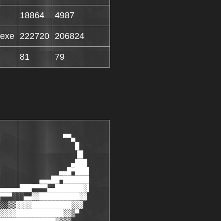
18864
4987
.exe
222720
206824
81
79