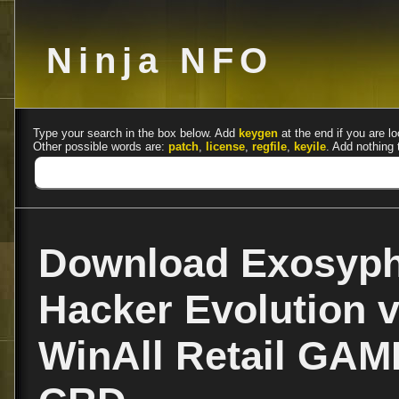
Ninja NFO
Type your search in the box below. Add
keygen
at the end if you are lo
Other possible words are:
patch
,
license
,
regfile
,
keyile
. Add nothing 
Download Exosyph
Hacker Evolution v
WinAll Retail GAM