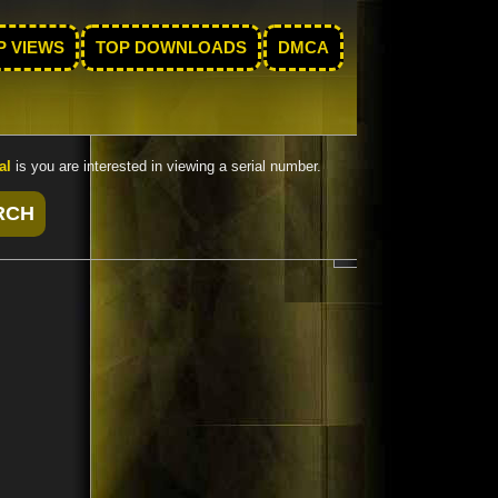
P VIEWS
TOP DOWNLOADS
DMCA
al
is you are interested in viewing a serial number.