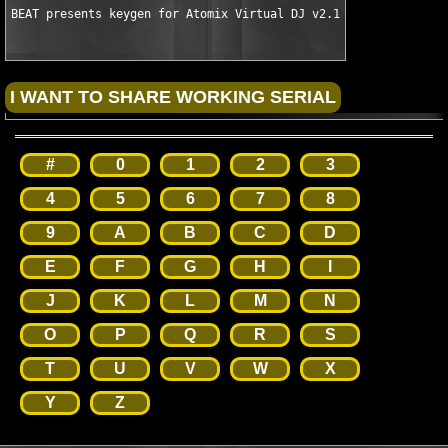
BEAT presents keygen for Atomix Virtual DJ v2.1
#
0
1
2
3
4
5
6
7
8
9
A
B
C
D
E
F
G
H
I
J
K
L
M
N
O
P
Q
R
S
T
U
V
W
X
Y
Z