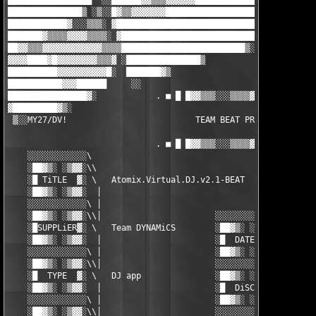
█████████████████  ░░██████▓▓▒▒▒▓▓▓▓▓▓█████████████░░   ███████
███████████████▒ ░▒░░█▓▒▒▓▓▓▓▓▓▓███████████████████▒     ██████
████████████▓░░░▒▒▒░ ▓██████████████████████████████     ▓██▓░

███████▓▒▒▒▒▓▓▓▓▒▒▒▒░ ▓█████████████████████████████░

██▓▓▒▒▒▓▓▓▓▓▓▓▓▓▓▓▓▒▒▒▒█████████████████████████▒░

▓▓▓▓████▓█▓▓▓▓▓▓▓▓▒▒▒▓ ░███████████████▒

██████████▓▓▓▓▓▓▓▓▓▓█░  ███████▓▒

███████████▓▓▓██████     ░░

████████████████▓░            . ■ █ █▓▓▒▒▒░░░▒▒▒▒▓▓▓▓█████ ████
▓█████████▓▒░

 ▒░░MY27/DV!                          TEAM BEAT PRESENTZ

                              . ■ █ █▓▓▒▒▒░░░▒▒▒▒▓▓▓▓█████ ████
    ░░░░░░░░░░░░\

    ░██▓▒░ ░▒▓▓░\\

    ░█ TiTLE  ▓░ \   Atomix.Virtual.DJ.v2.1-BEAT

    ░██▓▒░ ░▒▓▓░  │

    ░░░░░░░░░░░░\ │

    ░██▓▒░ ░▒▓▓░\\│                       ░░░░░░░░░░░░\

    ░█SUPPLiER▓░ \   Team DYNAMiCS        ░██▓▒░ ░▒▓▓░\\

    ░██▓▒░ ░▒▓▓░  │                       ░█  DATE  ▓░ \   0520
    ░░░░░░░░░░░░\ │                       ░██▓▒░ ░▒▓▓░  │

    ░██▓▒░ ░▒▓▓░\\│                       ░░░░░░░░░░░░\ │

    ░█  TYPE  ▓░ \   DJ app               ░██▓▒░ ░▒▓▓░\\│

    ░██▓▒░ ░▒▓▓░  │                       ░█  DiSC  ▓░ \   XX/0
    ░░░░░░░░░░░░\ │                       ░██▓▒░ ░▒▓▓░  │

    ░██▓▒░ ░▒▓▓░\\│                       ░░░░░░░░░░░░  │
