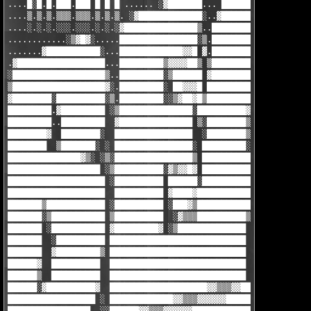
....█░█.█.███.███ █ █ █ ...... ░▓███████... ███████████████▒█▒▓
....▒.▒.▒.▒▒▒.▒▒▒.▒.▒.▒. ░▓█████████████░..▓███████████████████
....░.░.░.░░░.░░░.░.░.░▓███████████████▒..████████▓████████████
............░▒▓█▓░.....████████████████░▒.████████▒████████▓███
.......▓███████████░...█████████████▓▓█ ▓.████████░████████████
.▓██████████████████...█████████▒▓▓▓▓██▒ ▒████████.█████████▓██
░███████████████████▒..█████████░▒██████ ▓████████.▓██████████▒
▒███████████████████▓░.█████████░ ██▓▓▓█ █████████.░█████████░.
▓████████░██████████░▒.█████████░░▒▓██▓█▒█████████  █████████░ 
█████████.▓█████████ ░▒███████████████░██████████▓  ██████████ 
█████████..█████████  ▓███████████████ ▒░████████▒  ██████████░
████████▓  ████████░  ████████████████  ░████████▒  ▒█████████▒
████████  ▒███████░ ░ ████████████████░ █████████░  ░██████████
███████████████▓▒░ ░▒░████████████████▒ ███████████████████████
███████████████████ ░▒██████████░▓▒▓▓█▓ ███████████████████████
████████████████████ ░██████████ ██████░███████████████████████
████████████████████  ██████████ ▓████▓████████████████████████
███████▒████████████ ░██████████ ░███▓▒████████████████████████
███████░▒███████████ ▒██████████  ░▓▒▒▒██████████▒▓▓▒▓█████████
███████ ░███████████ ▓█████████▓ ░▒██████████████ ▓█▓▓█████████
███████  ░██████████ ████████████████████████████ ░██▒█████████
███████  ▓█████████▒ ████████████████████████████  ██▒███████▓▓
██████▓  ██████████  ████████████████████████████ ░▒█▓█▓▒▒▒▓▓▓▓
██████▒  ██████████  ████████████████████████████ ░ █████▓█████
██████░▓██████████▓  ████████████████████▓▓▒▒▒▓▓██ ░▒  ▒███████
██████████████████ ░ █████████████▓▓▒▒▒▓▓▓▓▓▓█████░▒░   ███████