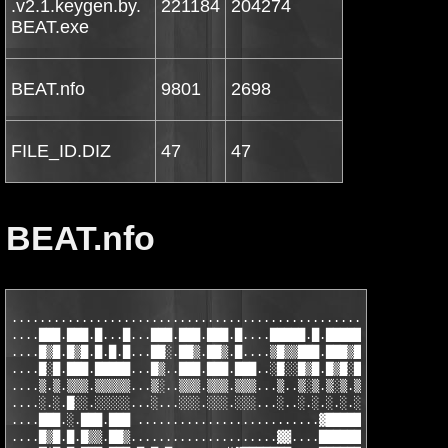
.v2.1.keygen.by.
221184
204274
BEAT.exe
BEAT.nfo
9801
2698
FILE_ID.DIZ
47
47
BEAT.nfo
...............................................................
....███.███.█...█...███.███.███.█....█████.█.███████...........
....█▒█.█▒█.█.█.█...██░.██▒.██▒.█....▒█▒▒███.███▒█▒▒...........
....█░█.███.█████...█▒..███.███.███..░█░░█▒█.█▒█░█░░.......▓███
....▒.▒.▒▒▒.▒▒▒▒▒...▒░..▒▒▒.▒▒▒.▒▒▒...▒..▒░▒.▒░▒.▒.....░▓█.████
....░.░.█░░.░░░░░...░...░░░.░░░.░░░...░..░.░.░.░.░▓███████.████
....███.░.███.███ ..........................▓██████████████████
....█▒█.█.█▒▒.██▒.....................▓▓....███████████████████