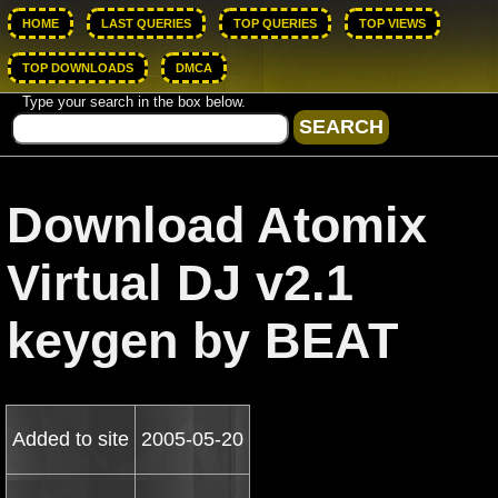
HOME
LAST QUERIES
TOP QUERIES
TOP VIEWS
TOP DOWNLOADS
DMCA
Type your search in the box below.
Download Atomix
Virtual DJ v2.1
keygen by BEAT
Added to site
2005-05-20