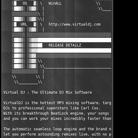
    ░█   OS   ▓░ \   WinALL                \\        \\ │

    ░██▓▒░ ░▒▓▓░  │                         \\________\\

    ░░░░░░░░░░░░\ │

    ░██▓▒░ ░▒▓▓░\\│

    ░█  URL   ▓░ \   http://www.virtualdj.com

    ░██▓▒░ ░▒▓▓░  │

    ░░░░░░ ░░░░░░░░░░░░░░░░░░░░░░░░░░░░░░░░░░░░░░░░░░░░░░░░░░░░
    ░██▓▒░ ░▒▓▓▓███████████████████████████████████████████████
    ░██▓▒░ ░▒▓▓▓██   RELEASE DETAiLZ                 ██████████
    ░██▓▒░ ░▒▓▓▓███████████████████████████████████████████████
    ░██▓▒░ ░▒▓▓░░░░░░░░░░░░░░░░░░░░░░░░░░░░░░░░░░░░░░░░░░░░░░░░
    ░██▓▒░ ░▒▓▓░\\                                             
    ░██▓▒░ ░▒▓▓░ \\____________________________________________
    ░░░░░░░░░░░░  │

    \\         \\ │

     \\_________\\

Virtual DJ : The Ultimate DJ Mix Software

VirtualDJ is the hottest MP3 mixing software, targeting every D
DJs to professional superstars like Carl Cox.

With its breakthrough BeatLock engine, your songs will always s
and you can work your mixes incredibly faster than any other DJ
The automatic seamless loop engine and the brand new synchronis
let you perform astounding remixes live, with no preparation at