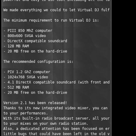
We made everything we could to let Virtual DJ fulfil you're wil
The minimum requirement to run Virtual DJ is:

- PIII 850 MhZ computer 

- 800x600 SVGA video 

- DirectX compatible soundcard 

- 128 MB RAM 

- 20 MB free on the hard-drive 

The recommended configuration is:

- PIV 1.2 GhZ computer 

- 1024x768 SVGA video 

- 4.1 DirectX compatible soundcard (with front and rear separat
- 512 MB RAM 

- 20 MB free on the hard-drive

Version 2.1 has been released!

Thanks to its new integrated video mixer, you can now add the d
to your performances.

With its built-in radio broadcast server, all your friend will 
to your mixes on your own radio station.

Also, a dedicated attention has been focused on erasing all the
little bugs that could have been left in the old versions. You 