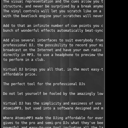
The visual representation and the cues allow you to clearly see
structure, and never be surprised by a break anymore.

The vinyl controls will let you scratch like on a real turntabl
with the beatlock engine your scratches will never end out of t
Add to that an infinite number of cue points you can save for e
bunch of wonderful effects automatically beat-synchronised.

Add also several interfaces to suit everybody from the beginner
professional DJ, the possibility to record your mixes to burn t
broadcast on the Internet and have your own radio station, to s
directly in MP3, to use a headphone to preview the songs or an 
to perform in a club.

Virtual DJ brings you all that, in the most easy-to-use way, an
affordable price.

The perfect tool for the professional DJs

Do not let yourself be fooled by the amazingly low price of Vir
Virtual DJ has the simplicity and easiness of use of the old ac
AtomixMP3, but used into a software designed and made for the p
Where AtomixMP3 made the DJing affordable for every home users,
gives to the pro and semi-pro DJs what they've been expecting: 
powerful and easy-to-use tool including all the latest technolo