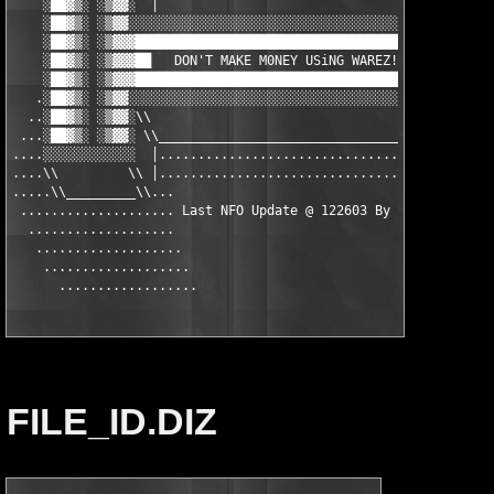
    ░██▓▒░ ░▒▓▓░  │

    ░██▓▒░ ░▒▓▓░░░░░░░░░░░░░░░░░░░░░░░░░░░░░░░░░░░░░░░░░░░░░░░░
    ░██▓▒░ ░▒▓▓▓███████████████████████████████████████████████
    ░██▓▒░ ░▒▓▓▓██   DON'T MAKE M0NEY USiNG WAREZ!   ██████████
    ░██▓▒░ ░▒▓▓▓███████████████████████████████████████████████
   .░██▓▒░ ░▒▓▓░░░░░░░░░░░░░░░░░░░░░░░░░░░░░░░░░░░░░░░░░░░░░░░░
  ..░██▓▒░ ░▒▓▓░\\                                             
 ...░██▓▒░ ░▒▓▓░ \\____________________________________________
....░░░░░░░░░░░░  │............................................
....\\         \\ │............................................
.....\\_________\\...                                ..........
 .................... Last NFO Update @ 122603 By MY ..........
  ...................                                ..........
   ...................                              ...........
    ...................                            ............
      ..................                          ............
FILE_ID.DIZ