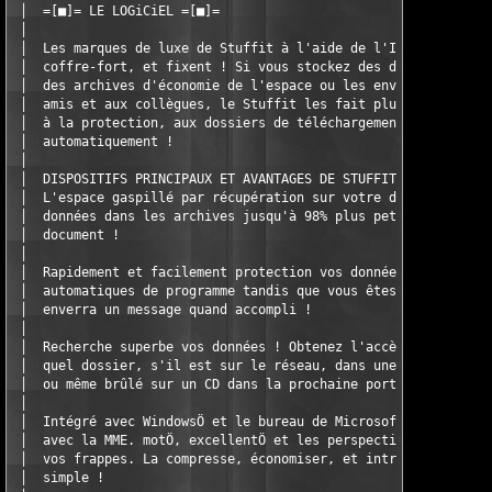
 │  =[■]= LE LOGiCiEL =[■]=                                    
 │                                                             
 │  Les marques de luxe de Stuffit à l'aide de l'Internet rapid
 │  coffre-fort, et fixent ! Si vous stockez des données solide
 │  des archives d'économie de l'espace ou les envoyez sans ris
 │  amis et aux collègues, le Stuffit les fait plus facilement 
 │  à la protection, aux dossiers de téléchargement, et à plus,
 │  automatiquement !                                          
 │                                                             
 │  DISPOSITIFS PRINCIPAUX ET AVANTAGES DE STUFFIT             
 │  L'espace gaspillé par récupération sur votre disque dur ! S
 │  données dans les archives jusqu'à 98% plus petit que leur f
 │  document !                                                 
 │                                                             
 │  Rapidement et facilement protection vos données ! Sauvegard
 │  automatiques de programme tandis que vous êtes parti. Le St
 │  enverra un message quand accompli !                        
 │                                                             
 │  Recherche superbe vos données ! Obtenez l'accès instantané 
 │  quel dossier, s'il est sur le réseau, dans une commande dur
 │  ou même brûlé sur un CD dans la prochaine porte de bureau !
 │                                                             
 │  Intégré avec WindowsÖ et le bureau de Microsoft ! l'intégra
 │  avec la MME. motÖ, excellentÖ et les perspectives« éliminen
 │  vos frappes. La compresse, économiser, et introduisent un d
 │  simple !                                                   