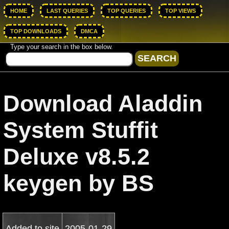
HOME
LAST QUERIES
TOP QUERIES
TOP VIEWS
TOP DOWNLOADS
DMCA
Type your search in the box below.
Download Aladdin
System Stuffit
Deluxe v8.5.2
keygen by BS
Added to site
2005-01-29