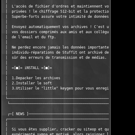
 │                                                             
 │  L'accès de fichier d'ordres et maintiennent vos données sen
 │  privées ! le chiffrage 512-bit et la protection par mot de 
 │  Superbe-forts assure votre intimité de données.            
 │                                                             
 │  Envoyez automatiquement vos archives ! C'est une rupture po
 │  vos dossiers comprimés aux amis et aux collègues par l'inte
 │  de l'email et du ftp.                                      
 │                                                             
 │  Ne perdez encore jamais les données importantes ! Les      
 │  individu-réparations de Stuffit ont archivé des données, le
 │  sûr des erreurs de transmission et de médias.              
 │                                                             
 │  =[■]= iNSTALL =[■]=                                        
 │                                                             
 │  1.Depacker les archives                                    
 │  2.Installer le soft                                        
 │  3.Utiliser le "little" keygen pour vous enregistrer :)     
 │                                                             
 └─────────────────────────────────────────────────────────────
  └────────────────────────────────────────────────────────────
  ┌─[ NEWS ]───────────────────────────────────────────────────
 ┌─────────────────────────────────────────────────────────────
 │                                                             
 │  Si vous êtes supplier, cracker ou siteop et que vous êtes  
 │  expérimenté sympa et motivé, alors rejoignez l'équipe !    