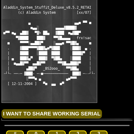
Aladdin_System_Stuffit_Deluxe_v8.5.2_RETAI

       (c) Aladdin System          [xx/07]

            ▄                     ▄▄■ ▀▀ ■

             ■▄▄░        ▄▄▄▄▓████▓

■▀▀ ■▄  ▄██▓   ▀▓h ██▄   ▓███  ■▄▓██▀

      ▀▓████    ███▓    ▀▀▓█▄▄▄▄   frx!sac

  ■     ▀▀▀▀░▄▄██▓▀     ░▄▄▄■ ▀▀▓█▓▄     ■

  .     ▓███▀▀▀▀▓██▓▄■▀▓███     ░███▓  ▄ .

  |     ████    ░████  ████      ████▓▀  |

  │ ▄   ███▓▄▀   ███▓  ▀▓██▄    ░████    │

  │  ■▄▄█▓▀▀  ▄▄█▓▀▀      ▀▀▓█▄▄███▓▀    │

  │        ▄██▓▀   _BS2ooo_   ▀▀▓██▄     │

·┘└- ──-─ ▓███- ─-■────────────  ███▓ ─--┘└·

           ░▀▀▀■ ▄            ▄■▀▀▀

#
0
1
2
3