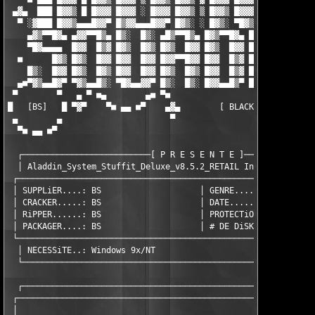
 ▄▓▄  ███ █▓▓▒ █ █▓▓▓ █▓▓▓ ░ █▓▓▓ █▓▓▒ ▒ █▓▓▒ █▓▓▓ █ █▓▓▓ █▓▓▒ 
  ▀ ░▓███ █▓▓▒▄▄▄█▓▓▀ █▒▓▓▄▄▄█▓▓▀ █▓▒░ ░ █▓▒░ ▀█▓▒▄▄▄█▓▓▀ █▓▒░ 
    ▄▓▒▀▀█▓▄ ▄▓▓▀▀█▒▄ █▒░  █▒░ ▄█▒▀▀█▒▄ █▓▒▀▀█▓▄ █▓▒▀▀█▓▄ ▄█▒▀▀
    ▀█▓▄▄▄▄  █▓▓  █▒▓ █▓▒  █▓▒ █▓▒  █▓▓ █▓▒  █▓▓ █▓▒▄▄█▓▄ █▓▒  
  ■      █▓▒ █▓▒  █▓▓ █▓▓  █▓▓ █▓▓▀▀█▓▓ █▓▓  █▒▓ █▓▓  █▓▓ █▓▓  
    █▒░  █▓▓ █▓▒  █▓▒ █▓▓  █▓▓ █▓▒  █▓▒ █▓▓  █▒▓ █▓▒  █▓▒ █▓▓  
  ▄■▀▓▒▄▄█▓▀ ▀▓▒▄▄█▒░ ▀█▓▄▄▓▓▀ █▒░  █▒░ █▓▓▄▄█▒▀ █▒░  █▒░ ▀█▓▄▄
 ▀        ▀   ▄ ▀ ■▄        ▄■ ▀■                              
█   [BS]   █ ▀▓▀    ▀■ ▄▄ ■▀    ▄▓▄        [ BLACK SQUADRON ]

 ▄        ▄                      ▀

  ▀■ ▄▄ ■▀

  ┌──────────────────────────[ P R E S E N T E ]───────────────
  │ Aladdin_System_Stuffit_Deluxe_v8.5.2_RETAIL Incl. Keygen *F
 ┌─────────────────────────────────────────────────────────────
 │ SUPPLiER....: BS                    │ GENRE.......: Utils   
 │ CRACKER.....: BS                    │ DATE........: 12-11-20
 │ RiPPER......: BS                    │ PROTECTiON..: Serial n
 │ PACKAGER....: BS                    │ # DE DiSKS..: 07*2.88M
 └─────────────────────────────────────────────────────────────
  │ NECESSiTE..: Windows 9x/NT                                 
  └────────────────────────────────────────────────────────────
  ┌───────────────────────────────────────────────[ RELEASE iNF
 ┌─────────────────────────────────────────────────────────────
 │                                                             