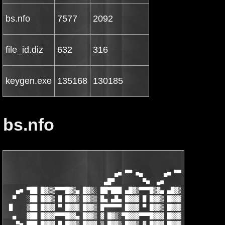
bs.nfo
7577
2092
file_id.diz
632
316
keygen.exe
135168
130185
bs.nfo
                                                    ▄

                               ▄■ ▀▀ ■▄      ▄■ ▀▀▓▀           
                            ▄█▀        ▀■  ▄■                  
   ▄■ ▀██ █▓▒▒▀▀▀█▓▒▄ █▓▒░ ██▀███ ▄█▓▒▀▀▀█▒▓▄ ▄█▓▒▀▀▀█▓▒▄ █▓▒░ 
  ▀   ░██ █▓▓▒ █ █▓▓▒ █▓▒▒ █▄ ▄█▄ █▓▓▓ █ █▓▓▒ █▓▓▓ ░ █▓▒░ █▓▓▒ 
 █    ▒██ █▓▓▓ ▀ █▓▓▓ █▓▓▒ █▀▀▀▀▀ █▓▓▓ ▀ █▓▓▒ █▓▓▓ ▒      █▓▓▓ 
  ▄   ▓██ █▓▓▓▀▀▀█▓▓▄ █▓▓▒ ▓ █▓▒░▀█▓▓▓▀▀▀█▓▓▓ █▓▓▓ ▓ █▓▒░▀█▓▓▓▀
   ▀■ ███ █▓▓▓ █ █▓▓▒ █▓▓▓ ▒ █▓▓▒ █▓▓▒ ▓ █▓▓▓ █▓▓▓ █ █▓▓▒ █▓▓▒ 